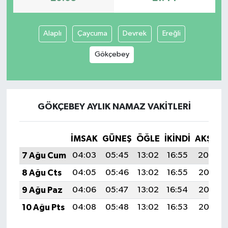
SİYASET
Alaplı
Çaycuma
Devrek
Ereğli
SPOR
Gökçebey
TEKNOLOJİ
VEFATLAR
GÖKÇEBEY AYLIK NAMAZ VAKITLERI
Yerel
İMSAK
GÜNEŞ
ÖĞLE
İKINDI
AKŞAM
7 Ağu Cum
04:03
05:45
13:02
16:55
20:09
8 Ağu Cts
04:05
05:46
13:02
16:55
20:08
9 Ağu Paz
04:06
05:47
13:02
16:54
20:07
10 Ağu Pts
04:08
05:48
13:02
16:53
20:06