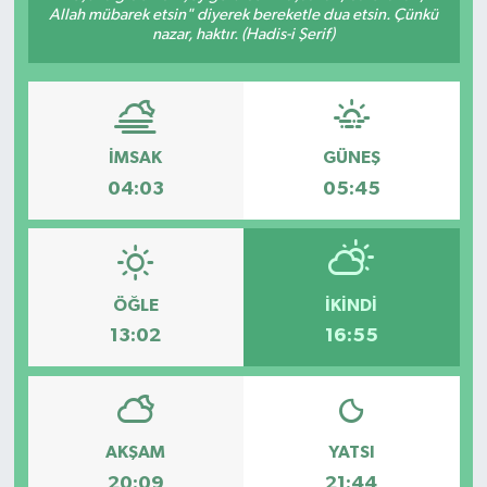
Allah mübarek etsin" diyerek bereketle dua etsin. Çünkü
nazar, haktır. (Hadis-i Şerif)
ÇEVRE
DÜNYA
HABERDE İNSAN
İMSAK
GÜNEŞ
04:03
05:45
BİLİM VE TEKNOLOJİ
KAMPANYALAR
ÖĞLE
İKINDI
KÜLTÜR-SANAT
13:02
16:55
Magazin
ÖZEL HABER
AKŞAM
YATSI
POLİTİKA
20:09
21:44