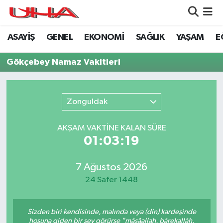
ASAYİŞ
GENEL
EKONOMİ
SAĞLIK
YAŞAM
E
ASAYİŞ
Nöbetçi Eczaneler
Gökçebey Namaz Vakitleri
GÜNDEM
Hava Durumu
GENEL
Namaz Vakitleri
Zonguldak
YAŞAM
Trafik Durumu
AKŞAM VAKTİNE KALAN SÜRE
01:03:19
SAĞLIK
Puan Durumu ve Fikstür
LEZETLERİMİZ
Tüm Manşetler
7 Ağustos 2026
24 Safer 1448
EKONOMİ
Son Dakika Haberleri
Sizden biri kendisinde, malında veya (din) kardeşinde
EĞİTİM
Haber Arşivi
hoşuna giden bir şey görürse "mâşâallah, bârekallâh,