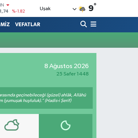
°
IN
9
Uşak
1,74
%-1.82
R
3620
%0.02
İMİZ
VEFATLAR
8690
%0.19
İN
0380
%0.18
IN
,09000
%0.19
8 Ağustos 2026
00
8,00
%0
25 Safer 1448
arasında geçinebileceği (güzel) ahlâk, Allâhü
m (yumuşak huyluluk).” (Hadis-i Şerif)