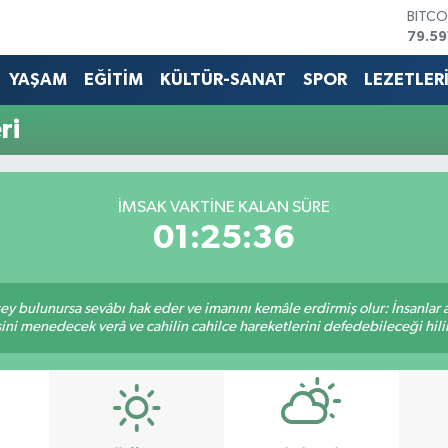
BITCO
79.59
DOLA
45,4
YAŞAM
EĞİTİM
KÜLTÜR-SANAT
SPOR
LEZETLER
EURO
53,3
ri
STERL
61,6
G.ALT
6862
İMSAK VAKTİNE KALAN SÜRE
BİST1
01:25:36
14.59
 şey bulunursa sevâbı hak eder ve imanını kemâle erdirmiş olur: İnsanlar 
ini menedecek verâ ve cahilin cahilce hareketlerini defedebileceği hili