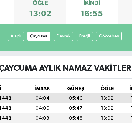
ÖĞLE
İKINDI
6
13:02
16:55
Alaplı
Çaycuma
Devrek
Ereğli
Gökçebey
ÇAYCUMA AYLIK NAMAZ VAKITLER
İ
İMSAK
GÜNEŞ
ÖĞLE
İ
 1448
04:04
05:46
13:02
 1448
04:06
05:47
13:02
 1448
04:08
05:48
13:02