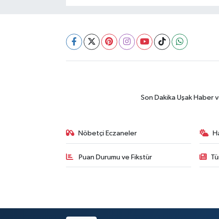
SİYASET
SPOR
TEKNOLOJİ
VEFATLAR
Son Dakika Uşak Haber ve 
Yerel
Nöbetçi Eczaneler
H
Puan Durumu ve Fikstür
Tü