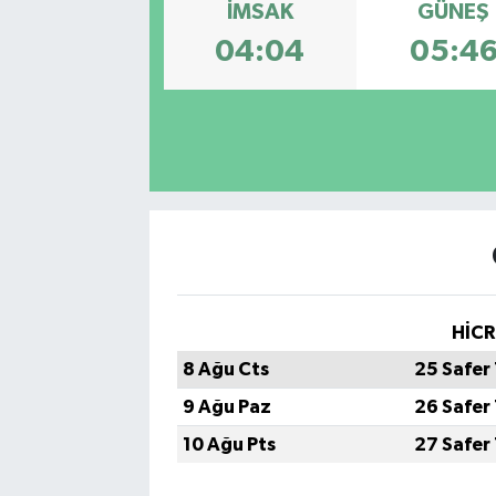
İMSAK
GÜNEŞ
ÇEVRE
04:04
05:4
DÜNYA
HABERDE İNSAN
BİLİM VE TEKNOLOJİ
KAMPANYALAR
KÜLTÜR-SANAT
HİCR
8 Ağu Cts
25 Safer
Magazin
9 Ağu Paz
26 Safer
ÖZEL HABER
10 Ağu Pts
27 Safer
POLİTİKA