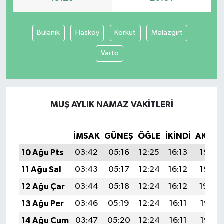
SİYASET
Bulanık
Hasköy
Korkut
Malazgirt
SPOR
Varto
TEKNOLOJİ
VEFATLAR
MUŞ AYLIK NAMAZ VAKITLERI
Yerel
İMSAK
GÜNEŞ
ÖĞLE
İKINDI
AKŞA
10 Ağu Pts
03:42
05:16
12:25
16:13
19:23
11 Ağu Sal
03:43
05:17
12:24
16:12
19:22
12 Ağu Çar
03:44
05:18
12:24
16:12
19:20
13 Ağu Per
03:46
05:19
12:24
16:11
19:19
14 Ağu Cum
03:47
05:20
12:24
16:11
19:18