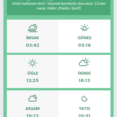
Allah mübarek etsin" diyerek bereketle dua etsin. Çünkü
nazar, haktır. (Hadis-i Şerif)
ÇEVRE
DÜNYA
HABERDE İNSAN
İMSAK
GÜNEŞ
03:42
05:16
BİLİM VE TEKNOLOJİ
KAMPANYALAR
ÖĞLE
İKINDI
KÜLTÜR-SANAT
12:25
16:13
Magazin
ÖZEL HABER
AKŞAM
YATSI
POLİTİKA
19:23
20:51