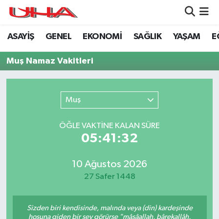
ASAYİŞ
GENEL
EKONOMİ
SAĞLIK
YAŞAM
E
ASAYİŞ
Nöbetçi Eczaneler
Muş Namaz Vakitleri
GÜNDEM
Hava Durumu
GENEL
Namaz Vakitleri
Muş
YAŞAM
Trafik Durumu
ÖĞLE VAKTİNE KALAN SÜRE
05:41:32
SAĞLIK
Puan Durumu ve Fikstür
LEZETLERİMİZ
Tüm Manşetler
10 Ağustos 2026
27 Safer 1448
EKONOMİ
Son Dakika Haberleri
Sizden biri kendisinde, malında veya (din) kardeşinde
EĞİTİM
Haber Arşivi
hoşuna giden bir şey görürse "mâşâallah, bârekallâh,