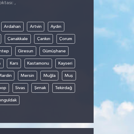
ktası: ,
Ardahan
Artvin
Aydın
Çanakkale
Çankırı
Çorum
ntep
Giresun
Gümüşhane
n
Kars
Kastamonu
Kayseri
Mardin
Mersin
Muğla
Muş
nop
Sivas
Şırnak
Tekirdağ
onguldak