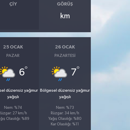
ÇIY
GÖRÜŞ
km
25 OCAK
26 OCAK
PAZAR
PAZARTESI
°
°
6
7
sel düzensiz yağmur
Bölgesel düzensiz yağmur
yağışlı
yağışlı
Nem: %74
Nem: %73
Rüzgar: 27 km/h
Rüzgar: 34 km/h
ğış Olasılığı: %89
Yağış Olasılığı: %80
Kar Olasılığı: %11