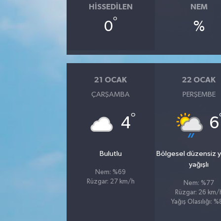
HISSEDILEN
NEM
°
SİYASET
0
%
SPOR
TEKNOLOJİ
21 OCAK
22 OCAK
ÇARŞAMBA
PERŞEMBE
VEFATLAR
°
4
6
Yerel
Bulutlu
Bölgesel düzensiz 
yağışlı
Nem: %69
Rüzgar: 27 km/h
Nem: %77
Rüzgar: 26 km/
Yağış Olasılığı: 