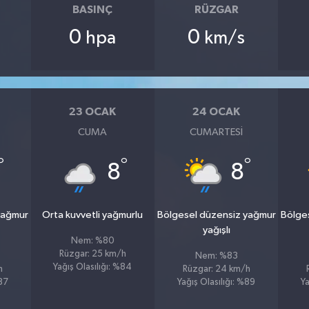
BASINÇ
RÜZGAR
0
0
hpa
km/s
23 OCAK
24 OCAK
CUMA
CUMARTESI
°
°
°
8
8
yağmur
Orta kuvvetli yağmurlu
Bölgesel düzensiz yağmur
Bölge
yağışlı
Nem: %80
Rüzgar: 25 km/h
Nem: %83
Yağış Olasılığı: %84
h
Rüzgar: 24 km/h
%87
Yağış Olasılığı: %89
Ya