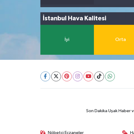
İstanbul Hava Kalitesi
İyi
Orta
Son Dakika Uşak Haber ve 
Nöbetçi Eczaneler
H