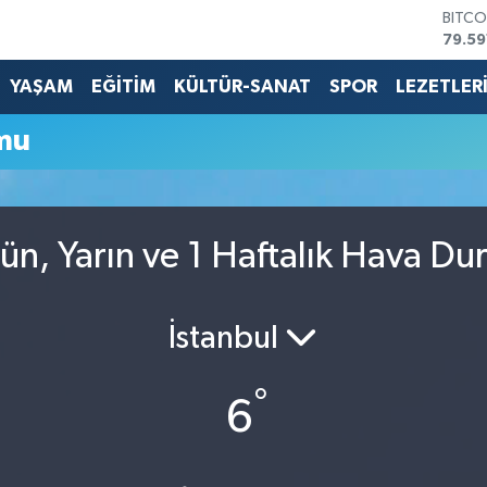
BITCO
79.59
DOLA
45,4
YAŞAM
EĞİTİM
KÜLTÜR-SANAT
SPOR
LEZETLER
EURO
53,3
mu
STERL
61,6
G.ALT
6862
BİST1
ün, Yarın ve 1 Haftalık Hava D
14.59
İstanbul
°
6