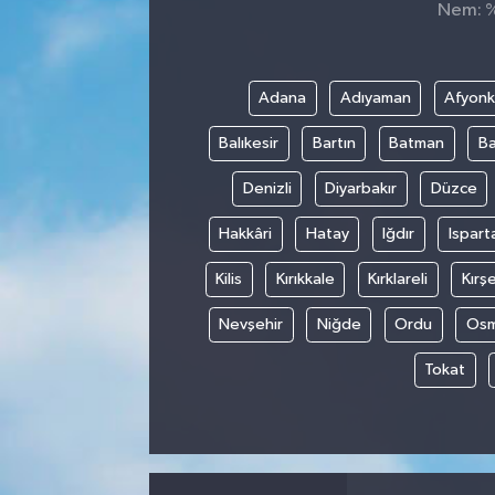
Nem: %,
ÇEVRE
DÜNYA
Adana
Adıyaman
Afyonk
Balıkesir
Bartın
Batman
Ba
HABERDE İNSAN
Denizli
Diyarbakır
Düzce
BİLİM VE TEKNOLOJİ
Hakkâri
Hatay
Iğdır
Ispart
KAMPANYALAR
Kilis
Kırıkkale
Kırklareli
Kırşe
KÜLTÜR-SANAT
Nevşehir
Niğde
Ordu
Osm
Tokat
Magazin
ÖZEL HABER
POLİTİKA