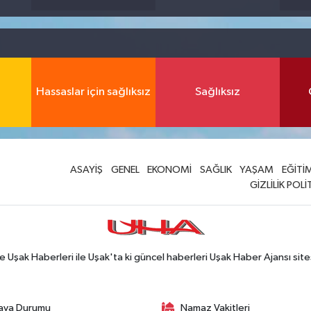
Hassaslar için sağlıksız
Sağlıksız
ASAYİŞ
GENEL
EKONOMİ
SAĞLIK
YAŞAM
EĞİTİ
GİZLİLİK POLİ
Uşak Haberleri ile Uşak'ta ki güncel haberleri Uşak Haber Ajansı site
ava Durumu
Namaz Vakitleri