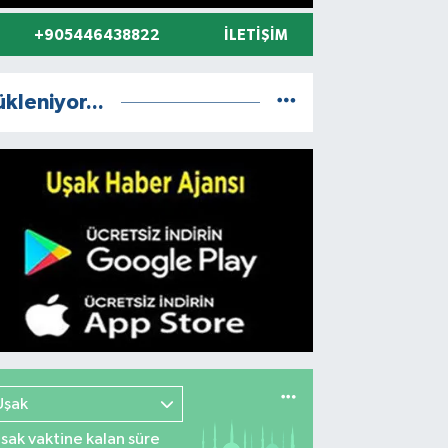
+905446438822
İLETIŞIM
ükleniyor...
AK GENÇLİK VE SPOR İL MÜDÜRL
RAFINDAN DÜZENLENEN YAZ KUR
Uşak
sak vaktine kalan süre