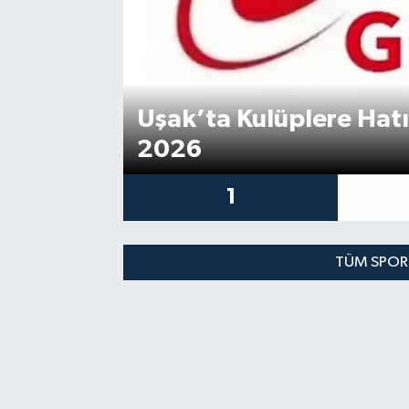
ÇEVRE
DÜNYA
Uşak’ta Kulüplere Hat
HABERDE İNSAN
2026
BİLİM VE TEKNOLOJİ
1
KAMPANYALAR
TÜM SPOR
KÜLTÜR-SANAT
Magazin
ÖZEL HABER
POLİTİKA