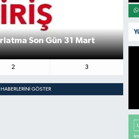
Y
ırlatma Son Gün 31 Mart
UŞ
TA
2
3
 HABERLERINI GÖSTER
İm