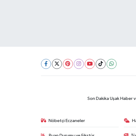
Son Dakika Uşak Haber ve 
Nöbetçi Eczaneler
H
Puan Durumu ve Fikstür
Tü