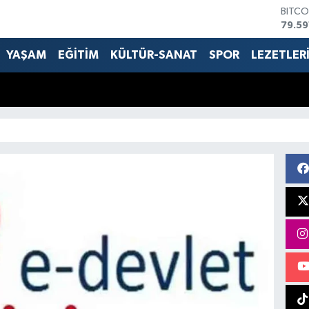
BITCO
79.59
DOLA
45,4
YAŞAM
EĞİTİM
KÜLTÜR-SANAT
SPOR
LEZETLER
EURO
53,3
STERL
61,6
G.ALT
6862
BİST1
14.59