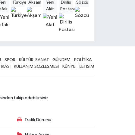
Yeni
Türkiye
Akşam
Yeni
Diriliş
Sözcü
Sabah
Milliyet
Hürri
afak
Akit
Postası
M
SPOR
KÜLTÜR-SANAT
GÜNDEM
POLİTİKA
TİKASI
KULLANIM SÖZLEŞMESİ
KÜNYE
İLETİŞİM
sinden takip edebilirsiniz
Trafik Durumu
Haber Arşivi