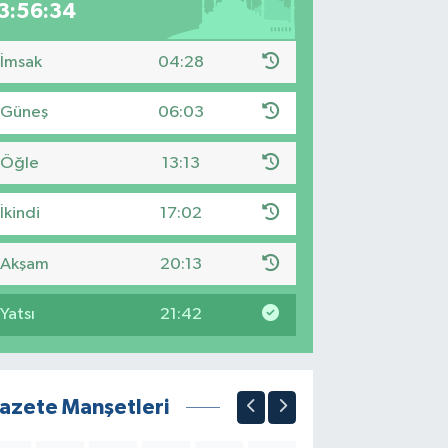
3:56:34
İmsak
04:28
Güneş
06:03
Öğle
13:13
İkindi
17:02
Akşam
20:13
Yatsı
21:42
azete Manşetleri