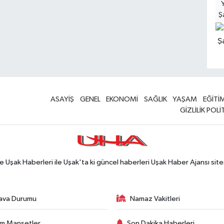
Ş
ASAYİŞ
GENEL
EKONOMİ
SAĞLIK
YAŞAM
EĞİTİ
GİZLİLİK POLİ
Uşak Haberleri ile Uşak'ta ki güncel haberleri Uşak Haber Ajansı site
ava Durumu
Namaz Vakitleri
m Manşetler
Son Dakika Haberleri