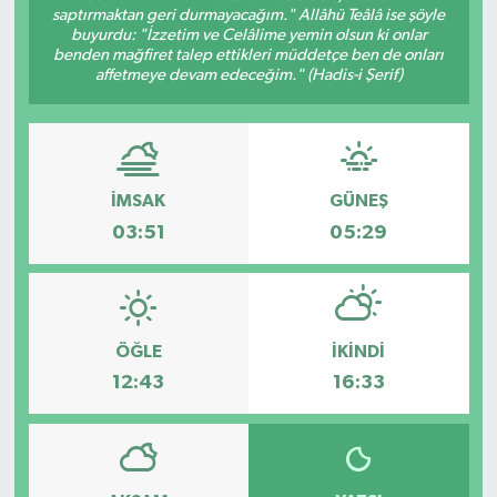
saptırmaktan geri durmayacağım." Allâhü Teâlâ ise şöyle
buyurdu: "İzzetim ve Celâlime yemin olsun ki onlar
ÇEVRE
benden mağfiret talep ettikleri müddetçe ben de onları
affetmeye devam edeceğim." (Hadis-i Şerif)
DÜNYA
HABERDE İNSAN
İMSAK
GÜNEŞ
BİLİM VE TEKNOLOJİ
03:51
05:29
KAMPANYALAR
KÜLTÜR-SANAT
ÖĞLE
İKINDI
Magazin
12:43
16:33
ÖZEL HABER
POLİTİKA