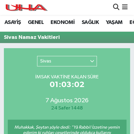
ASAYİŞ
GENEL
EKONOMİ
SAĞLIK
YAŞAM
E
ASAYİŞ
Nöbetçi Eczaneler
Sivas Namaz Vakitleri
GÜNDEM
Hava Durumu
GENEL
Namaz Vakitleri
Sivas
YAŞAM
Trafik Durumu
İMSAK VAKTİNE KALAN SÜRE
01:03:02
SAĞLIK
Puan Durumu ve Fikstür
LEZETLERİMİZ
Tüm Manşetler
7 Ağustos 2026
24 Safer 1448
EKONOMİ
Son Dakika Haberleri
Muhakkak, Şeytan şöyle dedi: "Yâ Rabbi! İzzetine yemin
EĞİTİM
Haber Arşivi
ederim ki ruhları cesetlerinde oldukça kullarını