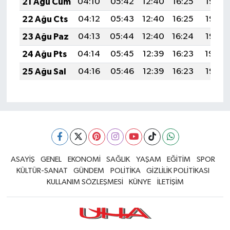
21 Ağu Cum
04:10
05:42
12:40
16:25
19:28
22 Ağu Cts
04:12
05:43
12:40
16:25
19:27
23 Ağu Paz
04:13
05:44
12:40
16:24
19:25
24 Ağu Pts
04:14
05:45
12:39
16:23
19:24
25 Ağu Sal
04:16
05:46
12:39
16:23
19:22
ASAYİŞ
GENEL
EKONOMİ
SAĞLIK
YAŞAM
EĞİTİM
SPOR
KÜLTÜR-SANAT
GÜNDEM
POLİTİKA
GİZLİLİK POLİTİKASI
KULLANIM SÖZLEŞMESİ
KÜNYE
İLETİŞİM