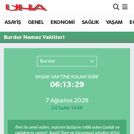
ASAYİŞ
GENEL
EKONOMİ
SAĞLIK
YAŞAM
E
ASAYİŞ
Nöbetçi Eczaneler
Burdur Namaz Vakitleri
GÜNDEM
Hava Durumu
GENEL
Namaz Vakitleri
Burdur
YAŞAM
Trafik Durumu
İMSAK VAKTİNE KALAN SÜRE
06:13:29
SAĞLIK
Puan Durumu ve Fikstür
LEZETLERİMİZ
Tüm Manşetler
7 Ağustos 2026
24 Safer 1448
EKONOMİ
Son Dakika Haberleri
İlmi ile amel eden, malının fazlasını infâk eden (zekât ve
EĞİTİM
Haber Arşivi
sadakasını veren), fuzûlî (boş ve lüzumsuz) sözden dilini