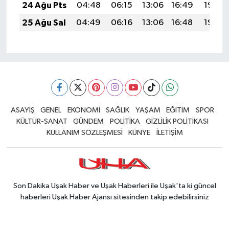
24 Ağu Pts
04:48
06:15
13:06
16:49
19:48
25 Ağu Sal
04:49
06:16
13:06
16:48
19:46
ASAYİŞ
GENEL
EKONOMİ
SAĞLIK
YAŞAM
EĞİTİM
SPOR
KÜLTÜR-SANAT
GÜNDEM
POLİTİKA
GİZLİLİK POLİTİKASI
KULLANIM SÖZLEŞMESİ
KÜNYE
İLETİŞİM
Son Dakika Uşak Haber ve Uşak Haberleri ile Uşak'ta ki güncel
haberleri Uşak Haber Ajansı sitesinden takip edebilirsiniz