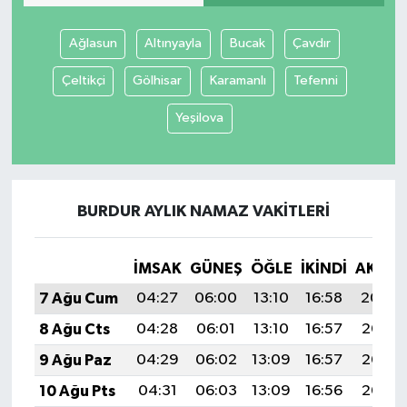
SİYASET
Ağlasun
Altınyayla
Bucak
Çavdır
Çeltikçi
Gölhisar
Karamanlı
Tefenni
SPOR
Yeşilova
TEKNOLOJİ
VEFATLAR
BURDUR AYLIK NAMAZ VAKITLERI
Yerel
İMSAK
GÜNEŞ
ÖĞLE
İKINDI
AKŞA
7 Ağu Cum
04:27
06:00
13:10
16:58
20:09
8 Ağu Cts
04:28
06:01
13:10
16:57
20:08
9 Ağu Paz
04:29
06:02
13:09
16:57
20:07
10 Ağu Pts
04:31
06:03
13:09
16:56
20:06