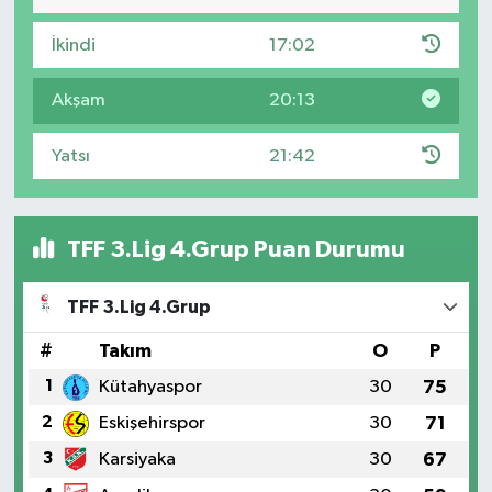
İkindi
17:02
Akşam
20:13
Yatsı
21:42
TFF 3.Lig 4.Grup Puan Durumu
TFF 3.Lig 4.Grup
#
Takım
O
P
1
Kütahyaspor
30
75
2
Eskişehirspor
30
71
3
Karsiyaka
30
67