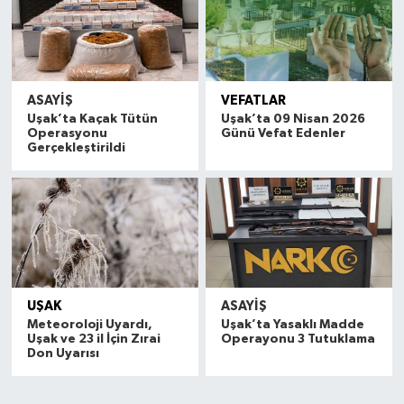
ASAYİŞ
VEFATLAR
Uşak’ta Kaçak Tütün
Uşak’ta 09 Nisan 2026
Operasyonu
Günü Vefat Edenler
Gerçekleştirildi
UŞAK
ASAYİŞ
Meteoroloji Uyardı,
Uşak’ta Yasaklı Madde
Uşak ve 23 il İçin Zırai
Operayonu 3 Tutuklama
Don Uyarısı