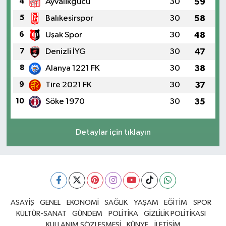
4
Ayvalikgucu
30
59
5
Balıkesirspor
30
58
6
Uşak Spor
30
48
7
Denizli İYG
30
47
8
Alanya 1221 FK
30
38
9
Tire 2021 FK
30
37
10
Söke 1970
30
35
Detaylar için tıklayın
ASAYİŞ
GENEL
EKONOMİ
SAĞLIK
YAŞAM
EĞİTİM
SPOR
KÜLTÜR-SANAT
GÜNDEM
POLİTİKA
GİZLİLİK POLİTİKASI
KULLANIM SÖZLEŞMESİ
KÜNYE
İLETİŞİM