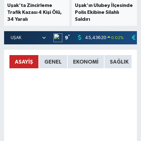
Uşak'ta Zincirleme
Uşak'ın Ulubey İlçesinde
Trafik Kazası 4 Kişi Ölü,
Polis Ekibine Silahlı
SİYASET
34 Yaralı
Saldırı
SPOR
°
9
45,43620
0.02
%
TEKNOLOJİ
ASAYİŞ
GENEL
EKONOMİ
SAĞLIK
VEFATLAR
Yerel