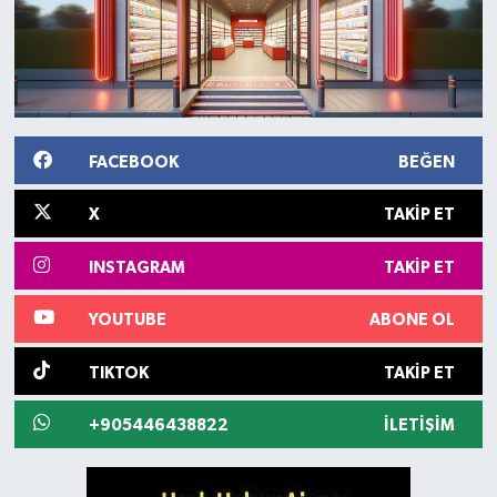
FACEBOOK
BEĞEN
X
TAKIP ET
INSTAGRAM
TAKIP ET
YOUTUBE
ABONE OL
TIKTOK
TAKIP ET
+905446438822
İLETIŞIM