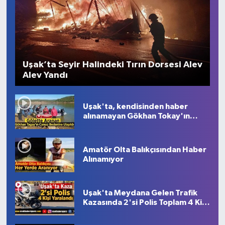
Uşak’ta Seyir Halindeki Tırın Dorsesi Alev
Alev Yandı
Uşak'ta, kendisinden haber
alınamayan Gökhan Tokay'ın
gölette cansız bedenine ulaşıldı
Amatör Olta Balıkçısından Haber
Alınamıyor
Uşak'ta Meydana Gelen Trafik
Kazasında 2'si Polis Toplam 4 Kişi
Yaralandı