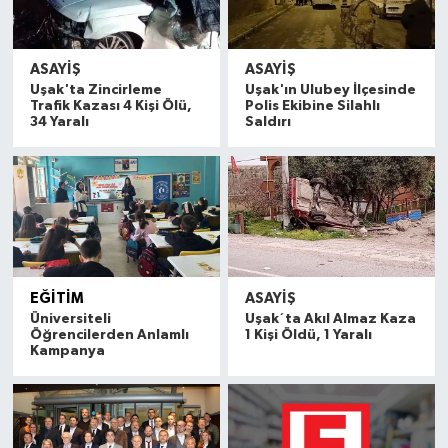
ASAYİŞ
ASAYİŞ
Uşak'ta Zincirleme
Uşak'ın Ulubey İlçesinde
Trafik Kazası 4 Kişi Ölü,
Polis Ekibine Silahlı
34 Yaralı
Saldırı
EĞİTİM
ASAYİŞ
Üniversiteli
Uşak´ta Akıl Almaz Kaza
Öğrencilerden Anlamlı
1 Kişi Öldü, 1 Yaralı
Kampanya