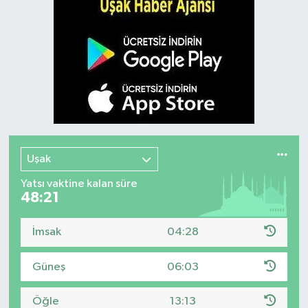
Uşak
Yatsı vaktine kalan süre
48:20
İmsak
04:28
Güneş
06:03
Öğle
13:13