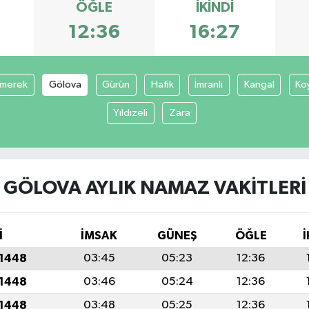
ÖĞLE
İKINDI
3
12:36
16:27
merek
Gölova
Gürün
Hafik
İmranlı
Kangal
Ko
Yıldızeli
Zara
GÖLOVA AYLIK NAMAZ VAKITLERI
İ
İMSAK
GÜNEŞ
ÖĞLE
İ
 1448
03:45
05:23
12:36
 1448
03:46
05:24
12:36
 1448
03:48
05:25
12:36