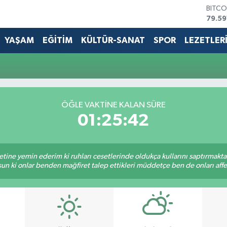
BITCO
79.59
DOLA
45,4
YAŞAM
EĞİTİM
KÜLTÜR-SANAT
SPOR
LEZETLER
EURO
53,3
STERL
61,6
G.ALT
6862
ÖĞLE VAKTİNE KALAN SÜRE
BİST1
01:25:42
14.59
tine yemin ederim ki ruhları cesetlerinde oldukça kullarını saptırmakt
un ki onlar benden mağfiret talep ettikleri müddetçe ben de onları af