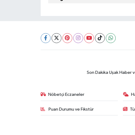
SİYASET
SPOR
TEKNOLOJİ
VEFATLAR
Son Dakika Uşak Haber ve 
Yerel
Nöbetçi Eczaneler
H
Puan Durumu ve Fikstür
Tü