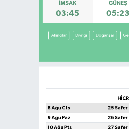
İMSAK
GÜNEŞ
ÇEVRE
03:45
05:2
DÜNYA
Akıncılar
Divriği
Doğanşar
Ge
HABERDE İNSAN
BİLİM VE TEKNOLOJİ
KAMPANYALAR
KÜLTÜR-SANAT
HİCR
Magazin
8 Ağu Cts
25 Safer
ÖZEL HABER
9 Ağu Paz
26 Safer
10 Ağu Pts
27 Safer
POLİTİKA