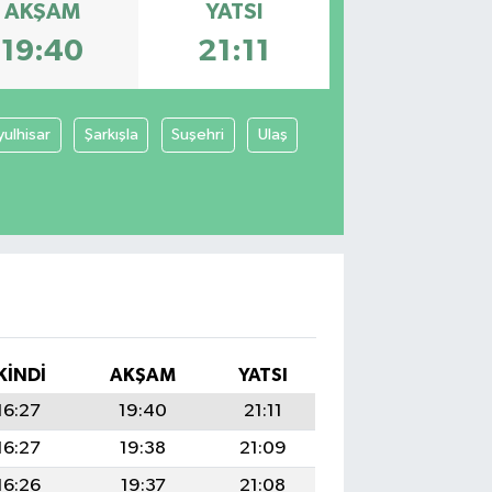
AKŞAM
YATSI
19:40
21:11
yulhisar
Şarkışla
Suşehri
Ulaş
KINDI
AKŞAM
YATSI
16:27
19:40
21:11
16:27
19:38
21:09
16:26
19:37
21:08