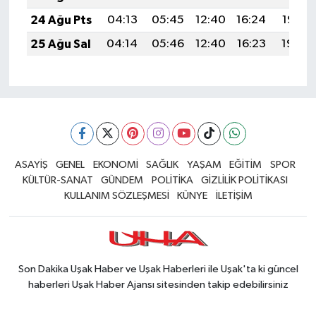
24 Ağu Pts
04:13
05:45
12:40
16:24
19:25
25 Ağu Sal
04:14
05:46
12:40
16:23
19:24
ASAYİŞ
GENEL
EKONOMİ
SAĞLIK
YAŞAM
EĞİTİM
SPOR
KÜLTÜR-SANAT
GÜNDEM
POLİTİKA
GİZLİLİK POLİTİKASI
KULLANIM SÖZLEŞMESİ
KÜNYE
İLETİŞİM
Son Dakika Uşak Haber ve Uşak Haberleri ile Uşak'ta ki güncel
haberleri Uşak Haber Ajansı sitesinden takip edebilirsiniz