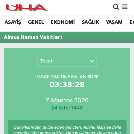
ASAYİŞ
GENEL
EKONOMİ
SAĞLIK
YAŞAM
E
ASAYİŞ
Nöbetçi Eczaneler
Almus Namaz Vakitleri
GÜNDEM
Hava Durumu
GENEL
Namaz Vakitleri
Tokat
YAŞAM
Trafik Durumu
İMSAK VAKTİNE KALAN SÜRE
03:38:28
SAĞLIK
Puan Durumu ve Fikstür
LEZETLERİMİZ
Tüm Manşetler
7 Ağustos 2026
24 Safer 1448
EKONOMİ
Son Dakika Haberleri
Günahlarından tevbe eden gençten, Allâhü Teâlâ’ya daha
EĞİTİM
Haber Arşivi
sevimli hiçbir kimse yoktur. Günah işlemeye devam eden