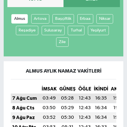
SİYASET
Almus
Artova
Başçiftlik
Erbaa
Niksar
SPOR
Reşadiye
Sulusaray
Turhal
Yeşilyurt
TEKNOLOJİ
Zile
VEFATLAR
Yerel
ALMUS AYLIK NAMAZ VAKITLERI
İMSAK
GÜNEŞ
ÖĞLE
İKINDI
AKŞA
7 Ağu Cum
03:49
05:28
12:43
16:35
19:48
8 Ağu Cts
03:50
05:29
12:43
16:34
19:47
9 Ağu Paz
03:52
05:30
12:43
16:34
19:46