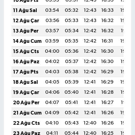
10 Ağu Pts
03:53
05:31
12:43
16:33
19:45
11 Ağu Sal
03:54
05:32
12:43
16:33
19:43
12 Ağu Çar
03:56
05:33
12:43
16:32
19:42
13 Ağu Per
03:57
05:34
12:42
16:32
19:41
14 Ağu Cum
03:59
05:35
12:42
16:31
19:39
15 Ağu Cts
04:00
05:36
12:42
16:30
19:38
16 Ağu Paz
04:02
05:37
12:42
16:30
19:37
17 Ağu Pts
04:03
05:38
12:42
16:29
19:35
18 Ağu Sal
04:05
05:39
12:41
16:29
19:34
19 Ağu Çar
04:06
05:40
12:41
16:28
19:32
20 Ağu Per
04:07
05:41
12:41
16:27
19:31
21 Ağu Cum
04:09
05:42
12:41
16:26
19:30
22 Ağu Cts
04:10
05:43
12:40
16:26
19:28
23 Ağu Paz
04:11
05:44
12:40
16:25
19:27