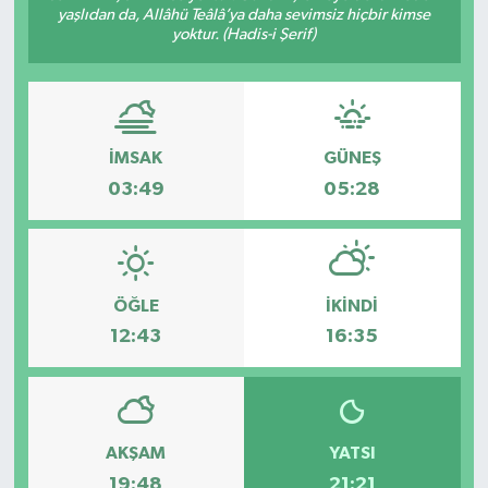
yaşlıdan da, Allâhü Teâlâ’ya daha sevimsiz hiçbir kimse
yoktur. (Hadis-i Şerif)
ÇEVRE
DÜNYA
HABERDE İNSAN
İMSAK
GÜNEŞ
03:49
05:28
BİLİM VE TEKNOLOJİ
KAMPANYALAR
ÖĞLE
İKINDI
KÜLTÜR-SANAT
12:43
16:35
Magazin
ÖZEL HABER
AKŞAM
YATSI
POLİTİKA
19:48
21:21