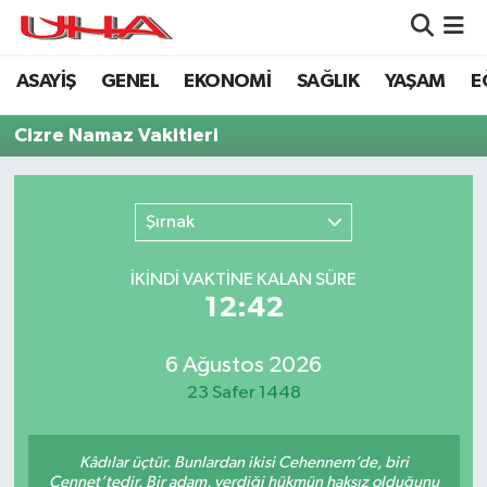
ASAYİŞ
GENEL
EKONOMİ
SAĞLIK
YAŞAM
E
ASAYİŞ
Nöbetçi Eczaneler
Cizre Namaz Vakitleri
GÜNDEM
Hava Durumu
GENEL
Namaz Vakitleri
Şırnak
YAŞAM
Trafik Durumu
İKINDI VAKTİNE KALAN SÜRE
12:42
SAĞLIK
Puan Durumu ve Fikstür
LEZETLERİMİZ
Tüm Manşetler
6 Ağustos 2026
23 Safer 1448
EKONOMİ
Son Dakika Haberleri
Kâdılar üçtür. Bunlardan ikisi Cehennem’de, biri
EĞİTİM
Haber Arşivi
Cennet’tedir. Bir adam, verdiği hükmün haksız olduğunu