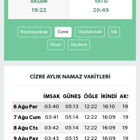
AKŞAM
YATSI
19:22
20:49
SİYASET
SPOR
Beytüşşebap
Cizre
Güçlükonak
İdil
Silopi
Uludere
TEKNOLOJİ
VEFATLAR
CIZRE AYLIK NAMAZ VAKITLERI
Yerel
İMSAK
GÜNEŞ
ÖĞLE
İKINDI
AKŞAM
6 Ağu Per
03:40
05:13
12:22
16:10
19:22
7 Ağu Cum
03:41
05:14
12:22
16:09
19:21
8 Ağu Cts
03:42
05:14
12:22
16:09
19:20
9 Ağu Paz
03:43
05:15
12:22
16:09
19:19