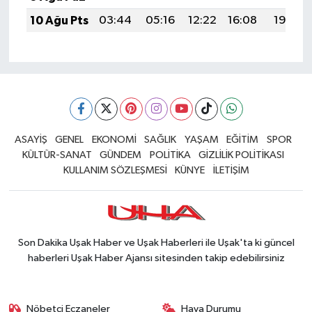
10 Ağu Pts
03:44
05:16
12:22
16:08
19:17
ASAYİŞ
GENEL
EKONOMİ
SAĞLIK
YAŞAM
EĞİTİM
SPOR
KÜLTÜR-SANAT
GÜNDEM
POLİTİKA
GİZLİLİK POLİTİKASI
KULLANIM SÖZLEŞMESİ
KÜNYE
İLETİŞİM
Son Dakika Uşak Haber ve Uşak Haberleri ile Uşak'ta ki güncel
haberleri Uşak Haber Ajansı sitesinden takip edebilirsiniz
Nöbetçi Eczaneler
Hava Durumu