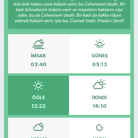
bile bile haksız yere hüküm verir, bu Cehennem’dedir. Bir
kâdı bilmeksizin hüküm verir ve insanların haklarını zâyi
ÇEVRE
eder, bu da Cehennem’dedir. Bir kâdı da hakka riâyet
ederek hüküm verir, işte bu, Cennet’tedir. (Hadis-i Şerif)
DÜNYA
HABERDE İNSAN
İMSAK
GÜNEŞ
BİLİM VE TEKNOLOJİ
03:40
05:13
KAMPANYALAR
KÜLTÜR-SANAT
ÖĞLE
İKINDI
Magazin
12:22
16:10
ÖZEL HABER
POLİTİKA