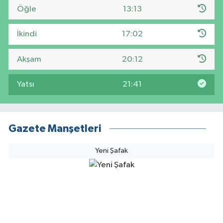
Öğle
13:13
İkindi
17:02
Akşam
20:12
Yatsı
21:41
Gazete Manşetleri
Yeni Şafak