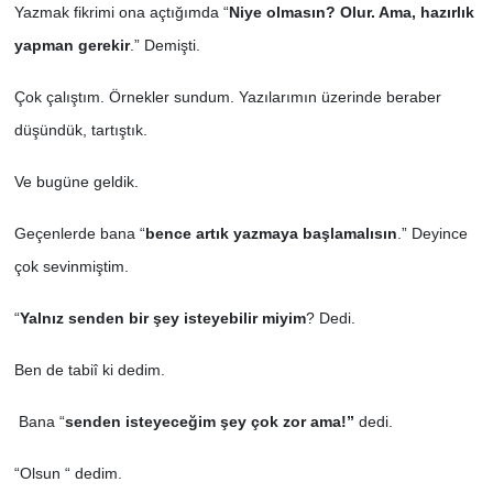
Yazmak fikrimi ona açtığımda “
Niye olmasın? Olur. Ama, hazırlık
yapman gerekir
.” Demişti.
SİYASET
Çok çalıştım. Örnekler sundum. Yazılarımın üzerinde beraber
SPOR
düşündük, tartıştık.
TEKNOLOJİ
Ve bugüne geldik.
VEFATLAR
Geçenlerde bana “
bence artık yazmaya başlamalısın
.” Deyince
çok sevinmiştim.
Yerel
“
Yalnız senden bir şey isteyebilir miyim
? Dedi.
Ben de tabiî ki dedim.
Bana “
senden isteyeceğim şey çok zor ama!”
dedi.
“Olsun “ dedim.