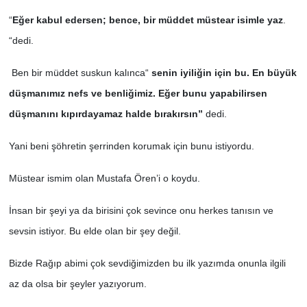
“
Eğer kabul edersen; bence, bir müddet müstear isimle yaz
.
“dedi.
Ben bir müddet suskun kalınca“
senin iyiliğin için bu. En büyük
düşmanımız nefs ve benliğimiz. Eğer bunu yapabilirsen
düşmanını kıpırdayamaz halde bırakırsın”
dedi.
Yani beni şöhretin şerrinden korumak için bunu istiyordu.
Müstear ismim olan Mustafa Ören’i o koydu.
İnsan bir şeyi ya da birisini çok sevince onu herkes tanısın ve
sevsin istiyor. Bu elde olan bir şey değil.
Bizde Rağıp abimi çok sevdiğimizden bu ilk yazımda onunla ilgili
az da olsa bir şeyler yazıyorum.