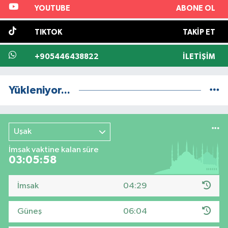
YOUTUBE
ABONE OL
TIKTOK
TAKIP ET
+905446438822
İLETIŞIM
Yükleniyor...
Uşak
İmsak vaktine kalan süre
03:05:57
İmsak
04:29
Güneş
06:04