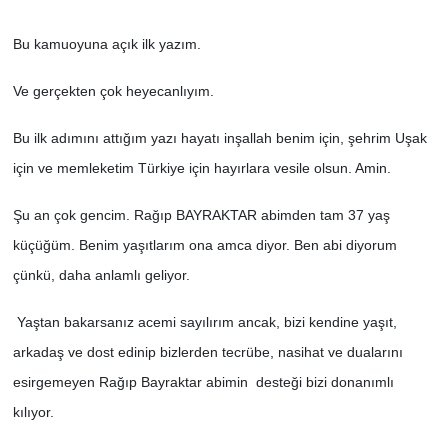
ÇEVRE
Bu kamuoyuna açık ilk yazım.
DÜNYA
Ve gerçekten çok heyecanlıyım.
HABERDE İNSAN
Bu ilk adımını attığım yazı hayatı inşallah benim için, şehrim Uşak
için ve memleketim Türkiye için hayırlara vesile olsun. Amin.
BİLİM VE TEKNOLOJİ
Şu an çok gencim. Rağıp BAYRAKTAR abimden tam 37 yaş
KAMPANYALAR
küçüğüm. Benim yaşıtlarım ona amca diyor. Ben abi diyorum
çünkü, daha anlamlı geliyor.
KÜLTÜR-SANAT
Yaştan bakarsanız acemi sayılırım ancak, bizi kendine yaşıt,
Magazin
arkadaş ve dost edinip bizlerden tecrübe, nasihat ve dualarını
esirgemeyen Rağıp Bayraktar abimin desteği bizi donanımlı
ÖZEL HABER
kılıyor.
POLİTİKA