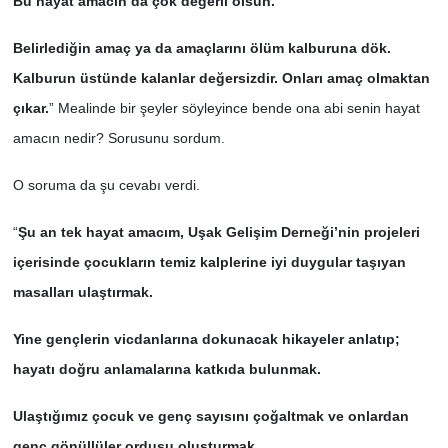
Bu hayat amacın da çok değerli olsun.
Belirlediğin amaç ya da amaçlarını ölüm kalburuna dök.
Kalburun üstünde kalanlar değersizdir. Onları amaç olmaktan
çıkar.
” Mealinde bir şeyler söyleyince bende ona abi senin hayat
amacın nedir? Sorusunu sordum.
O soruma da şu cevabı verdi.
“
Şu an tek hayat amacım, Uşak Gelişim Derneği’nin projeleri
içerisinde çocukların temiz kalplerine iyi duygular taşıyan
masalları ulaştırmak.
Yine gençlerin vicdanlarına dokunacak hikayeler anlatıp;
hayatı doğru anlamalarına katkıda bulunmak.
Ulaştığımız çocuk ve genç sayısını çoğaltmak ve onlardan
genç gönüllüler ordusu oluşturmak.