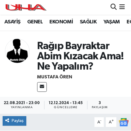
ASAYİŞ
GENEL
EKONOMİ
SAĞLIK
YAŞAM
E
ASAYİŞ
Nöbetçi Eczaneler
GÜNDEM
Hava Durumu
Rağıp Bayraktar
GENEL
Namaz Vakitleri
Abim Kızacak Ama!
Ne Yapalım?
YAŞAM
Trafik Durumu
MUSTAFA ÖREN
SAĞLIK
Puan Durumu ve Fikstür
LEZETLERİMİZ
Tüm Manşetler
22.08.2021 - 23:00
12.12.2024 - 13:45
3
YAYINLANMA
GÜNCELLEME
PAYLAŞIM
EKONOMİ
Son Dakika Haberleri
Paylaş
-
+
A
A
EĞİTİM
Haber Arşivi