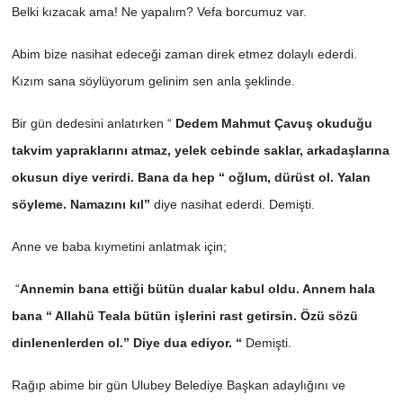
Belki kızacak ama! Ne yapalım? Vefa borcumuz var.
Abim bize nasihat edeceği zaman direk etmez dolaylı ederdi.
Kızım sana söylüyorum gelinim sen anla şeklinde.
Bir gün dedesini anlatırken “
Dedem Mahmut Çavuş okuduğu
takvim yapraklarını atmaz, yelek cebinde saklar, arkadaşlarına
okusun diye verirdi. Bana da hep “ oğlum, dürüst ol. Yalan
söyleme. Namazını kıl”
diye nasihat ederdi. Demişti.
Anne ve baba kıymetini anlatmak için;
“
Annemin bana ettiği bütün dualar kabul oldu. Annem hala
bana “ Allahü Teala bütün işlerini rast getirsin. Özü sözü
dinlenenlerden ol.” Diye dua ediyor. “
Demişti.
Rağıp abime bir gün Ulubey Belediye Başkan adaylığını ve