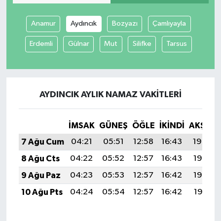
SİYASET
Anamur
Aydıncık
Bozyazı
Çamlıyayla
Erdemli
Gülnar
Mut
Silifke
Tarsus
SPOR
TEKNOLOJİ
AYDINCIK AYLIK NAMAZ VAKITLERI
VEFATLAR
Yerel
İMSAK
GÜNEŞ
ÖĞLE
İKINDI
AKŞAM
7 Ağu Cum
04:21
05:51
12:58
16:43
19:54
8 Ağu Cts
04:22
05:52
12:57
16:43
19:53
9 Ağu Paz
04:23
05:53
12:57
16:42
19:52
10 Ağu Pts
04:24
05:54
12:57
16:42
19:51