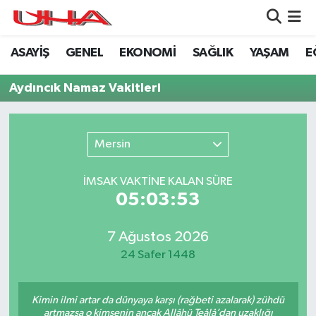
ASAYİŞ
GENEL
EKONOMİ
SAĞLIK
YAŞAM
E
ASAYİŞ
Nöbetçi Eczaneler
Aydıncık Namaz Vakitleri
GÜNDEM
Hava Durumu
GENEL
Namaz Vakitleri
Mersin
YAŞAM
Trafik Durumu
İMSAK VAKTİNE KALAN SÜRE
05:03:53
SAĞLIK
Puan Durumu ve Fikstür
LEZETLERİMİZ
Tüm Manşetler
7 Ağustos 2026
24 Safer 1448
EKONOMİ
Son Dakika Haberleri
Kimin ilmi artar da dünyaya karşı (rağbeti azalarak) zühdü
EĞİTİM
Haber Arşivi
artmazsa o kimsenin ancak Allâhü Teâlâ’dan uzaklığı