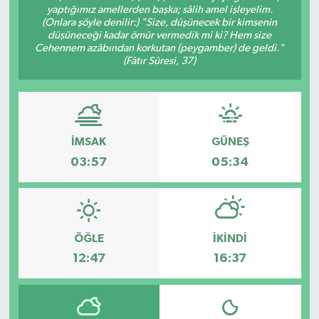
yaptığımız amellerden başka; sâlih amel işleyelim.
(Onlara şöyle denilir:) "Size, düşünecek bir kimsenin
ÇEVRE
düşüneceği kadar ömür vermedik mi ki? Hem size
Cehennem azâbından korkutan (peygamber) de geldi."
(Fâtır Sûresi, 37)
DÜNYA
HABERDE İNSAN
BİLİM VE TEKNOLOJİ
İMSAK
GÜNEŞ
03:57
05:34
KAMPANYALAR
KÜLTÜR-SANAT
ÖĞLE
İKINDI
Magazin
12:47
16:37
ÖZEL HABER
POLİTİKA