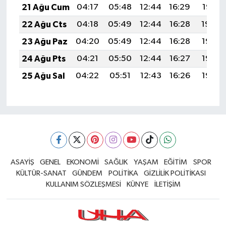
21 Ağu Cum
04:17
05:48
12:44
16:29
19:31
22 Ağu Cts
04:18
05:49
12:44
16:28
19:30
23 Ağu Paz
04:20
05:49
12:44
16:28
19:28
24 Ağu Pts
04:21
05:50
12:44
16:27
19:27
25 Ağu Sal
04:22
05:51
12:43
16:26
19:26
ASAYİŞ
GENEL
EKONOMİ
SAĞLIK
YAŞAM
EĞİTİM
SPOR
KÜLTÜR-SANAT
GÜNDEM
POLİTİKA
GİZLİLİK POLİTİKASI
KULLANIM SÖZLEŞMESİ
KÜNYE
İLETİŞİM