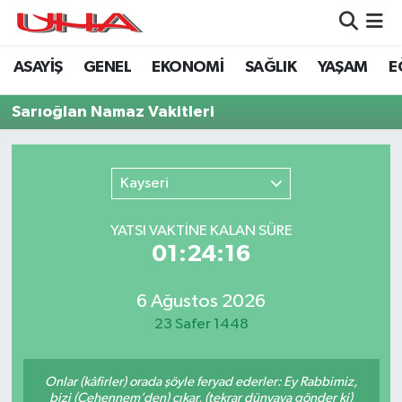
ASAYİŞ
GENEL
EKONOMİ
SAĞLIK
YAŞAM
E
ASAYİŞ
Nöbetçi Eczaneler
Sarıoğlan Namaz Vakitleri
GÜNDEM
Hava Durumu
GENEL
Namaz Vakitleri
Kayseri
YAŞAM
Trafik Durumu
YATSI VAKTİNE KALAN SÜRE
01:24:16
SAĞLIK
Puan Durumu ve Fikstür
LEZETLERİMİZ
Tüm Manşetler
6 Ağustos 2026
23 Safer 1448
EKONOMİ
Son Dakika Haberleri
Onlar (kâfirler) orada şöyle feryad ederler: Ey Rabbimiz,
EĞİTİM
Haber Arşivi
bizi (Cehennem’den) çıkar, (tekrar dünyaya gönder ki)