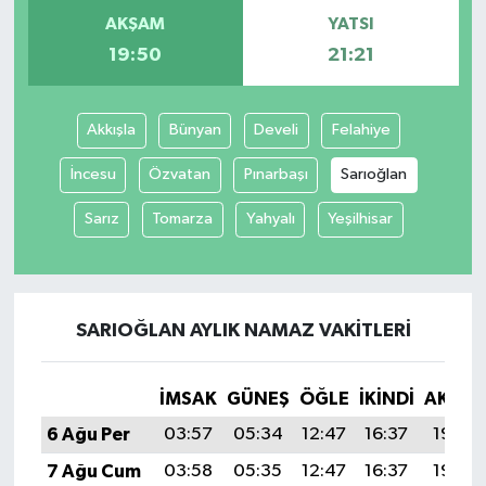
AKŞAM
YATSI
SİYASET
19:50
21:21
SPOR
Akkışla
Bünyan
Develi
Felahiye
TEKNOLOJİ
İncesu
Özvatan
Pınarbaşı
Sarıoğlan
VEFATLAR
Sarız
Tomarza
Yahyalı
Yeşilhisar
Yerel
SARIOĞLAN AYLIK NAMAZ VAKITLERI
İMSAK
GÜNEŞ
ÖĞLE
İKINDI
AKŞA
6 Ağu Per
03:57
05:34
12:47
16:37
19:50
7 Ağu Cum
03:58
05:35
12:47
16:37
19:49