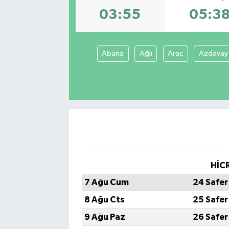
03:55
05:3
ÇEVRE
DÜNYA
Abana
Ağlı
Araç
Azdavay
HABERDE İNSAN
BİLİM VE TEKNOLOJİ
KAMPANYALAR
KÜLTÜR-SANAT
HİCR
Magazin
7 Ağu Cum
24 Safer
8 Ağu Cts
25 Safer
ÖZEL HABER
9 Ağu Paz
26 Safer
POLİTİKA