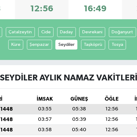
8
12:56
16:49
Çatalzeytin
Cide
Daday
Devrekani
Doğanyurt
Küre
Şenpazar
Seydiler
Taşköprü
Tosya
SEYDILER AYLIK NAMAZ VAKITLER
İ
İMSAK
GÜNEŞ
ÖĞLE
 1448
03:55
05:38
12:56
 1448
03:57
05:39
12:56
 1448
03:58
05:40
12:56