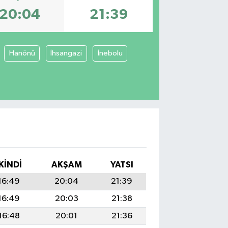
20:04
21:39
Hanönü
İhsangazi
İnebolu
I
İKINDI
AKŞAM
YATSI
16:49
20:04
21:39
16:49
20:03
21:38
16:48
20:01
21:36