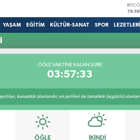
BITCO
79.59
DOLA
45,4
YAŞAM
EĞİTİM
KÜLTÜR-SANAT
SPOR
LEZETLER
EURO
53,3
i
STERL
61,6
G.ALT
6862
ÖĞLE VAKTİNE KALAN SÜRE
BİST1
03:57:33
14.59
rlıları, kanaatkâr olanlarıdır, en şerlileri de tamahkâr (açgözlü) olanlarıd
ÖĞLE
İKINDI