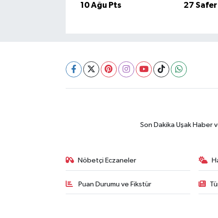
10 Ağu Pts
27 Safer
SİYASET
SPOR
TEKNOLOJİ
VEFATLAR
Yerel
Son Dakika Uşak Haber ve 
Nöbetçi Eczaneler
H
Puan Durumu ve Fikstür
Tü