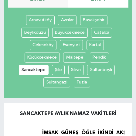
SİYASET
Arnavutköy
Avcılar
Başakşehir
SPOR
Beylikdüzü
Büyükçekmece
Çatalca
TEKNOLOJİ
Çekmeköy
Esenyurt
Kartal
Küçükçekmece
Maltepe
Pendik
VEFATLAR
Sancaktepe
Şile
Silivri
Sultanbeyli
Yerel
Sultangazi
Tuzla
SANCAKTEPE AYLIK NAMAZ VAKITLERI
İMSAK
GÜNEŞ
ÖĞLE
İKINDI
AKŞAM