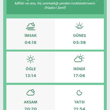
kâfîdir ve onu, hiç ummadığı yerden rızıklandırıverir.
(Hadis-i Şerif)
ÇEVRE
DÜNYA
HABERDE İNSAN
İMSAK
GÜNEŞ
04:16
05:58
BİLİM VE TEKNOLOJİ
KAMPANYALAR
ÖĞLE
İKINDI
KÜLTÜR-SANAT
13:14
17:06
Magazin
ÖZEL HABER
AKŞAM
YATSI
POLİTİKA
20:20
21:54