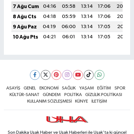
7 Ağu Cum
04:16
05:58
13:14
17:06
20:20
8 Ağu Cts
04:18
05:59
13:14
17:06
20:19
9 Ağu Paz
04:19
06:00
13:14
17:05
20:18
10 Ağu Pts
04:21
06:01
13:14
17:05
20:17
ASAYİŞ
GENEL
EKONOMİ
SAĞLIK
YAŞAM
EĞİTİM
SPOR
KÜLTÜR-SANAT
GÜNDEM
POLİTİKA
GİZLİLİK POLİTİKASI
KULLANIM SÖZLEŞMESİ
KÜNYE
İLETİŞİM
Son Dakika Uşak Haber ve Uşak Haberleri ile Uşak'ta ki güncel