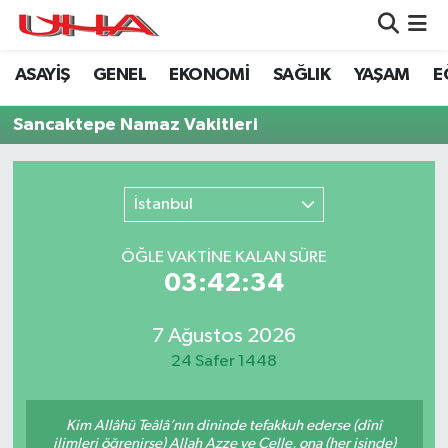
ASAYİŞ
GENEL
EKONOMİ
SAĞLIK
YAŞAM
E
ASAYİŞ
Nöbetçi Eczaneler
Sancaktepe Namaz Vakitleri
GÜNDEM
Hava Durumu
GENEL
Namaz Vakitleri
İstanbul
YAŞAM
Trafik Durumu
ÖĞLE VAKTİNE KALAN SÜRE
03:42:34
SAĞLIK
Puan Durumu ve Fikstür
LEZETLERİMİZ
Tüm Manşetler
7 Ağustos 2026
24 Safer 1448
EKONOMİ
Son Dakika Haberleri
Kim Allâhü Teâlâ’nın dininde tefakkuh ederse (dînî
EĞİTİM
Haber Arşivi
ilimleri öğrenirse) Allah Azze ve Celle, ona (her işinde)