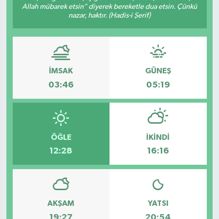
Allah mübarek etsin" diyerek bereketle dua etsin. Çünkü
nazar, haktır. (Hadis-i Şerif)
ÇEVRE
DÜNYA
HABERDE İNSAN
İMSAK
GÜNEŞ
03:46
05:19
BİLİM VE TEKNOLOJİ
KAMPANYALAR
ÖĞLE
İKINDI
KÜLTÜR-SANAT
12:28
16:16
Magazin
ÖZEL HABER
AKŞAM
YATSI
POLİTİKA
19:27
20:54