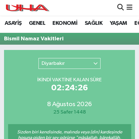
ASAYİŞ
GENEL
EKONOMİ
SAĞLIK
YAŞAM
E
ASAYİŞ
Nöbetçi Eczaneler
Bismil Namaz Vakitleri
GÜNDEM
Hava Durumu
GENEL
Namaz Vakitleri
Diyarbakır
YAŞAM
Trafik Durumu
İKINDI VAKTİNE KALAN SÜRE
02:24:26
SAĞLIK
Puan Durumu ve Fikstür
LEZETLERİMİZ
Tüm Manşetler
8 Ağustos 2026
25 Safer 1448
EKONOMİ
Son Dakika Haberleri
Sizden biri kendisinde, malında veya (din) kardeşinde
EĞİTİM
Haber Arşivi
hoşuna giden bir şey görürse "mâşâallah, bârekallâh,