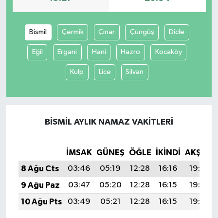
SİYASET
Bismil
Çermik
Çınar
Çüngüş
Dicle
SPOR
Eğil
Ergani
Hani
Hazro
Kocaköy
TEKNOLOJİ
Kulp
Lice
Silvan
VEFATLAR
Yerel
BISMIL AYLIK NAMAZ VAKITLERI
İMSAK
GÜNEŞ
ÖĞLE
İKINDI
AKŞAM
8 Ağu Cts
03:46
05:19
12:28
16:16
19:27
9 Ağu Paz
03:47
05:20
12:28
16:15
19:26
10 Ağu Pts
03:49
05:21
12:28
16:15
19:25