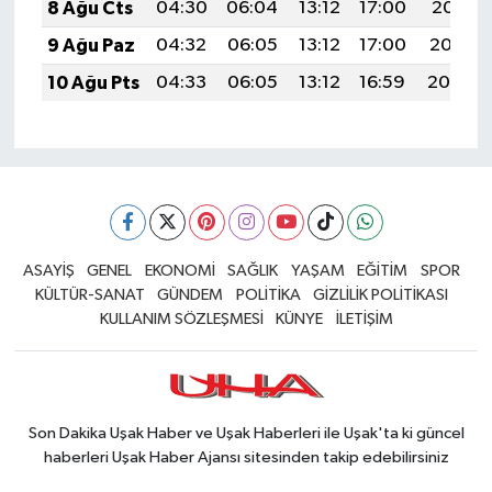
8 Ağu Cts
04:30
06:04
13:12
17:00
20:11
9 Ağu Paz
04:32
06:05
13:12
17:00
20:10
10 Ağu Pts
04:33
06:05
13:12
16:59
20:09
ASAYİŞ
GENEL
EKONOMİ
SAĞLIK
YAŞAM
EĞİTİM
SPOR
KÜLTÜR-SANAT
GÜNDEM
POLİTİKA
GİZLİLİK POLİTİKASI
KULLANIM SÖZLEŞMESİ
KÜNYE
İLETİŞİM
Son Dakika Uşak Haber ve Uşak Haberleri ile Uşak'ta ki güncel
haberleri Uşak Haber Ajansı sitesinden takip edebilirsiniz