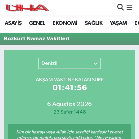
ASAYİŞ
GENEL
EKONOMİ
SAĞLIK
YAŞAM
E
ASAYİŞ
Nöbetçi Eczaneler
Bozkurt Namaz Vakitleri
GÜNDEM
Hava Durumu
GENEL
Namaz Vakitleri
Denizli
YAŞAM
Trafik Durumu
AKŞAM VAKTİNE KALAN SÜRE
01:41:56
SAĞLIK
Puan Durumu ve Fikstür
LEZETLERİMİZ
Tüm Manşetler
6 Ağustos 2026
23 Safer 1448
EKONOMİ
Son Dakika Haberleri
Kim bir hastayı veya Allah için sevdiği kardeşini ziyaret
EĞİTİM
Haber Arşivi
ederse, bir melek, ona şöyle nidâ eder: "Ne iyi yaptın,