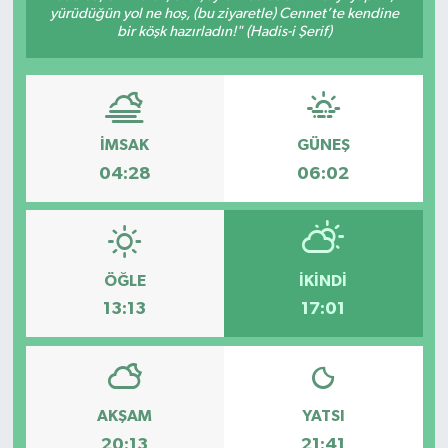
yürüdüğün yol ne hoş, (bu ziyaretle) Cennet’te kendine
bir köşk hazırladın!" (Hadis-i Şerif)
ÇEVRE
DÜNYA
HABERDE İNSAN
İMSAK
GÜNEŞ
04:28
06:02
BİLİM VE TEKNOLOJİ
KAMPANYALAR
ÖĞLE
İKINDI
KÜLTÜR-SANAT
13:13
17:01
Magazin
ÖZEL HABER
AKŞAM
YATSI
POLİTİKA
20:13
21:41