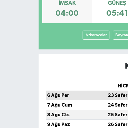
İMSAK
GÜNEŞ
ÇEVRE
04:00
05:41
DÜNYA
Atkaracalar
Bayra
HABERDE İNSAN
BİLİM VE TEKNOLOJİ
KAMPANYALAR
KÜLTÜR-SANAT
HİCR
6 Ağu Per
23 Safer
Magazin
7 Ağu Cum
24 Safer
ÖZEL HABER
8 Ağu Cts
25 Safer
9 Ağu Paz
26 Safer
POLİTİKA