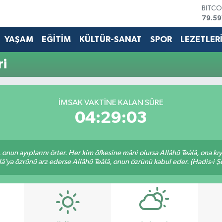
BITCO
79.59
DOLA
45,4
YAŞAM
EĞİTİM
KÜLTÜR-SANAT
SPOR
LEZETLER
EURO
53,3
ri
STERL
61,6
G.ALT
6862
İMSAK VAKTİNE KALAN SÜRE
BİST1
04:29:03
14.59
â, onun ayıplarını örter. Her kim öfkesine mâni olursa Allâhü Teâlâ, ona
lâ’ya özrünü arz ederse Allâhü Teâlâ, onun özrünü kabul eder. (Hadis-i Şe