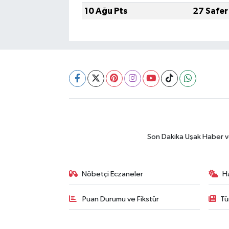
10 Ağu Pts
27 Safer
SİYASET
SPOR
TEKNOLOJİ
VEFATLAR
Yerel
Son Dakika Uşak Haber ve 
Nöbetçi Eczaneler
H
Puan Durumu ve Fikstür
Tü