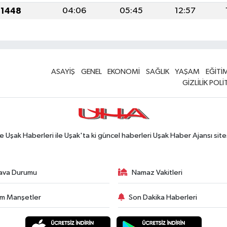
 1448
04:06
05:45
12:57
ASAYİŞ
GENEL
EKONOMİ
SAĞLIK
YAŞAM
EĞİTİ
GİZLİLİK POLİ
Uşak Haberleri ile Uşak'ta ki güncel haberleri Uşak Haber Ajansı site
ava Durumu
Namaz Vakitleri
m Manşetler
Son Dakika Haberleri