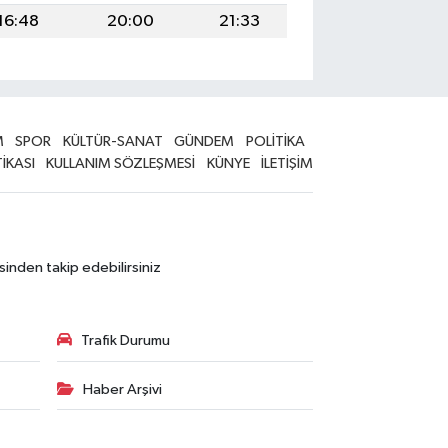
16:48
20:00
21:33
M
SPOR
KÜLTÜR-SANAT
GÜNDEM
POLİTİKA
TİKASI
KULLANIM SÖZLEŞMESİ
KÜNYE
İLETİŞİM
sinden takip edebilirsiniz
Trafik Durumu
Haber Arşivi