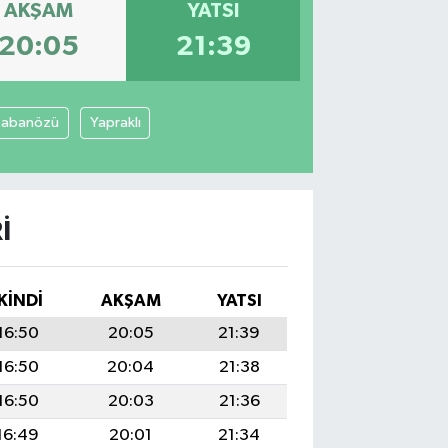
AKŞAM
YATSI
20:05
21:39
Şabanözü
Yapraklı
I
İKINDI
AKŞAM
YATSI
16:50
20:05
21:39
16:50
20:04
21:38
16:50
20:03
21:36
16:49
20:01
21:34