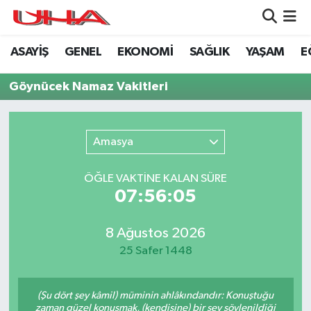
ASAYİŞ
GENEL
EKONOMİ
SAĞLIK
YAŞAM
E
ASAYİŞ
Nöbetçi Eczaneler
Göynücek Namaz Vakitleri
GÜNDEM
Hava Durumu
GENEL
Namaz Vakitleri
Amasya
YAŞAM
Trafik Durumu
ÖĞLE VAKTİNE KALAN SÜRE
07:56:05
SAĞLIK
Puan Durumu ve Fikstür
LEZETLERİMİZ
Tüm Manşetler
8 Ağustos 2026
25 Safer 1448
EKONOMİ
Son Dakika Haberleri
(Şu dört şey kâmil) müminin ahlâkındandır: Konuştuğu
EĞİTİM
Haber Arşivi
zaman güzel konuşmak, (kendisine) bir şey söylenildiği