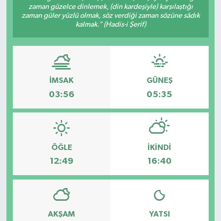
zaman güzelce dinlemek, (din kardeşiyle) karşılaştığı
zaman güler yüzlü olmak, söz verdiği zaman sözüne sâdık
ÇEVRE
kalmak.” (Hadis-i Şerif)
DÜNYA
HABERDE İNSAN
İMSAK
GÜNEŞ
BİLİM VE TEKNOLOJİ
03:56
05:35
KAMPANYALAR
KÜLTÜR-SANAT
ÖĞLE
İKINDI
12:49
16:40
Magazin
ÖZEL HABER
AKŞAM
YATSI
POLİTİKA