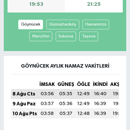
19:53
21:25
SİYASET
Göynücek
Gümüşhacıköy
Hamamözü
SPOR
Merzifon
Suluova
Taşova
TEKNOLOJİ
VEFATLAR
GÖYNÜCEK AYLIK NAMAZ VAKITLERI
Yerel
İMSAK
GÜNEŞ
ÖĞLE
İKINDI
AKŞAM
8 Ağu Cts
03:56
05:35
12:49
16:40
19:53
9 Ağu Paz
03:57
05:36
12:49
16:39
19:51
10 Ağu Pts
03:58
05:37
12:48
16:39
19:50