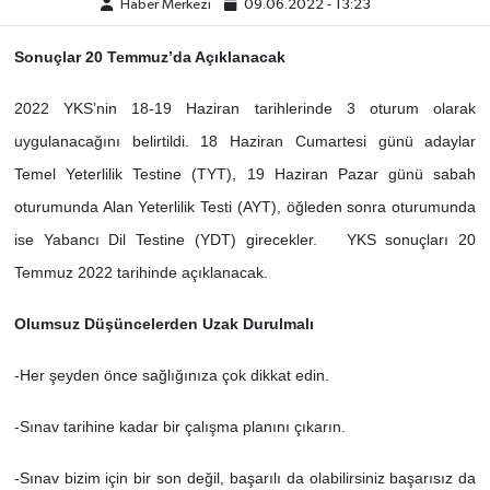
Haber Merkezi
09.06.2022 - 13:23
SİYASET
Sonuçlar 20 Temmuz’da Açıklanacak
SPOR
2022 YKS’nin 18-19 Haziran tarihlerinde 3 oturum olarak
uygulanacağını belirtildi. 18 Haziran Cumartesi günü adaylar
TEKNOLOJİ
Temel Yeterlilik Testine (TYT), 19 Haziran Pazar günü sabah
oturumunda Alan Yeterlilik Testi (AYT), öğleden sonra oturumunda
VEFATLAR
ise Yabancı Dil Testine (YDT) girecekler. YKS sonuçları 20
Temmuz 2022 tarihinde açıklanacak.
Yerel
Olumsuz Düşüncelerden Uzak Durulmalı
-Her şeyden önce sağlığınıza çok dikkat edin.
-
Sınav tarihine kadar bir çalışma planını çıkarın.
-Sınav bizim için bir son değil, başarılı da olabilirsiniz başarısız da