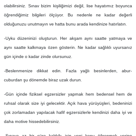
olabilirsiniz. Sınav bizim kişiliğimizi değil, lise hayatımız boyunca
öğrendiğimiz bilgileri ölçüyor. Bu nedenle ne kadar değerli
olduğunuzu unutmayın ve hatta bunu arada kendinize hatırlatın.
-Uyku düzeninizi oluşturun. Her akşam aynı saatte yatmaya ve
aynı saatte kalkmaya özen gösterin. Ne kadar sağlıklı uyursanız
gün içinde o kadar zinde olursunuz.
-Beslenmenize dikkat edin. Fazla yağlı besinlerden, abur-
cuburdan şu dönemde biraz uzak durun.
-Gün içinde fiziksel egzersizler yapmak hem bedensel hem de
ruhsal olarak size iyi gelecektir. Açık hava yürüyüşleri, bedeninizi
çok zorlamadan yapılacak hafif egzersizlerle kendinizi daha iyi ve
daha motive hissedebilirsiniz.
-Sınava az bir süre kaldığı için yeni konu öğrenmek yerine