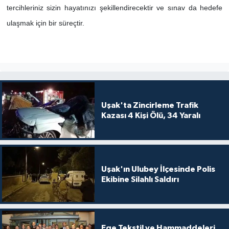
tercihleriniz sizin hayatınızı şekillendirecektir ve sınav da hedefe
ulaşmak için bir süreçtir.
Uşak'ta Zincirleme Trafik
Kazası 4 Kişi Ölü, 34 Yaralı
Uşak'ın Ulubey İlçesinde Polis
Ekibine Silahlı Saldırı
Ege Tekstil ve Hammaddeleri