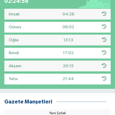
02:24:58
İmsak
04:26
Güneş
06:02
Öğle
13:13
İkindi
17:02
Akşam
20:15
Yatsı
21:44
Gazete Manşetleri
Yeni Şafak