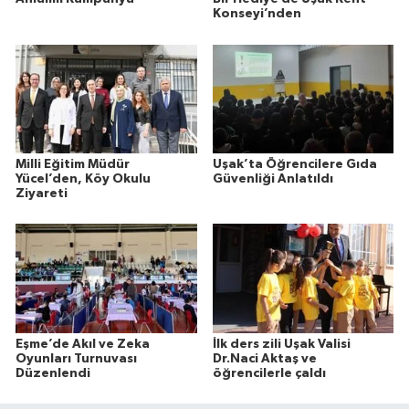
Konseyi’nden
Milli Eğitim Müdür
Uşak’ta Öğrencilere Gıda
Yücel’den, Köy Okulu
Güvenliği Anlatıldı
Ziyareti
Eşme’de Akıl ve Zeka
İlk ders zili Uşak Valisi
Oyunları Turnuvası
Dr.Naci Aktaş ve
Düzenlendi
öğrencilerle çaldı