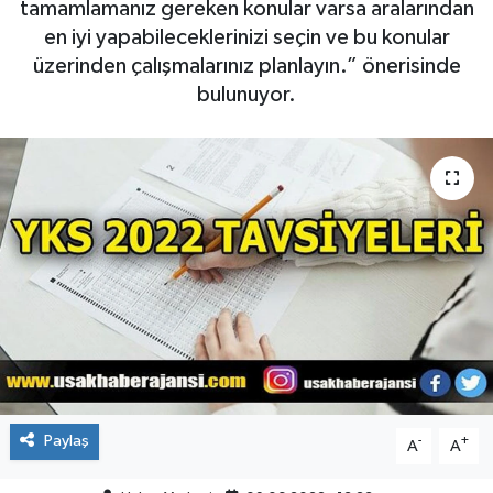
tamamlamanız gereken konular varsa aralarından
en iyi yapabileceklerinizi seçin ve bu konular
ÇEVRE
üzerinden çalışmalarınız planlayın.” önerisinde
bulunuyor.
DÜNYA
HABERDE İNSAN
BİLİM VE TEKNOLOJİ
KAMPANYALAR
KÜLTÜR-SANAT
Magazin
ÖZEL HABER
Paylaş
-
+
A
A
POLİTİKA