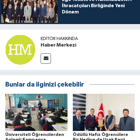
İhracatçıları Birliğinde Yeni
Dönem
EDITÖR HAKKINDA
Haber Merkezi
Bunlar da ilginizi çekebilir
Üniversiteli Öğrencilerden
Ödüllü Hafız Öğrencilere
Anlamlı Kampanya
Bir Hediye de Uşak Kent