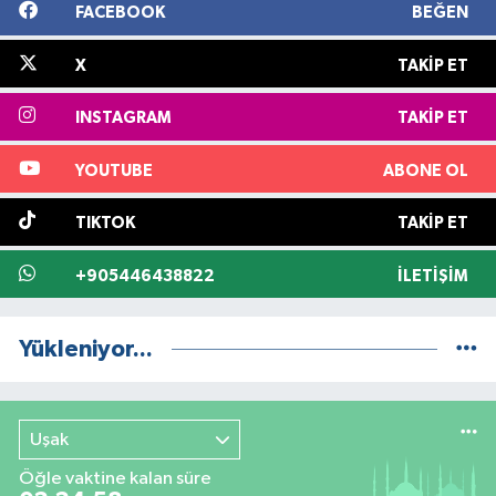
FACEBOOK
BEĞEN
X
TAKIP ET
INSTAGRAM
TAKIP ET
YOUTUBE
ABONE OL
TIKTOK
TAKIP ET
+905446438822
İLETIŞIM
Yükleniyor...
Uşak
Öğle vaktine kalan süre