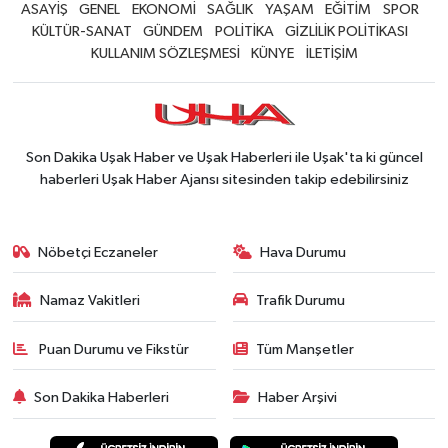
ASAYİŞ
GENEL
EKONOMİ
SAĞLIK
YAŞAM
EĞİTİM
SPOR
KÜLTÜR-SANAT
GÜNDEM
POLİTİKA
GİZLİLİK POLİTİKASI
KULLANIM SÖZLEŞMESİ
KÜNYE
İLETİŞİM
Son Dakika Uşak Haber ve Uşak Haberleri ile Uşak'ta ki güncel
haberleri Uşak Haber Ajansı sitesinden takip edebilirsiniz
Nöbetçi Eczaneler
Hava Durumu
Namaz Vakitleri
Trafik Durumu
Puan Durumu ve Fikstür
Tüm Manşetler
Son Dakika Haberleri
Haber Arşivi