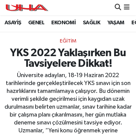
ASAYİŞ
GENEL
EKONOMİ
SAĞLIK
YAŞAM
E
ASAYİŞ
Nöbetçi Eczaneler
GÜNDEM
Hava Durumu
EĞİTİM
YKS 2022 Yaklaşırken Bu
GENEL
Namaz Vakitleri
Tavsiyelere Dikkat!
YAŞAM
Trafik Durumu
Üniversite adayları, 18-19 Haziran 2022
tarihlerinde gerçekleştirilecek YKS sınavı için son
SAĞLIK
Puan Durumu ve Fikstür
hazırlıklarını tamamlamaya çalışıyor. Bu dönemin
verimli şekilde geçirilmesi için kaygıdan uzak
LEZETLERİMİZ
Tüm Manşetler
durulmasını belirten uzmanlar, sınav tarihine kadar
bir çalışma planı çıkarılmasını, her gün mutlaka
EKONOMİ
Son Dakika Haberleri
deneme sınavı çözülmesini tavsiye ediyor.
Uzmanlar, “Yeni konu öğrenmek yerine
EĞİTİM
Haber Arşivi