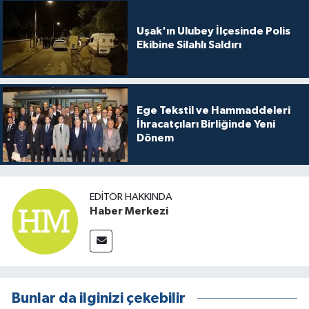
Uşak'ın Ulubey İlçesinde Polis
Ekibine Silahlı Saldırı
Ege Tekstil ve Hammaddeleri
İhracatçıları Birliğinde Yeni
Dönem
EDITÖR HAKKINDA
Haber Merkezi
Bunlar da ilginizi çekebilir