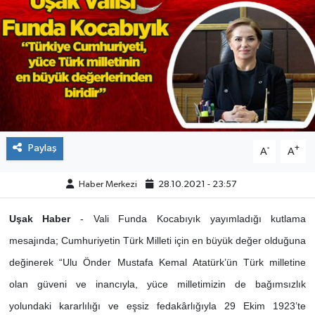
ÇEVRE
DÜNYA
HABERDE İNSAN
BİLİM VE TEKNOLOJİ
Paylaş
-
+
A
A
KAMPANYALAR
Haber Merkezi
28.10.2021 - 23:57
KÜLTÜR-SANAT
Uşak Haber
- Vali Funda Kocabıyık yayımladığı kutlama
Magazin
mesajında; Cumhuriyetin Türk Milleti için en büyük değer olduğuna
değinerek “Ulu Önder Mustafa Kemal Atatürk’ün Türk milletine
ÖZEL HABER
olan güveni ve inancıyla, yüce milletimizin de bağımsızlık
yolundaki kararlılığı ve eşsiz fedakârlığıyla 29 Ekim 1923’te
POLİTİKA