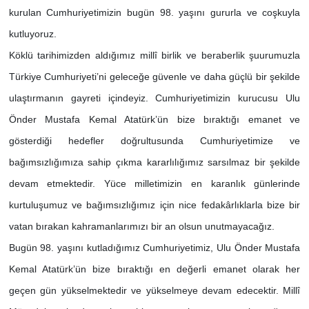
kurulan Cumhuriyetimizin bugün 98. yaşını gururla ve coşkuyla
SİYASET
kutluyoruz.
Köklü tarihimizden aldığımız millî birlik ve beraberlik şuurumuzla
SPOR
Türkiye Cumhuriyeti’ni geleceğe güvenle ve daha güçlü bir şekilde
ulaştırmanın gayreti içindeyiz. Cumhuriyetimizin kurucusu Ulu
TEKNOLOJİ
Önder Mustafa Kemal Atatürk’ün bize bıraktığı emanet ve
VEFATLAR
gösterdiği hedefler doğrultusunda Cumhuriyetimize ve
bağımsızlığımıza sahip çıkma kararlılığımız sarsılmaz bir şekilde
Yerel
devam etmektedir. Yüce milletimizin en karanlık günlerinde
kurtuluşumuz ve bağımsızlığımız için nice fedakârlıklarla bize bir
vatan bırakan kahramanlarımızı bir an olsun unutmayacağız.
Bugün 98. yaşını kutladığımız Cumhuriyetimiz, Ulu Önder Mustafa
Kemal Atatürk’ün bize bıraktığı en değerli emanet olarak her
geçen gün yükselmektedir ve yükselmeye devam edecektir. Millî