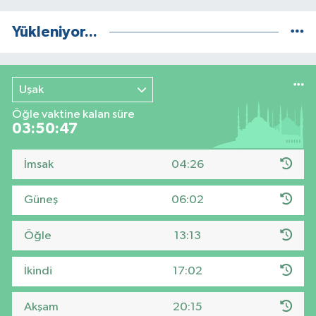
Yükleniyor...
Uşak
Öğle vaktine kalan süre
03:50:46
İmsak
04:26
Güneş
06:02
Öğle
13:13
İkindi
17:02
Akşam
20:15