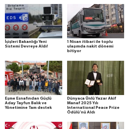
İçişleri Bakanlığı Yeni
1 Nisan itibari ile toplu
Sistemi Devreye Aldı!
ulaşımda nakit dönemi
bitiyor
Eşme Esnafından Güçlü
Dünyaca Ünlü Yazar Akif
Aday Tayfun Balık ve
Manaf 2025 Yılı
Yönetimine Tam destek
International Peace Prize
Ödülü’nü Aldı