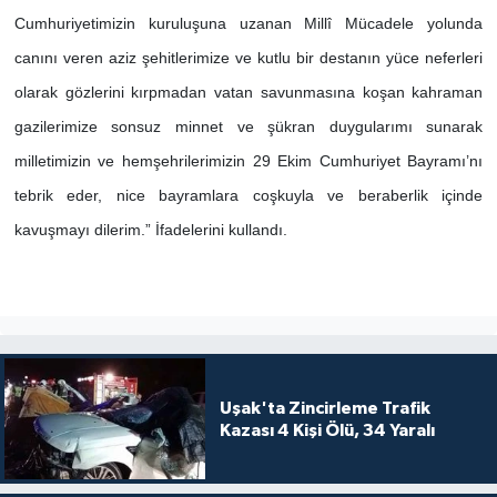
Cumhuriyetimizin kuruluşuna uzanan Millî Mücadele yolunda
canını veren aziz şehitlerimize ve kutlu bir destanın yüce neferleri
olarak gözlerini kırpmadan vatan savunmasına koşan kahraman
gazilerimize sonsuz minnet ve şükran duygularımı sunarak
milletimizin ve hemşehrilerimizin 29 Ekim Cumhuriyet Bayramı’nı
tebrik eder, nice bayramlara coşkuyla ve beraberlik içinde
kavuşmayı dilerim.” İfadelerini kullandı.
Uşak'ta Zincirleme Trafik
Kazası 4 Kişi Ölü, 34 Yaralı