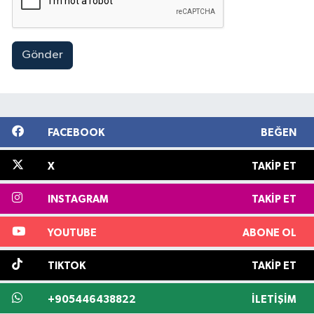
Gönder
FACEBOOK
BEĞEN
X
TAKIP ET
INSTAGRAM
TAKIP ET
YOUTUBE
ABONE OL
TIKTOK
TAKIP ET
+905446438822
İLETIŞIM