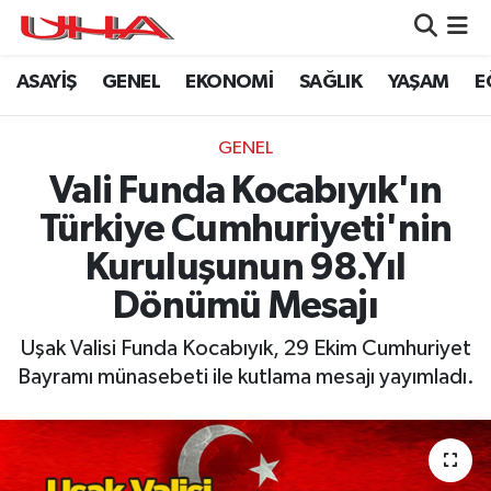
ASAYİŞ
GENEL
EKONOMİ
SAĞLIK
YAŞAM
E
ASAYİŞ
Nöbetçi Eczaneler
GÜNDEM
Hava Durumu
GENEL
Vali Funda Kocabıyık'ın
GENEL
Namaz Vakitleri
Türkiye Cumhuriyeti'nin
YAŞAM
Trafik Durumu
Kuruluşunun 98.Yıl
Dönümü Mesajı
SAĞLIK
Puan Durumu ve Fikstür
Uşak Valisi Funda Kocabıyık, 29 Ekim Cumhuriyet
LEZETLERİMİZ
Tüm Manşetler
Bayramı münasebeti ile kutlama mesajı yayımladı.
EKONOMİ
Son Dakika Haberleri
EĞİTİM
Haber Arşivi