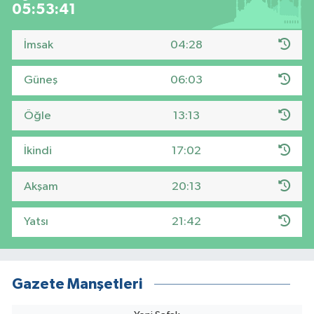
05:53:40
İmsak
04:28
Güneş
06:03
Öğle
13:13
İkindi
17:02
Akşam
20:13
Yatsı
21:42
Gazete Manşetleri