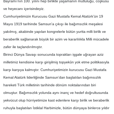
Bayramı’nın 100. yılını hep birlikte yaşamanın mutluluğu, coşkusu
ve heyecanı içerisindeyiz.
SİYASET
Cumhuriyetimizin Kurucusu Gazi Mustafa Kemal Atatürk’ün 19
Mayıs 1919 tarihinde Samsun'a çıkışı ile bağımsızlık meşalesi
SPOR
yakılmış, akabinde yapılan kongrelerle bütün yurtta milli birlik ve
TEKNOLOJİ
beraberlik sağlanarak büyük bir azim ve kararlılıkla Milli mücadele
zafer ile taçlandırılmıştır.
VEFATLAR
Birinci Dünya Savaşı sonucunda toprakları işgale uğrayan aziz
milletimiz kendisine karşı girişilmiş topyekûn yok etme politikasıyla
Yerel
karşı karşıya kalmıştır. Cumhuriyetimizin kurucusu Gazi Mustafa
Kemal Atatürk liderliğinde Samsun’dan başlatılan bağımsızlık
hareketi Türk milletinin tarihinde dönüm noktalarından biri
olmuştur. Bağımsızlık yolunda aynı inanç ve hedef doğrultusunda
yekvücut olup hürriyetimize kast edenlere karşı birlik ve beraberlik
ruhuyla başlatılan İstiklal Harbimizle, bütün dünyaya binlerce yıldır