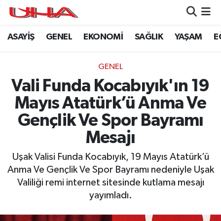
ASAYİŞ
GENEL
EKONOMİ
SAĞLIK
YAŞAM
E
ASAYİŞ
Nöbetçi Eczaneler
GÜNDEM
Hava Durumu
GENEL
Vali Funda Kocabıyık'ın 19
GENEL
Namaz Vakitleri
Mayıs Atatürk’ü Anma Ve
YAŞAM
Trafik Durumu
Gençlik Ve Spor Bayramı
Mesajı
SAĞLIK
Puan Durumu ve Fikstür
Uşak Valisi Funda Kocabıyık, 19 Mayıs Atatürk’ü
LEZETLERİMİZ
Tüm Manşetler
Anma Ve Gençlik Ve Spor Bayramı nedeniyle Uşak
Valiliği remi internet sitesinde kutlama mesajı
EKONOMİ
Son Dakika Haberleri
yayımladı.
EĞİTİM
Haber Arşivi