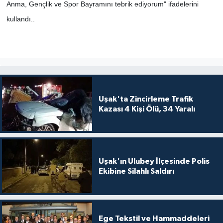
Anma, Gençlik ve Spor Bayramını tebrik ediyorum" ifadelerini
kullandı..
Uşak'ta Zincirleme Trafik
Kazası 4 Kişi Ölü, 34 Yaralı
Uşak'ın Ulubey İlçesinde Polis
Ekibine Silahlı Saldırı
Ege Tekstil ve Hammaddeleri