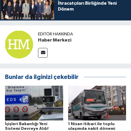
İhracatçıları Birliğinde Yeni
Dönem
EDITÖR HAKKINDA
Haber Merkezi
Bunlar da ilginizi çekebilir
İçişleri Bakanlığı Yeni
1 Nisan itibari ile toplu
Sistemi Devreye Aldı!
ulaşımda nakit dönemi