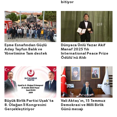
bitiyor
Eşme Esnafından Güçlü
Dünyaca Ünlü Yazar Akif
Aday Tayfun Balık ve
Manaf 2025 Yılı
Yönetimine Tam destek
International Peace Prize
Ödülü’nü Aldı
Büyük Birlik Partisi Uşak’ta
Vali Aktaş'ın, 15 Temmuz
8. Olağan İl Kongresini
Demokrasi ve Milli Birlik
Gerçekleştiriyor
Günü mesajı