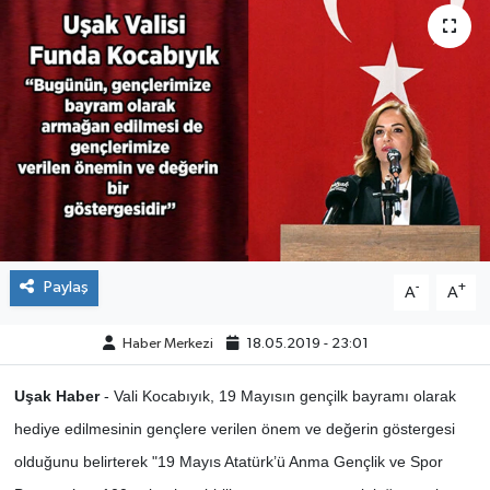
ÇEVRE
DÜNYA
HABERDE İNSAN
BİLİM VE TEKNOLOJİ
KAMPANYALAR
Paylaş
-
+
A
A
KÜLTÜR-SANAT
Haber Merkezi
18.05.2019 - 23:01
Magazin
Uşak Haber
- Vali Kocabıyık, 19 Mayısın gençilk bayramı olarak
ÖZEL HABER
hediye edilmesinin gençlere verilen önem ve değerin göstergesi
olduğunu belirterek "19 Mayıs Atatürk’ü Anma Gençlik ve Spor
POLİTİKA