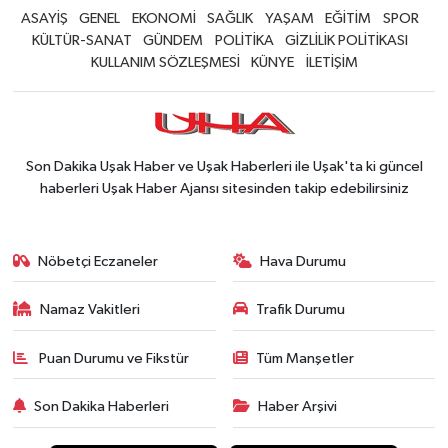
ASAYİŞ
GENEL
EKONOMİ
SAĞLIK
YAŞAM
EĞİTİM
SPOR
KÜLTÜR-SANAT
GÜNDEM
POLİTİKA
GİZLİLİK POLİTİKASI
KULLANIM SÖZLEŞMESİ
KÜNYE
İLETİŞİM
Son Dakika Uşak Haber ve Uşak Haberleri ile Uşak'ta ki güncel
haberleri Uşak Haber Ajansı sitesinden takip edebilirsiniz
Nöbetçi Eczaneler
Hava Durumu
Namaz Vakitleri
Trafik Durumu
Puan Durumu ve Fikstür
Tüm Manşetler
Son Dakika Haberleri
Haber Arşivi