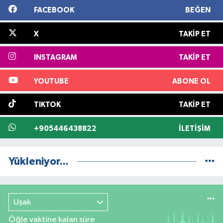
FACEBOOK
BEĞEN
X
TAKIP ET
INSTAGRAM
TAKIP ET
YOUTUBE
ABONE OL
TIKTOK
TAKIP ET
+905446438822
İLETIŞIM
Yükleniyor...
Uşak
Öğle vaktine kalan süre