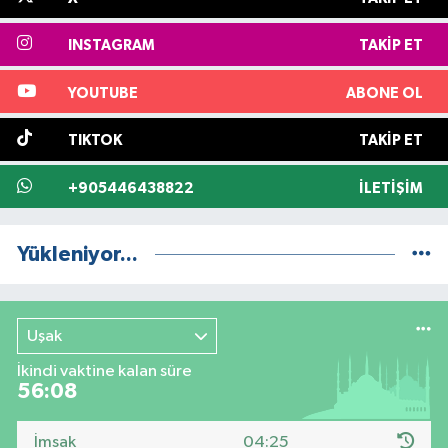
INSTAGRAM
TAKIP ET
YOUTUBE
ABONE OL
TIKTOK
TAKIP ET
+905446438822
İLETIŞIM
Yükleniyor...
Uşak
İkindi vaktine kalan süre
56:07
İmsak
04:25