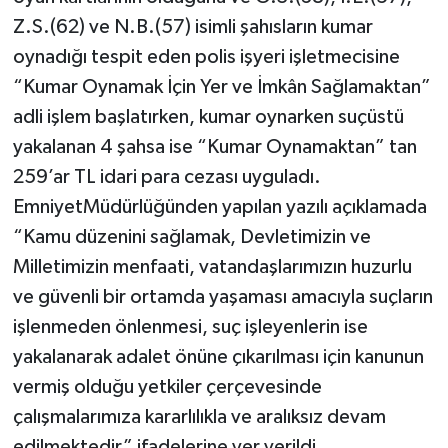
Z.S.(62) ve N.B.(57) isimli şahısların kumar
SİYASET
oynadığı tespit eden polis işyeri işletmecisine
“Kumar Oynamak İçin Yer ve İmkân Sağlamaktan”
SPOR
adli işlem başlatırken, kumar oynarken suçüstü
yakalanan 4 şahsa ise “Kumar Oynamaktan” tan
TEKNOLOJİ
259’ar TL idari para cezası uyguladı.
VEFATLAR
EmniyetMüdürlüğünden yapılan yazılı açıklamada
“Kamu düzenini sağlamak, Devletimizin ve
Yerel
Milletimizin menfaati, vatandaşlarımızın huzurlu
ve güvenli bir ortamda yaşaması amacıyla suçların
işlenmeden önlenmesi, suç işleyenlerin ise
yakalanarak adalet önüne çıkarılması için kanunun
vermiş olduğu yetkiler çerçevesinde
çalışmalarımıza kararlılıkla ve aralıksız devam
edilmektedir” ifadelerine yer verildi.