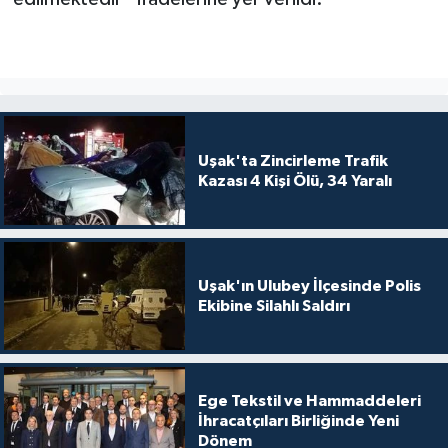
Uşak'ta Zincirleme Trafik
Kazası 4 Kişi Ölü, 34 Yaralı
Uşak'ın Ulubey İlçesinde Polis
Ekibine Silahlı Saldırı
Ege Tekstil ve Hammaddeleri
İhracatçıları Birliğinde Yeni
Dönem