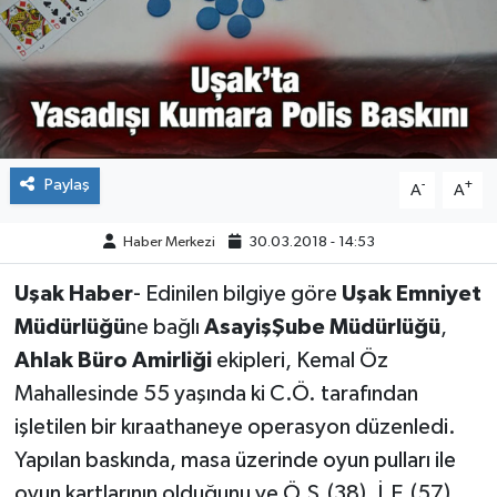
ÇEVRE
DÜNYA
HABERDE İNSAN
Paylaş
-
+
A
A
BİLİM VE TEKNOLOJİ
Haber Merkezi
30.03.2018 - 14:53
KAMPANYALAR
Uşak Haber
- Edinilen bilgiye göre
Uşak Emniyet
KÜLTÜR-SANAT
Müdürlüğü
ne bağlı
AsayişŞube Müdürlüğü
,
Ahlak Büro Amirliği
ekipleri, Kemal Öz
Magazin
Mahallesinde 55 yaşında ki C.Ö. tarafından
işletilen bir kıraathaneye operasyon düzenledi.
ÖZEL HABER
Yapılan baskında, masa üzerinde oyun pulları ile
POLİTİKA
oyun kartlarının olduğunu ve Ö.S.(38), İ.E.(57),