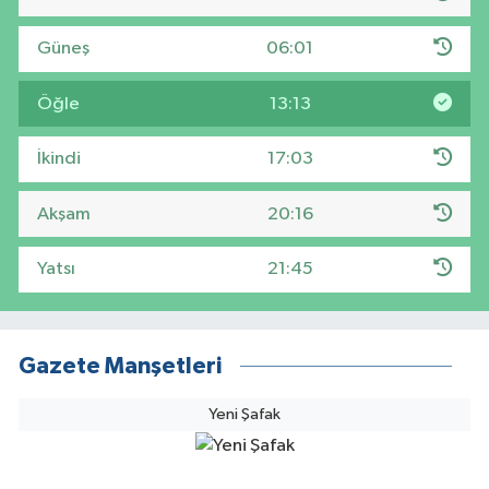
Güneş
06:01
Öğle
13:13
İkindi
17:03
Akşam
20:16
Yatsı
21:45
Gazete Manşetleri
Yeni Şafak