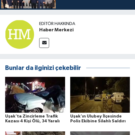
EDITÖR HAKKINDA
Haber Merkezi
Bunlar da ilginizi çekebilir
Uşak'ta Zincirleme Trafik
Uşak'ın Ulubey İlçesinde
Kazası 4 Kişi Ölü, 34 Yaralı
Polis Ekibine Silahlı Saldırı