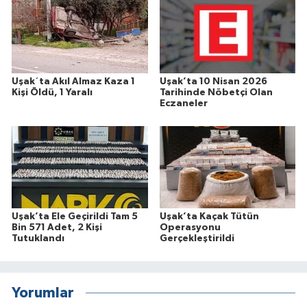
Uşak´ta Akıl Almaz Kaza 1
Uşak’ta 10 Nisan 2026
Kişi Öldü, 1 Yaralı
Tarihinde Nöbetçi Olan
Eczaneler
Uşak’ta Ele Geçirildi Tam 5
Uşak’ta Kaçak Tütün
Bin 571 Adet, 2 Kişi
Operasyonu
Tutuklandı
Gerçekleştirildi
Yorumlar