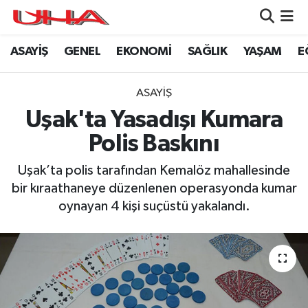
ASAYİŞ
GENEL
EKONOMİ
SAĞLIK
YAŞAM
E
ASAYİŞ
Nöbetçi Eczaneler
GÜNDEM
Hava Durumu
ASAYİŞ
Uşak'ta Yasadışı Kumara
GENEL
Namaz Vakitleri
Polis Baskını
YAŞAM
Trafik Durumu
Uşak’ta polis tarafından Kemalöz mahallesinde
bir kıraathaneye düzenlenen operasyonda kumar
SAĞLIK
Puan Durumu ve Fikstür
oynayan 4 kişi suçüstü yakalandı.
LEZETLERİMİZ
Tüm Manşetler
EKONOMİ
Son Dakika Haberleri
EĞİTİM
Haber Arşivi