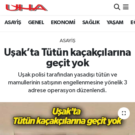
ASAYİŞ
GENEL
EKONOMİ
SAĞLIK
YAŞAM
E
ASAYİŞ
Nöbetçi Eczaneler
GÜNDEM
Hava Durumu
ASAYİŞ
Uşak’ta Tütün kaçakçılarına
GENEL
Namaz Vakitleri
geçit yok
YAŞAM
Trafik Durumu
Uşak polisi tarafından yasadışı tütün ve
mamullerinin satışının engellenmesine yönelik 3
SAĞLIK
Puan Durumu ve Fikstür
adrese operasyon düzenlendi.
LEZETLERİMİZ
Tüm Manşetler
EKONOMİ
Son Dakika Haberleri
EĞİTİM
Haber Arşivi