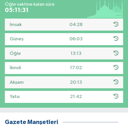
Öğle vaktine kalan süre
05:11:30
İmsak
04:28
Güneş
06:03
Öğle
13:13
İkindi
17:02
Akşam
20:13
Yatsı
21:42
Gazete Manşetleri