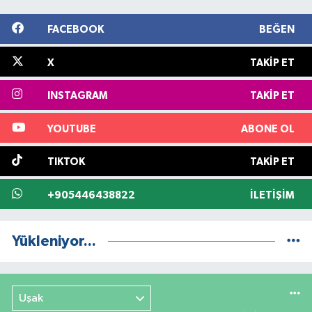
FACEBOOK
BEĞEN
X
TAKIP ET
INSTAGRAM
TAKIP ET
YOUTUBE
ABONE OL
TIKTOK
TAKIP ET
+905446438822
İLETIŞIM
Yükleniyor...
Uşak