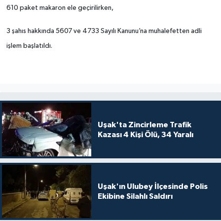
610 paket makaron ele geçirilirken,
SİYASET
3 şahıs hakkında 5607 ve 4733 Sayılı Kanunu’na muhalefetten adli
işlem başlatıldı.
SPOR
TEKNOLOJİ
VEFATLAR
Yerel
Uşak'ta Zincirleme Trafik
Kazası 4 Kişi Ölü, 34 Yaralı
Uşak'ın Ulubey İlçesinde Polis
Ekibine Silahlı Saldırı