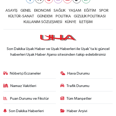
ASAYİŞ
GENEL
EKONOMİ
SAĞLIK
YAŞAM
EĞİTİM
SPOR
KÜLTÜR-SANAT
GÜNDEM
POLİTİKA
GİZLİLİK POLİTİKASI
KULLANIM SÖZLEŞMESİ
KÜNYE
İLETİŞİM
Son Dakika Uşak Haber ve Uşak Haberleri ile Uşak'ta ki güncel
haberleri Uşak Haber Ajansı sitesinden takip edebilirsiniz
Nöbetçi Eczaneler
Hava Durumu
Namaz Vakitleri
Trafik Durumu
Puan Durumu ve Fikstür
Tüm Manşetler
Son Dakika Haberleri
Haber Arşivi