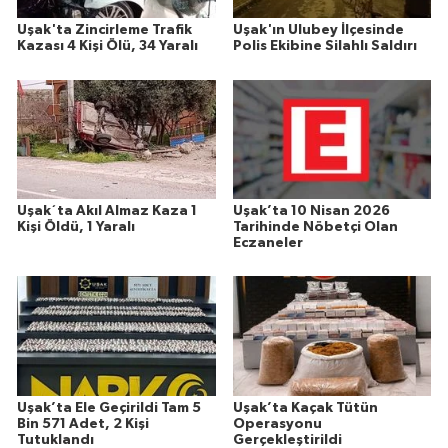
Uşak'ta Zincirleme Trafik
Uşak'ın Ulubey İlçesinde
Kazası 4 Kişi Ölü, 34 Yaralı
Polis Ekibine Silahlı Saldırı
Uşak´ta Akıl Almaz Kaza 1
Uşak’ta 10 Nisan 2026
Kişi Öldü, 1 Yaralı
Tarihinde Nöbetçi Olan
Eczaneler
Uşak’ta Ele Geçirildi Tam 5
Uşak’ta Kaçak Tütün
Bin 571 Adet, 2 Kişi
Operasyonu
Tutuklandı
Gerçekleştirildi