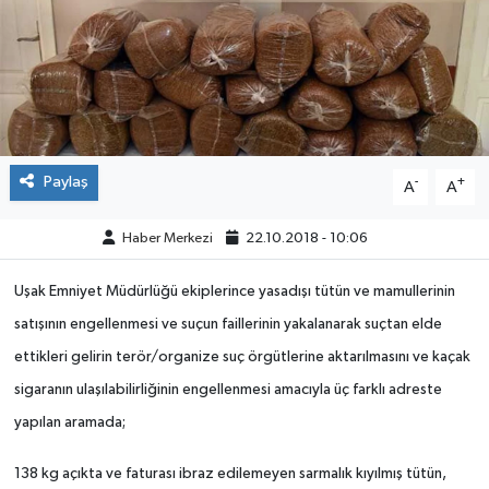
ÇEVRE
DÜNYA
HABERDE İNSAN
Paylaş
-
+
A
A
BİLİM VE TEKNOLOJİ
Haber Merkezi
22.10.2018 - 10:06
KAMPANYALAR
Uşak Emniyet Müdürlüğü ekiplerince yasadışı tütün ve mamullerinin
KÜLTÜR-SANAT
satışının engellenmesi ve suçun faillerinin yakalanarak suçtan elde
ettikleri gelirin terör/organize suç örgütlerine aktarılmasını ve kaçak
Magazin
sigaranın ulaşılabilirliğinin engellenmesi amacıyla üç farklı adreste
yapılan aramada;
ÖZEL HABER
138 kg açıkta ve faturası ibraz edilemeyen sarmalık kıyılmış tütün,
POLİTİKA