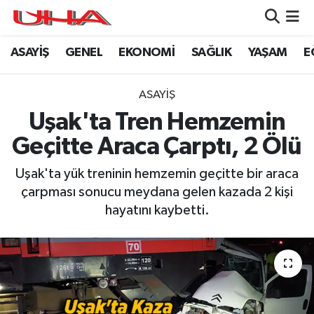
ASAYİŞ
GENEL
EKONOMİ
SAĞLIK
YAŞAM
E
ASAYİŞ
Nöbetçi Eczaneler
GÜNDEM
Hava Durumu
ASAYİŞ
Uşak'ta Tren Hemzemin
GENEL
Namaz Vakitleri
Geçitte Araca Çarptı, 2 Ölü
YAŞAM
Trafik Durumu
Uşak'ta yük treninin hemzemin geçitte bir araca
çarpması sonucu meydana gelen kazada 2 kişi
SAĞLIK
Puan Durumu ve Fikstür
hayatını kaybetti.
LEZETLERİMİZ
Tüm Manşetler
EKONOMİ
Son Dakika Haberleri
EĞİTİM
Haber Arşivi