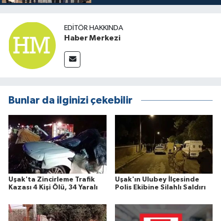
EDITÖR HAKKINDA
Haber Merkezi
Bunlar da ilginizi çekebilir
Uşak'ta Zincirleme Trafik
Uşak'ın Ulubey İlçesinde
Kazası 4 Kişi Ölü, 34 Yaralı
Polis Ekibine Silahlı Saldırı