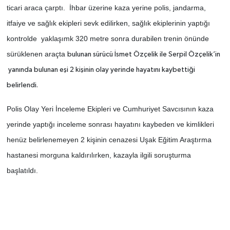
ticari araca çarptı. İhbar üzerine kaza yerine polis, jandarma,
itfaiye ve sağlık ekipleri sevk edilirken, sağlık ekiplerinin yaptığı
SİYASET
kontrolde yaklaşımk 320 metre sonra durabilen trenin önünde
SPOR
sürüklenen araçta
bulunan sürücü İsmet Özçelik ile Serpil Özçelik’in
yanında bulunan eşi 2 kişinin olay yerinde hayatını kaybettiği
TEKNOLOJİ
belirlendi.
VEFATLAR
Polis Olay Yeri İnceleme Ekipleri ve Cumhuriyet Savcısının kaza
yerinde yaptığı inceleme sonrası hayatını kaybeden ve kimlikleri
Yerel
henüz belirlenemeyen 2 kişinin cenazesi Uşak Eğitim Araştırma
hastanesi morguna kaldırılırken, kazayla ilgili soruşturma
başlatıldı.