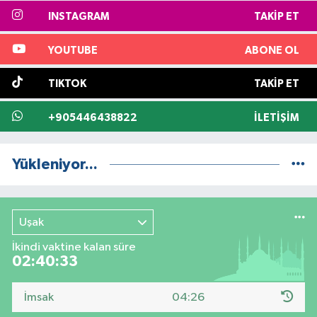
INSTAGRAM
TAKIP ET
YOUTUBE
ABONE OL
TIKTOK
TAKIP ET
+905446438822
İLETIŞIM
Yükleniyor...
Uşak
İkindi vaktine kalan süre
02:40:32
İmsak
04:26