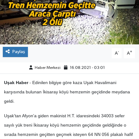
ÇEVRE
DÜNYA
HABERDE İNSAN
Paylaş
-
+
A
A
BİLİM VE TEKNOLOJİ
Haber Merkezi
16.08.2021 - 03:01
KAMPANYALAR
Uşak Haber
- Edinilen bilgiye göre kaza Uşak Havalimani
KÜLTÜR-SANAT
karşısında bulunan İkisaray köyü hemzemin geçidinde meydana
geldi.
Magazin
Uşak'tan Afyon'a giden makinist H.T. idaresindeki 34003 sefer
ÖZEL HABER
sayılı yük treni İkisaray köyü hemzemin geçidinde geldiğinde o
sırada hemzemin geçitten geçmek isteyen 64 NN 056 plakalı hafif
POLİTİKA