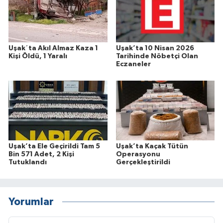
Uşak´ta Akıl Almaz Kaza 1
Uşak’ta 10 Nisan 2026
Kişi Öldü, 1 Yaralı
Tarihinde Nöbetçi Olan
Eczaneler
Uşak’ta Ele Geçirildi Tam 5
Uşak’ta Kaçak Tütün
Bin 571 Adet, 2 Kişi
Operasyonu
Tutuklandı
Gerçekleştirildi
Yorumlar