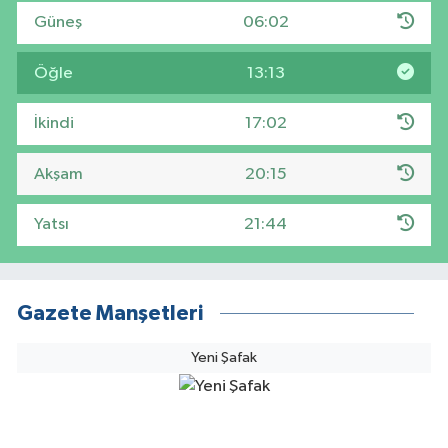
Güneş
06:02
Öğle
13:13
İkindi
17:02
Akşam
20:15
Yatsı
21:44
Gazete Manşetleri
Yeni Şafak