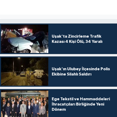
Uşak'ta Zincirleme Trafik
Kazası 4 Kişi Ölü, 34 Yaralı
Uşak'ın Ulubey İlçesinde Polis
Ekibine Silahlı Saldırı
Ege Tekstil ve Hammaddeleri
İhracatçıları Birliğinde Yeni
Dönem