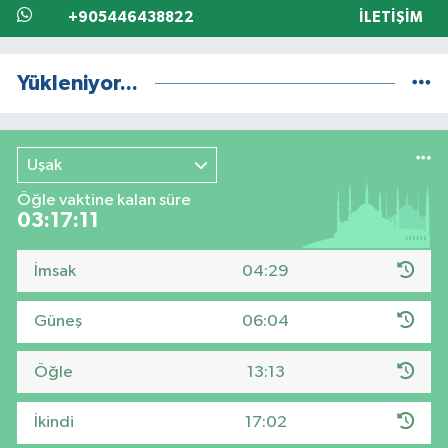
+905446438822
İLETIŞIM
Yükleniyor...
Uşak
Öğle vaktine kalan süre
03:17:10
İmsak
04:29
Güneş
06:04
Öğle
13:13
İkindi
17:02