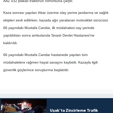
AAZ 032 plakalı traktörün römorkuna çarptı.
SİYASET
Kaza sonrası yapılan ihbar üzerine olay yerine jandarma ve sağlık
ekipleri sevk edilirken, kazada ağır yaralanan motosiklet sürücüsü
SPOR
66 yaşındaki Mustafa Candar, ilk müdahalesi oay yerinde
yapıldıktan sonra ambulansla Sivaslı Devlet Hastanesi'ne
TEKNOLOJİ
kaldırıldı.
VEFATLAR
66 yaşındaki Mustafa Candar hastanede yapılan tüm
müdahalelere rağmen hayat savaşını kaybetti. Kazayla ilgili
Yerel
güvenlik güçlerince soruşturma başlatıldı.
Uşak'ta Zincirleme Trafik