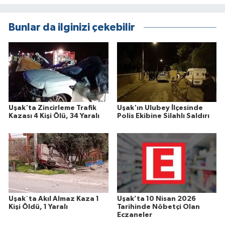
Bunlar da ilginizi çekebilir
Uşak'ta Zincirleme Trafik
Uşak'ın Ulubey İlçesinde
Kazası 4 Kişi Ölü, 34 Yaralı
Polis Ekibine Silahlı Saldırı
Uşak´ta Akıl Almaz Kaza 1
Uşak’ta 10 Nisan 2026
Kişi Öldü, 1 Yaralı
Tarihinde Nöbetçi Olan
Eczaneler