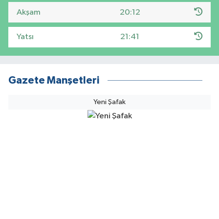
Akşam
20:12
Yatsı
21:41
Gazete Manşetleri
Yeni Şafak