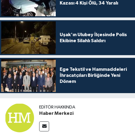
Kazası 4 Kişi Ölü, 34 Yaralı
Uşak'ın Ulubey İlçesinde Polis
Ekibine Silahlı Saldırı
Ege Tekstil ve Hammaddeleri
İhracatçıları Birliğinde Yeni
Dönem
EDITÖR HAKKINDA
Haber Merkezi