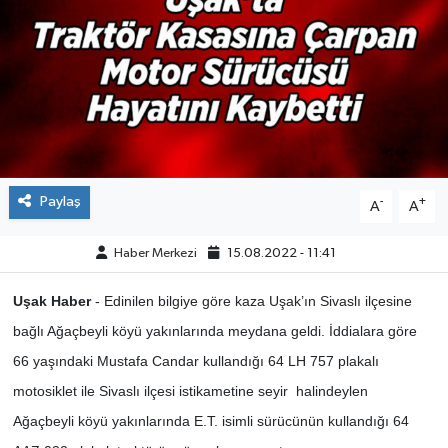
ÇEVRE
DÜNYA
HABERDE İNSAN
BİLİM VE TEKNOLOJİ
Paylaş
-
+
A
A
KAMPANYALAR
Haber Merkezi
15.08.2022 - 11:41
KÜLTÜR-SANAT
Uşak Haber
- Edinilen bilgiye göre kaza Uşak’ın Sivaslı ilçesine
bağlı Ağaçbeyli köyü yakınlarında meydana geldi. İddialara göre
Magazin
66 yaşındaki Mustafa Candar kullandığı 64 LH 757 plakalı
motosiklet ile Sivaslı ilçesi istikametine seyir halindeylen
ÖZEL HABER
Ağaçbeyli köyü yakınlarında E.T. isimli sürücünün kullandığı 64
POLİTİKA