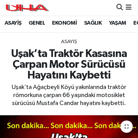
ASAYİŞ
GENEL
EKONOMİ
SAĞLIK
YAŞAM
E
ASAYİŞ
Nöbetçi Eczaneler
GÜNDEM
Hava Durumu
ASAYİŞ
Uşak’ta Traktör Kasasına
GENEL
Namaz Vakitleri
Çarpan Motor Sürücüsü
YAŞAM
Trafik Durumu
Hayatını Kaybetti
SAĞLIK
Puan Durumu ve Fikstür
Uşak’ta Ağaçbeyli Köyü yakınlarında traktör
römorkuna çarpan 66 yaşındaki motosiklet
LEZETLERİMİZ
Tüm Manşetler
sürücüsü Mustafa Candar hayatını kaybetti.
EKONOMİ
Son Dakika Haberleri
EĞİTİM
Haber Arşivi