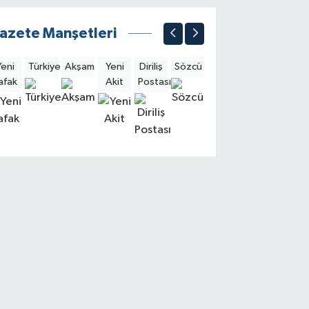
azete Manşetleri
Yeni
Türkiye
Akşam
Yeni
Diriliş
Sözcü
Sabah
Milliyet
Hürri
afak
Akit
Postası