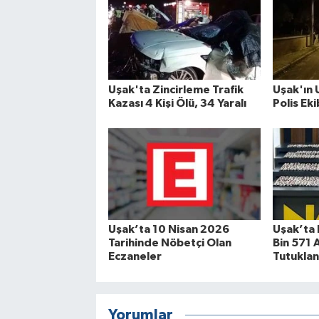
Uşak'ta Zincirleme Trafik
Uşak'ın 
Kazası 4 Kişi Ölü, 34 Yaralı
Polis Eki
Uşak’ta 10 Nisan 2026
Uşak’ta 
Tarihinde Nöbetçi Olan
Bin 571 A
Eczaneler
Tutuklan
Yorumlar