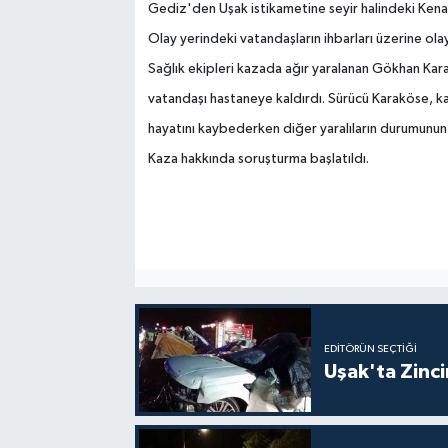
Gediz'den Uşak istikametine seyir halindeki Kena
Olay yerindeki vatandaşların ihbarları üzerine ola
SİYASET
Sağlık ekipleri kazada ağır yaralanan Gökhan Kar
SPOR
vatandaşı hastaneye kaldırdı. Sürücü Karaköse, k
hayatını kaybederken diğer yaralıların durumunun
TEKNOLOJİ
Kaza hakkında soruşturma başlatıldı.
VEFATLAR
Yerel
EDITÖRÜN SEÇTIĞI
Uşak'ta Zincir