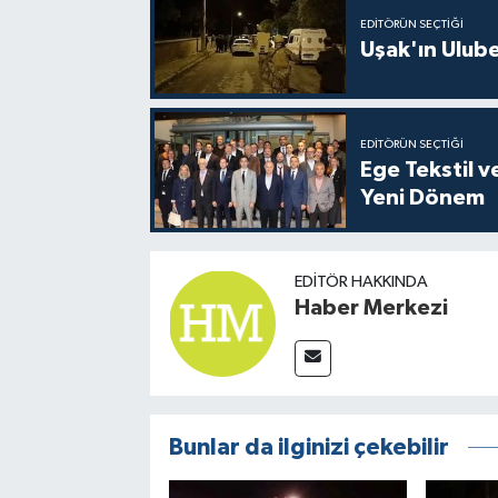
EDITÖRÜN SEÇTIĞI
Uşak'ın Ulubey
EDITÖRÜN SEÇTIĞI
Ege Tekstil v
Yeni Dönem
EDITÖR HAKKINDA
Haber Merkezi
Bunlar da ilginizi çekebilir