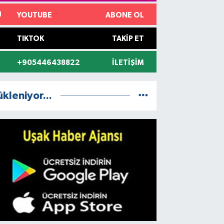
YOUTUBE
ABONE OL
TIKTOK
TAKIP ET
+905446438822
İLETIŞIM
ükleniyor...