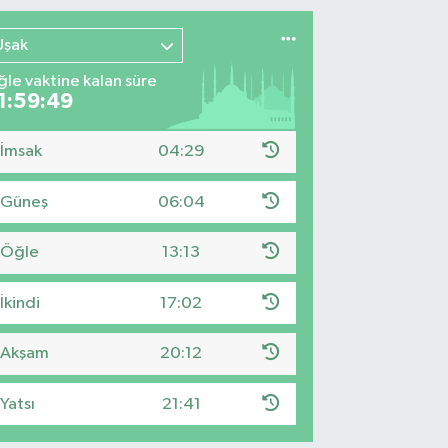
Uşak
le vaktine kalan süre
1:59:48
İmsak
04:29
Güneş
06:04
Öğle
13:13
İkindi
17:02
Akşam
20:12
Yatsı
21:41