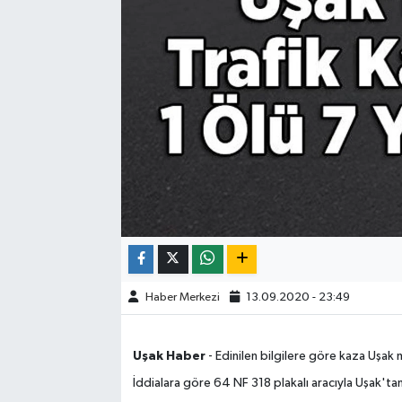
ÇEVRE
DÜNYA
HABERDE İNSAN
BİLİM VE TEKNOLOJİ
KAMPANYALAR
KÜLTÜR-SANAT
Haber Merkezi
13.09.2020 - 23:49
Magazin
ÖZEL HABER
Uşak Haber
- Edinilen bilgilere göre kaza Uşa
İddialara göre 64 NF 318 plakalı aracıyla Uşak't
POLİTİKA