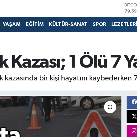
BITCO
79.59
DOLA
45,4
YAŞAM
EĞİTİM
KÜLTÜR-SANAT
SPOR
LEZETLER
EURO
53,3
STERL
61,6
G.ALT
k Kazası; 1 Ölü 7 Y
6862
BİST1
14.59
kazasında bir kişi hayatını kaybederken 7 k