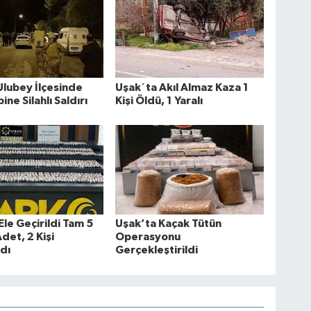
Ulubey İlçesinde
Uşak´ta Akıl Almaz Kaza 1
bine Silahlı Saldırı
Kişi Öldü, 1 Yaralı
Ele Geçirildi Tam 5
Uşak’ta Kaçak Tütün
det, 2 Kişi
Operasyonu
dı
Gerçekleştirildi