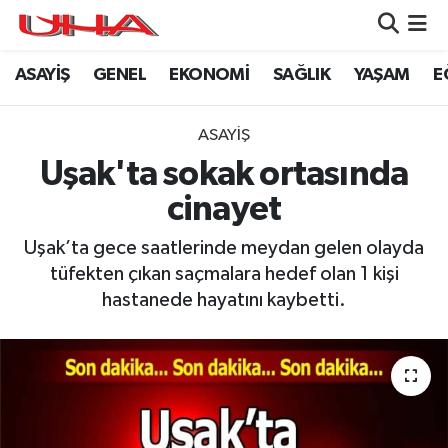
ASAYİŞ
GENEL
EKONOMİ
SAĞLIK
YAŞAM
E
ASAYİŞ
Nöbetçi Eczaneler
GÜNDEM
Hava Durumu
ASAYİŞ
Uşak'ta sokak ortasında
GENEL
Namaz Vakitleri
cinayet
YAŞAM
Trafik Durumu
Uşak’ta gece saatlerinde meydan gelen olayda
tüfekten çıkan saçmalara hedef olan 1 kişi
SAĞLIK
Puan Durumu ve Fikstür
hastanede hayatını kaybetti.
LEZETLERİMİZ
Tüm Manşetler
EKONOMİ
Son Dakika Haberleri
EĞİTİM
Haber Arşivi