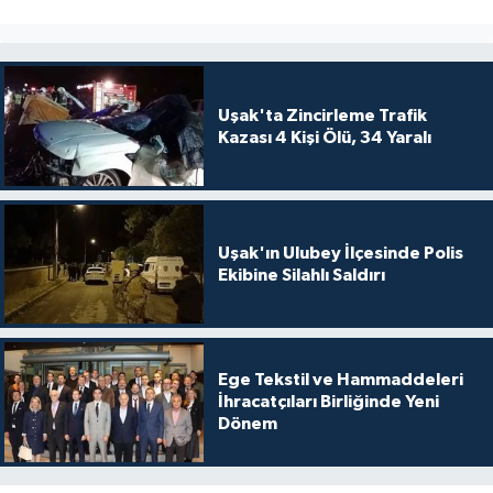
Uşak'ta Zincirleme Trafik
Kazası 4 Kişi Ölü, 34 Yaralı
Uşak'ın Ulubey İlçesinde Polis
Ekibine Silahlı Saldırı
Ege Tekstil ve Hammaddeleri
İhracatçıları Birliğinde Yeni
Dönem