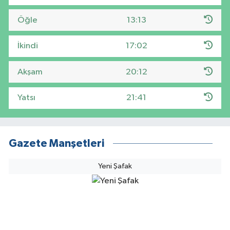
Öğle
13:13
İkindi
17:02
Akşam
20:12
Yatsı
21:41
Gazete Manşetleri
Yeni Şafak