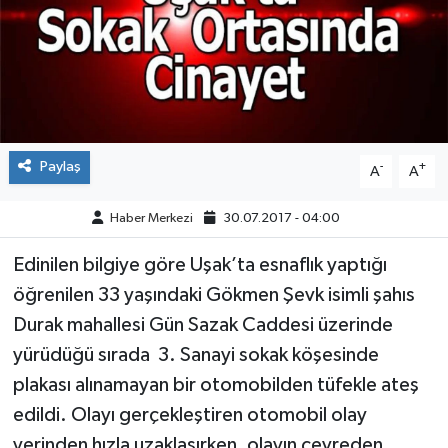
ÇEVRE
DÜNYA
HABERDE İNSAN
Paylaş
-
+
A
A
BİLİM VE TEKNOLOJİ
Haber Merkezi
30.07.2017 - 04:00
KAMPANYALAR
Edinilen bilgiye göre Uşak’ta esnaflık yaptığı
KÜLTÜR-SANAT
öğrenilen 33 yaşındaki Gökmen Şevk isimli şahıs
Durak mahallesi Gün Sazak Caddesi üzerinde
Magazin
yürüdüğü sırada 3. Sanayi sokak köşesinde
plakası alınamayan bir otomobilden tüfekle ateş
ÖZEL HABER
edildi. Olayı gerçekleştiren otomobil olay
POLİTİKA
yerinden hızla uzaklaşırken, olayın çevreden