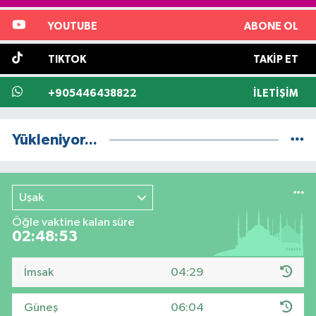
YOUTUBE
ABONE OL
TIKTOK
TAKIP ET
+905446438822
İLETIŞIM
Yükleniyor...
Uşak
Öğle vaktine kalan süre
02:48:52
İmsak
04:29
Güneş
06:04