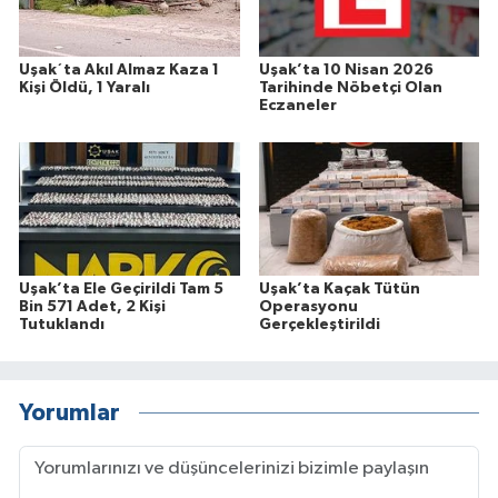
Uşak´ta Akıl Almaz Kaza 1
Uşak’ta 10 Nisan 2026
Kişi Öldü, 1 Yaralı
Tarihinde Nöbetçi Olan
Eczaneler
Uşak’ta Ele Geçirildi Tam 5
Uşak’ta Kaçak Tütün
Bin 571 Adet, 2 Kişi
Operasyonu
Tutuklandı
Gerçekleştirildi
Yorumlar