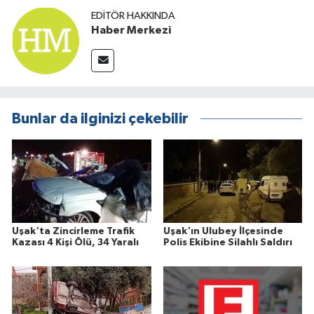
EDITÖR HAKKINDA
Haber Merkezi
Bunlar da ilginizi çekebilir
Uşak'ta Zincirleme Trafik
Uşak'ın Ulubey İlçesinde
Kazası 4 Kişi Ölü, 34 Yaralı
Polis Ekibine Silahlı Saldırı