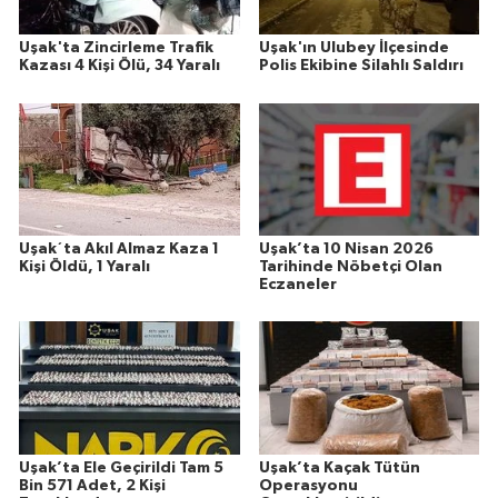
Uşak'ta Zincirleme Trafik
Uşak'ın Ulubey İlçesinde
Kazası 4 Kişi Ölü, 34 Yaralı
Polis Ekibine Silahlı Saldırı
Uşak´ta Akıl Almaz Kaza 1
Uşak’ta 10 Nisan 2026
Kişi Öldü, 1 Yaralı
Tarihinde Nöbetçi Olan
Eczaneler
Uşak’ta Ele Geçirildi Tam 5
Uşak’ta Kaçak Tütün
Bin 571 Adet, 2 Kişi
Operasyonu