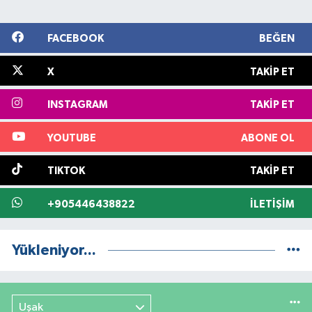
FACEBOOK
BEĞEN
X
TAKIP ET
INSTAGRAM
TAKIP ET
YOUTUBE
ABONE OL
TIKTOK
TAKIP ET
+905446438822
İLETIŞIM
Yükleniyor...
Uşak