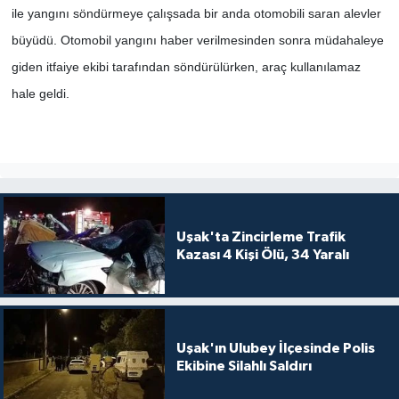
ile yangını söndürmeye çalışsada bir anda otomobili saran alevler
büyüdü. Otomobil yangını haber verilmesinden sonra müdahaleye
SİYASET
giden itfaiye ekibi tarafından söndürülürken, araç kullanılamaz
SPOR
hale geldi.
TEKNOLOJİ
VEFATLAR
Yerel
Uşak'ta Zincirleme Trafik
Kazası 4 Kişi Ölü, 34 Yaralı
Uşak'ın Ulubey İlçesinde Polis
Ekibine Silahlı Saldırı