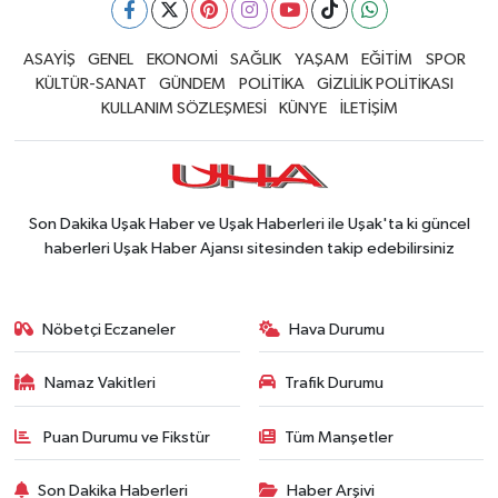
ASAYİŞ
GENEL
EKONOMİ
SAĞLIK
YAŞAM
EĞİTİM
SPOR
KÜLTÜR-SANAT
GÜNDEM
POLİTİKA
GİZLİLİK POLİTİKASI
KULLANIM SÖZLEŞMESİ
KÜNYE
İLETİŞİM
Son Dakika Uşak Haber ve Uşak Haberleri ile Uşak'ta ki güncel
haberleri Uşak Haber Ajansı sitesinden takip edebilirsiniz
Nöbetçi Eczaneler
Hava Durumu
Namaz Vakitleri
Trafik Durumu
Puan Durumu ve Fikstür
Tüm Manşetler
Son Dakika Haberleri
Haber Arşivi