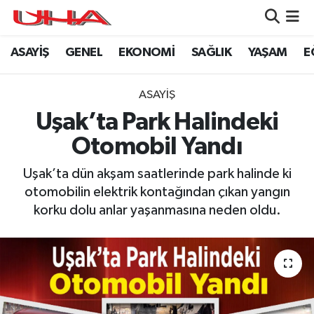
ASAYİŞ
GENEL
EKONOMİ
SAĞLIK
YAŞAM
E
ASAYİŞ
Nöbetçi Eczaneler
GÜNDEM
Hava Durumu
ASAYİŞ
Uşak’ta Park Halindeki
GENEL
Namaz Vakitleri
Otomobil Yandı
YAŞAM
Trafik Durumu
Uşak’ta dün akşam saatlerinde park halinde ki
otomobilin elektrik kontağından çıkan yangın
SAĞLIK
Puan Durumu ve Fikstür
korku dolu anlar yaşanmasına neden oldu.
LEZETLERİMİZ
Tüm Manşetler
EKONOMİ
Son Dakika Haberleri
EĞİTİM
Haber Arşivi