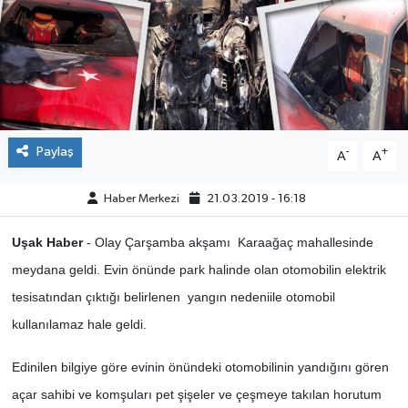
ÇEVRE
DÜNYA
HABERDE İNSAN
Paylaş
-
+
A
A
BİLİM VE TEKNOLOJİ
Haber Merkezi
21.03.2019 - 16:18
KAMPANYALAR
Uşak Haber
- Olay Çarşamba akşamı Karaağaç mahallesinde
KÜLTÜR-SANAT
meydana geldi. Evin önünde park halinde olan otomobilin elektrik
tesisatından çıktığı belirlenen yangın nedeniile otomobil
Magazin
kullanılamaz hale geldi.
ÖZEL HABER
Edinilen bilgiye göre evinin önündeki otomobilinin yandığını gören
açar sahibi ve komşuları pet şişeler ve çeşmeye takılan horutum
POLİTİKA