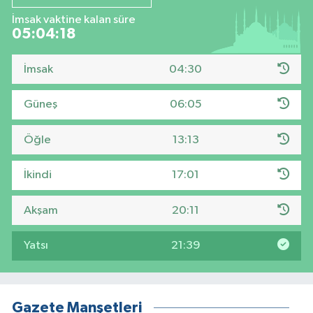
İmsak vaktine kalan süre
05:04:17
İmsak
04:30
Güneş
06:05
Öğle
13:13
İkindi
17:01
Akşam
20:11
Yatsı
21:39
Gazete Manşetleri