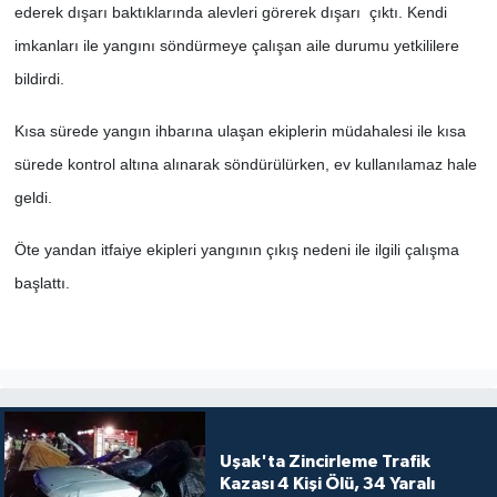
ederek dışarı baktıklarında alevleri görerek dışarı çıktı. Kendi
imkanları ile yangını söndürmeye çalışan aile durumu yetkililere
SİYASET
bildirdi.
SPOR
Kısa sürede yangın ihbarına ulaşan ekiplerin müdahalesi ile kısa
TEKNOLOJİ
sürede kontrol altına alınarak söndürülürken, ev kullanılamaz hale
geldi.
VEFATLAR
Öte yandan itfaiye ekipleri yangının çıkış nedeni ile ilgili çalışma
Yerel
başlattı.
Uşak'ta Zincirleme Trafik
Kazası 4 Kişi Ölü, 34 Yaralı