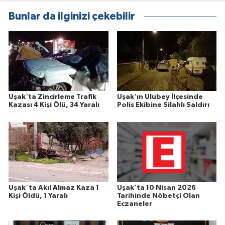
Bunlar da ilginizi çekebilir
Uşak'ta Zincirleme Trafik
Uşak'ın Ulubey İlçesinde
Kazası 4 Kişi Ölü, 34 Yaralı
Polis Ekibine Silahlı Saldırı
Uşak´ta Akıl Almaz Kaza 1
Uşak’ta 10 Nisan 2026
Kişi Öldü, 1 Yaralı
Tarihinde Nöbetçi Olan
Eczaneler