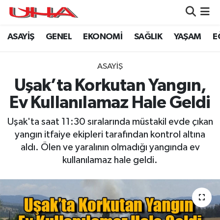
ASAYİŞ
GENEL
EKONOMİ
SAĞLIK
YAŞAM
E
ASAYİŞ
Nöbetçi Eczaneler
GÜNDEM
Hava Durumu
ASAYİŞ
Uşak’ta Korkutan Yangın,
GENEL
Namaz Vakitleri
Ev Kullanılamaz Hale Geldi
YAŞAM
Trafik Durumu
Uşak'ta saat 11:30 sıralarında müstakil evde çıkan
yangın itfaiye ekipleri tarafından kontrol altına
SAĞLIK
Puan Durumu ve Fikstür
aldı. Ölen ve yaralının olmadığı yangında ev
kullanılamaz hale geldi.
LEZETLERİMİZ
Tüm Manşetler
EKONOMİ
Son Dakika Haberleri
EĞİTİM
Haber Arşivi