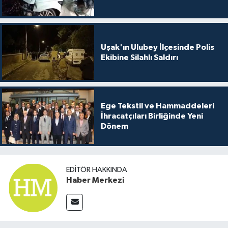
Uşak'ın Ulubey İlçesinde Polis
Ekibine Silahlı Saldırı
Ege Tekstil ve Hammaddeleri
İhracatçıları Birliğinde Yeni
Dönem
EDITÖR HAKKINDA
Haber Merkezi