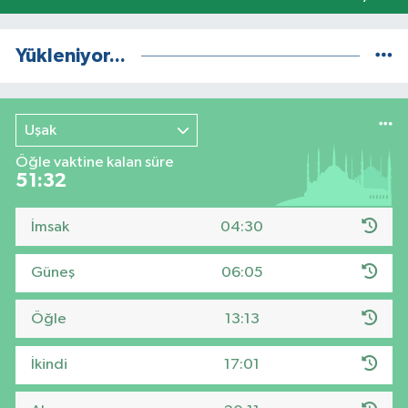
Yükleniyor...
Uşak
Öğle vaktine kalan süre
51:31
İmsak
04:30
Güneş
06:05
Öğle
13:13
İkindi
17:01