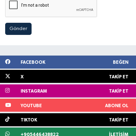
Gönder
FACEBOOK
BEĞEN
X
TAKIP ET
INSTAGRAM
TAKIP ET
YOUTUBE
ABONE OL
TIKTOK
TAKIP ET
+905446438822
İLETIŞIM