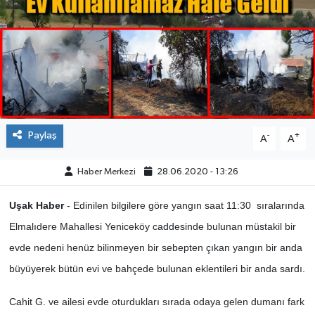
ÇEVRE
DÜNYA
HABERDE İNSAN
BİLİM VE TEKNOLOJİ
Paylaş
-
+
A
A
KAMPANYALAR
Haber Merkezi
28.06.2020 - 13:26
KÜLTÜR-SANAT
Uşak Haber
- Edinilen bilgilere göre yangın saat 11:30 sıralarında
Elmalıdere Mahallesi Yeniceköy caddesinde bulunan müstakil bir
Magazin
evde nedeni henüz bilinmeyen bir sebepten çıkan yangın bir anda
büyüyerek bütün evi ve bahçede bulunan eklentileri bir anda sardı.
ÖZEL HABER
Cahit G. ve ailesi evde oturdukları sırada odaya gelen dumanı fark
POLİTİKA