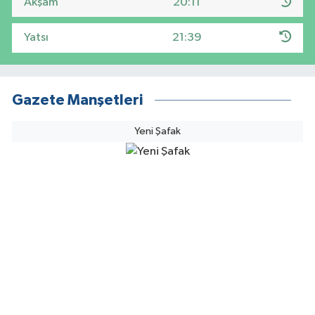
Akşam
20:11
Yatsı
21:39
Gazete Manşetleri
Yeni Şafak