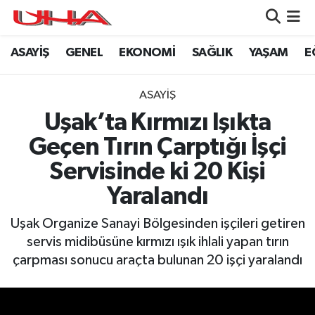
ASAYİŞ
GENEL
EKONOMİ
SAĞLIK
YAŞAM
E
ASAYİŞ
Nöbetçi Eczaneler
GÜNDEM
Hava Durumu
ASAYİŞ
Uşak’ta Kırmızı Işıkta
GENEL
Namaz Vakitleri
Geçen Tırın Çarptığı İşçi
YAŞAM
Trafik Durumu
Servisinde ki 20 Kişi
Yaralandı
SAĞLIK
Puan Durumu ve Fikstür
Uşak Organize Sanayi Bölgesinden işçileri getiren
LEZETLERİMİZ
Tüm Manşetler
servis midibüsüne kırmızı ışık ihlali yapan tırın
çarpması sonucu araçta bulunan 20 işçi yaralandı
EKONOMİ
Son Dakika Haberleri
EĞİTİM
Haber Arşivi