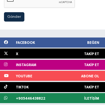
Gönder
FACEBOOK
BEĞEN
X
TAKIP ET
INSTAGRAM
TAKIP ET
YOUTUBE
ABONE OL
TIKTOK
TAKIP ET
+905446438822
İLETIŞIM