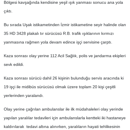
Bölgesi kavşağında kendisine yeşil ışık yanması sonucu ana yola
çıktı.
SİYASET
Bu sırada Uşak istikametinden İzmir istikametine seyir halinde olan
SPOR
35 HD 3428 plakalı tır sürücüsü R.B. trafik ışıklarının kırmızı
yanmasına rağmen yola devam edince işçi servisine çarptı.
TEKNOLOJİ
Kaza sonrası olay yerine 112 Acil Sağlık, polis ve jandarma ekipleri
VEFATLAR
sevk edildi.
Yerel
Kaza sonrası sürücü dahil 26 kişinin bulunduğu servis aracında ki
19 işçi ile midibüs sürücüsü olmak üzere toplam 20 kişi çeşitli
yerlerinden yaralandı.
Olay yerine çağrılan ambulanslar ile ilk müdahaleleri olay yerinde
yapılan yaralılar tedavileri için ambulanslarla kentteki iki hastaneye
kaldırılarak tedavi altına alınırken, yaralıların hayati tehlikesinin