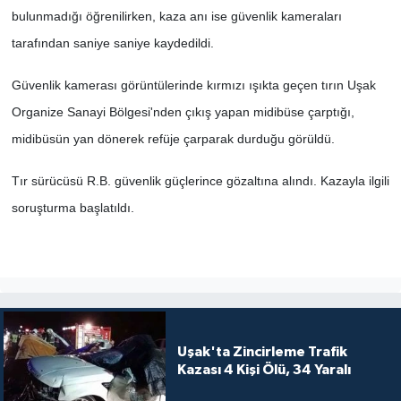
bulunmadığı öğrenilirken, kaza anı ise güvenlik kameraları
tarafından saniye saniye kaydedildi.
Güvenlik kamerası görüntülerinde kırmızı ışıkta geçen tırın Uşak
Organize Sanayi Bölgesi'nden çıkış yapan midibüse çarptığı,
midibüsün yan dönerek refüje çarparak durduğu görüldü.
Tır sürücüsü R.B. güvenlik güçlerince gözaltına alındı. Kazayla ilgili
soruşturma başlatıldı.
Uşak'ta Zincirleme Trafik
Kazası 4 Kişi Ölü, 34 Yaralı