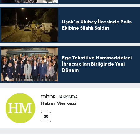
Uşak'ın Ulubey İlçesinde Polis
Ekibine Silahlı Saldırı
Ege Tekstil ve Hammaddeleri
İhracatçıları Birliğinde Yeni
Dönem
EDITÖR HAKKINDA
Haber Merkezi