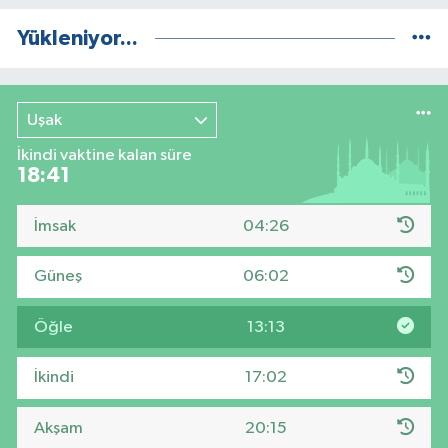
Yükleniyor...
Uşak
İkindi vaktine kalan süre
18:40
İmsak
04:26
Güneş
06:02
Öğle
13:13
İkindi
17:02
Akşam
20:15