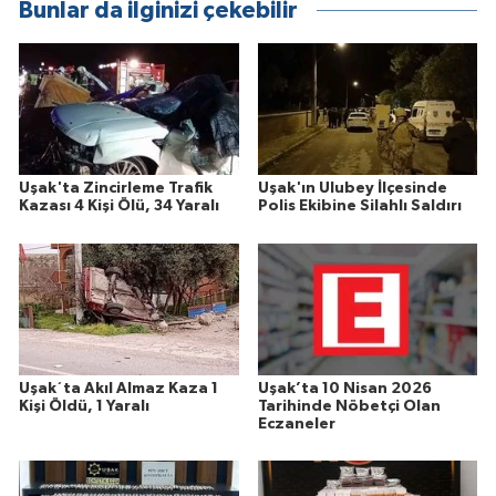
Bunlar da ilginizi çekebilir
Uşak'ta Zincirleme Trafik
Uşak'ın Ulubey İlçesinde
Kazası 4 Kişi Ölü, 34 Yaralı
Polis Ekibine Silahlı Saldırı
Uşak´ta Akıl Almaz Kaza 1
Uşak’ta 10 Nisan 2026
Kişi Öldü, 1 Yaralı
Tarihinde Nöbetçi Olan
Eczaneler