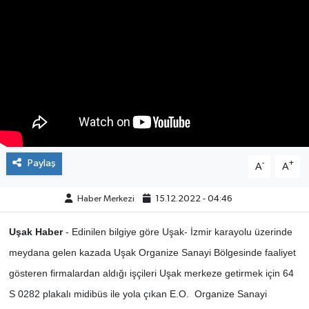
ÇEVRE
DÜNYA
HABERDE İNSAN
BİLİM VE TEKNOLOJİ
Paylaş
KAMPANYALAR
-
+
A
A
KÜLTÜR-SANAT
Haber Merkezi
15.12.2022 - 04:46
Uşak Haber
- Edinilen bilgiye göre Uşak- İzmir karayolu üzerinde
Magazin
meydana gelen kazada Uşak Organize Sanayi Bölgesinde faaliyet
ÖZEL HABER
gösteren firmalardan aldığı işçileri Uşak merkeze getirmek için 64
S 0282 plakalı midibüs ile yola çıkan E.O. Organize Sanayi
POLİTİKA