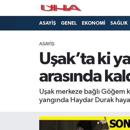
ASAYİŞ
Nöbetçi Eczaneler
ASAYİŞ
GENEL
EKONOMİ
SAĞLIK
GÜNDEM
Hava Durumu
ASAYİŞ
GENEL
Namaz Vakitleri
Uşak’ta ki ya
YAŞAM
Trafik Durumu
arasında kald
SAĞLIK
Puan Durumu ve Fikstür
Uşak merkeze bağlı Göğem kö
LEZETLERİMİZ
Tüm Manşetler
yangında Haydar Durak hayatı
EKONOMİ
Son Dakika Haberleri
EĞİTİM
Haber Arşivi