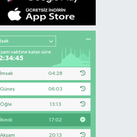
Uşak
şam vaktine kalan süre
2:34:44
İmsak
04:28
Güneş
06:03
Öğle
13:13
İkindi
17:02
Akşam
20:13