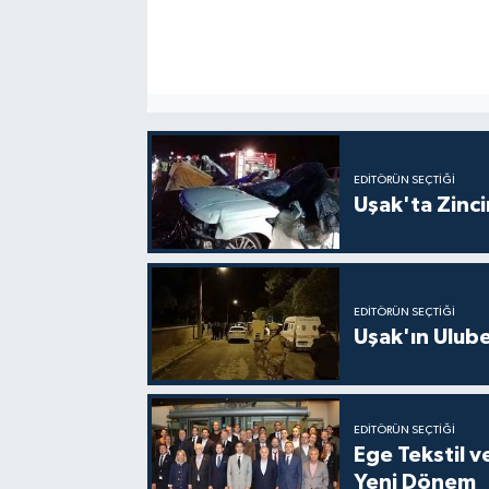
EDITÖRÜN SEÇTIĞI
Uşak'ta Zincir
EDITÖRÜN SEÇTIĞI
Uşak'ın Ulubey
EDITÖRÜN SEÇTIĞI
Ege Tekstil v
Yeni Dönem