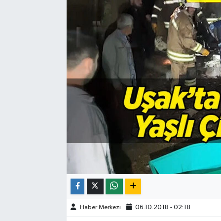
ÇEVRE
DÜNYA
HABERDE İNSAN
BİLİM VE TEKNOLOJİ
KAMPANYALAR
KÜLTÜR-SANAT
Magazin
ÖZEL HABER
Haber Merkezi
06.10.2018 - 02:18
POLİTİKA