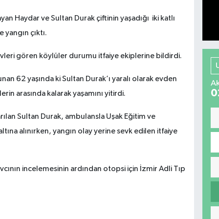
n Haydar ve Sultan Durak çiftinin yaşadığı iki katlı
 yangın çıktı.
leri gören köylüler durumu itfaiye ekiplerine bildirdi.
an 62 yaşında ki Sultan Durak’ı yaralı olarak evden
Ak
0
erin arasında kalarak yaşamını yitirdi.
arılan Sultan Durak, ambulansla Uşak Eğitim ve
tına alınırken, yangın olay yerine sevk edilen itfaiye
.
vcının incelemesinin ardından otopsi için İzmir Adli Tıp