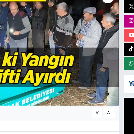
Y
-
+
A
A