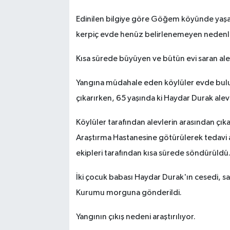
Edinilen bilgiye göre Göğem köyünde yaşaya
SİYASET
kerpiç evde henüz belirlenemeyen nedenle
SPOR
Kısa sürede büyüyen ve bütün evi saran alev
TEKNOLOJİ
Yangına müdahale eden köylüler evde bulun
çıkarırken, 65 yaşında ki Haydar Durak alevl
VEFATLAR
Köylüler tarafından alevlerin arasından çık
Yerel
Araştırma Hastanesine götürülerek tedavi al
ekipleri tarafından kısa sürede söndürüldü
İki çocuk babası Haydar Durak'ın cesedi, sa
Kurumu morguna gönderildi.
Yangının çıkış nedeni araştırılıyor.