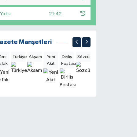
Yatsı
21:42
azete Manşetleri
Yeni
Türkiye
Akşam
Yeni
Diriliş
Sözcü
Sabah
Milliyet
Hürri
afak
Akit
Postası