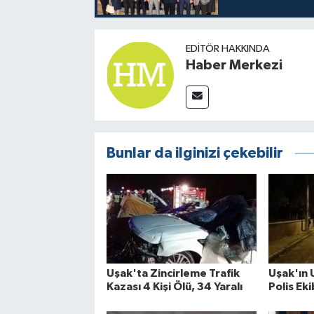
EDITÖR HAKKINDA
Haber Merkezi
Bunlar da ilginizi çekebilir
Uşak'ta Zincirleme Trafik
Uşak'ın 
Kazası 4 Kişi Ölü, 34 Yaralı
Polis Eki