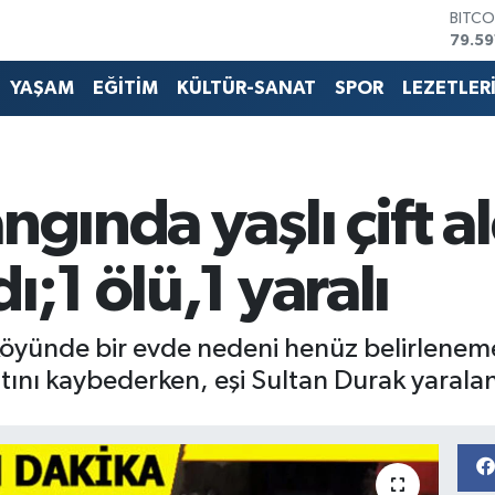
BITCO
79.59
DOLA
45,4
YAŞAM
EĞİTİM
KÜLTÜR-SANAT
SPOR
LEZETLER
EURO
53,3
STERL
61,6
G.ALT
ngında yaşlı çift a
6862
BİST1
14.59
ı;1 ölü,1 yaralı
yünde bir evde nedeni henüz belirleneme
nı kaybederken, eşi Sultan Durak yaralan