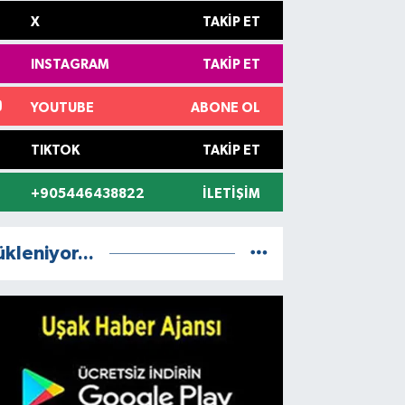
X
TAKIP ET
INSTAGRAM
TAKIP ET
YOUTUBE
ABONE OL
TIKTOK
TAKIP ET
+905446438822
İLETIŞIM
ükleniyor...