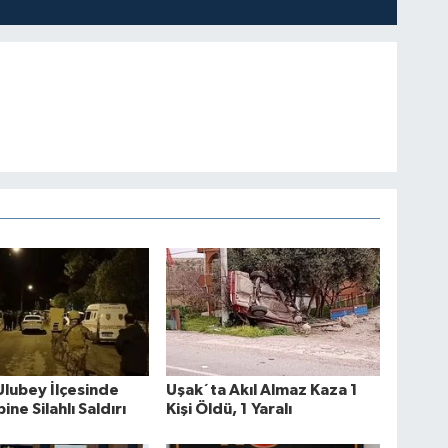
Ulubey İlçesinde
Uşak´ta Akıl Almaz Kaza 1
bine Silahlı Saldırı
Kişi Öldü, 1 Yaralı