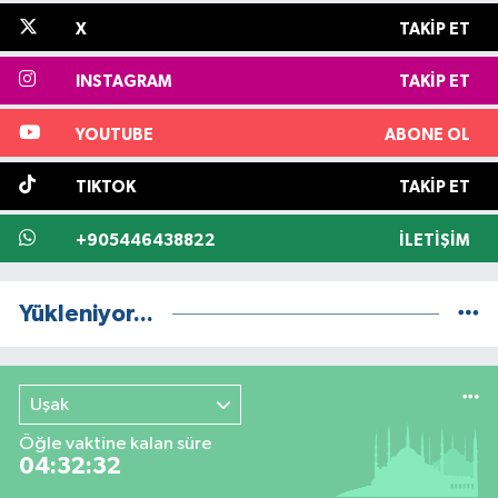
X
TAKIP ET
INSTAGRAM
TAKIP ET
YOUTUBE
ABONE OL
TIKTOK
TAKIP ET
+905446438822
İLETIŞIM
Yükleniyor...
Uşak
Öğle vaktine kalan süre
04:32:31