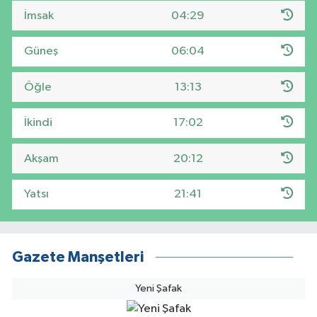
İmsak
04:29
Güneş
06:04
Öğle
13:13
İkindi
17:02
Akşam
20:12
Yatsı
21:41
Gazete Manşetleri
Yeni Şafak