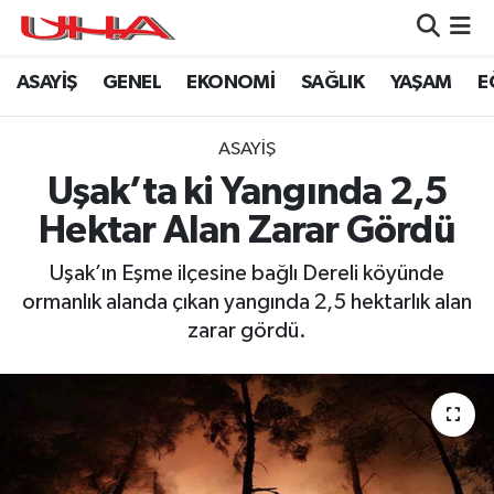
ASAYİŞ
GENEL
EKONOMİ
SAĞLIK
YAŞAM
E
ASAYİŞ
Nöbetçi Eczaneler
GÜNDEM
Hava Durumu
ASAYİŞ
Uşak’ta ki Yangında 2,5
GENEL
Namaz Vakitleri
Hektar Alan Zarar Gördü
YAŞAM
Trafik Durumu
Uşak’ın Eşme ilçesine bağlı Dereli köyünde
ormanlık alanda çıkan yangında 2,5 hektarlık alan
SAĞLIK
Puan Durumu ve Fikstür
zarar gördü.
LEZETLERİMİZ
Tüm Manşetler
EKONOMİ
Son Dakika Haberleri
EĞİTİM
Haber Arşivi