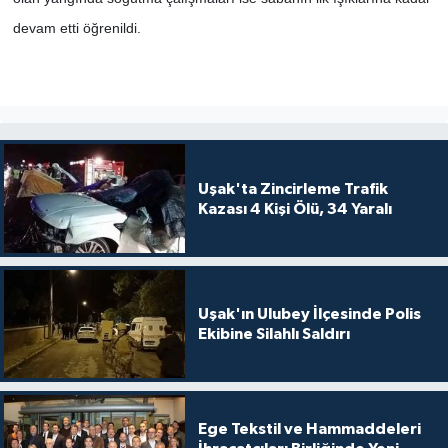
devam etti öğrenildi.
SİYASET
SPOR
TEKNOLOJİ
Uşak'ta Zincirleme Trafik
VEFATLAR
Kazası 4 Kişi Ölü, 34 Yaralı
Yerel
Uşak'ın Ulubey İlçesinde Polis
Ekibine Silahlı Saldırı
Ege Tekstil ve Hammaddeleri