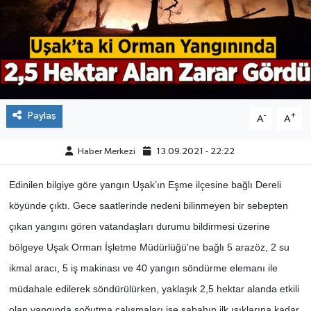
ÇEVRE
DÜNYA
HABERDE İNSAN
Paylaş
-
+
A
A
BİLİM VE TEKNOLOJİ
Haber Merkezi
13.09.2021 - 22:22
KAMPANYALAR
Edinilen bilgiye göre yangın Uşak’ın Eşme ilçesine bağlı Dereli
KÜLTÜR-SANAT
köyünde çıktı. Gece saatlerinde nedeni bilinmeyen bir sebepten
çıkan yangını gören vatandaşları durumu bildirmesi üzerine
Magazin
bölgeye Uşak Orman İşletme Müdürlüğü'ne bağlı 5 arazöz, 2 su
ikmal aracı, 5 iş makinası ve 40 yangın söndürme elemanı ile
ÖZEL HABER
müdahale edilerek söndürülürken, yaklaşık 2,5 hektar alanda etkili
POLİTİKA
olan yangında soğutma çalışmaları ise sabahın ilk ışıklarına kadar