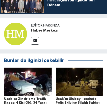
İhracatçıları Birliğinde Yeni
Dönem
EDITÖR HAKKINDA
Haber Merkezi
Bunlar da ilginizi çekebilir
Uşak'ta Zincirleme Trafik
Uşak'ın Ulubey İlçesinde
Kazası 4 Kişi Ölü, 34 Yaralı
Polis Ekibine Silahlı Saldırı