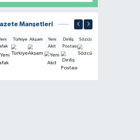
azete Manşetleri
Yeni
Türkiye
Akşam
Yeni
Diriliş
Sözcü
Sabah
Milliyet
Hürri
afak
Akit
Postası