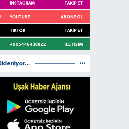
INSTAGRAM
TAKIP ET
YOUTUBE
ABONE OL
TIKTOK
TAKIP ET
+905446438822
İLETIŞIM
ükleniyor...