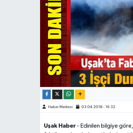
ÇEVRE
DÜNYA
HABERDE İNSAN
BİLİM VE TEKNOLOJİ
KAMPANYALAR
KÜLTÜR-SANAT
Magazin
Haber Merkezi
03.04.2018 - 16:32
ÖZEL HABER
Uşak Haber
- Edinilen bilgiye göre
POLİTİKA