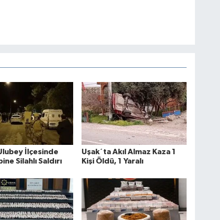
Ulubey İlçesinde
Uşak´ta Akıl Almaz Kaza 1
bine Silahlı Saldırı
Kişi Öldü, 1 Yaralı