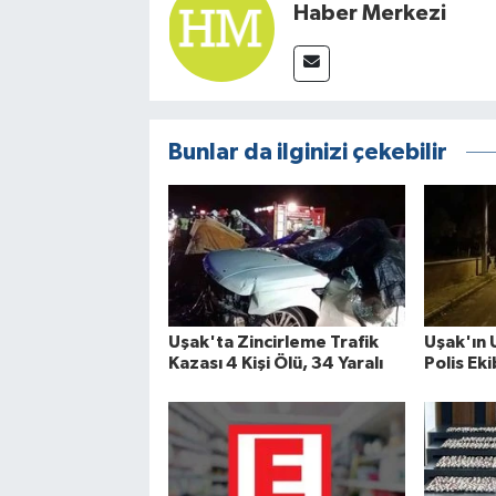
Haber Merkezi
Bunlar da ilginizi çekebilir
Uşak'ta Zincirleme Trafik
Uşak'ın 
Kazası 4 Kişi Ölü, 34 Yaralı
Polis Eki