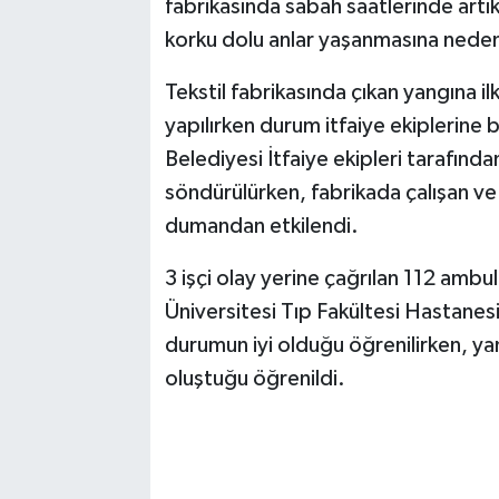
fabrikasında sabah saatlerinde artı
korku dolu anlar yaşanmasına neden
SİYASET
Tekstil fabrikasında çıkan yangına il
SPOR
yapılırken durum itfaiye ekiplerine b
Belediyesi İtfaiye ekipleri tarafınd
TEKNOLOJİ
söndürülürken, fabrikada çalışan ve
VEFATLAR
dumandan etkilendi.
3 işçi olay yerine çağrılan 112 ambul
Yerel
Üniversitesi Tıp Fakültesi Hastanesi
durumun iyi olduğu öğrenilirken, ya
oluştuğu öğrenildi.