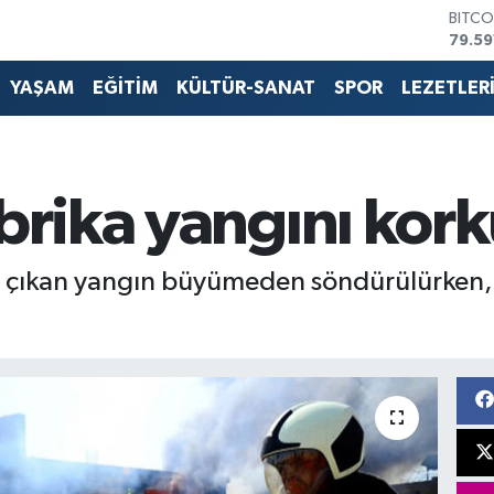
BITCO
79.59
DOLA
45,4
YAŞAM
EĞİTİM
KÜLTÜR-SANAT
SPOR
LEZETLER
EURO
53,3
STERL
61,6
G.ALT
abrika yangını kor
6862
BİST1
14.59
nda çıkan yangın büyümeden söndürülürken