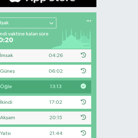
Uşak
indi vaktine kalan süre
0:19
İmsak
04:26
Güneş
06:02
Öğle
13:13
İkindi
17:02
Akşam
20:15
Yatsı
21:44