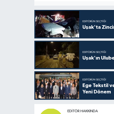
EDITÖRÜN SEÇTIĞI
Uşak'ta Zincir
EDITÖRÜN SEÇTIĞI
Uşak'ın Ulubey
EDITÖRÜN SEÇTIĞI
Ege Tekstil v
Yeni Dönem
EDITÖR HAKKINDA