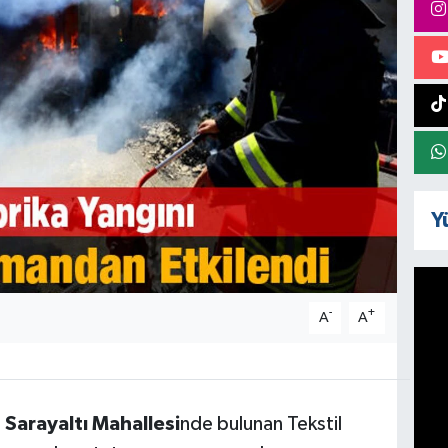
Y
-
+
A
A
,
Sarayaltı Mahallesi
nde bulunan Tekstil