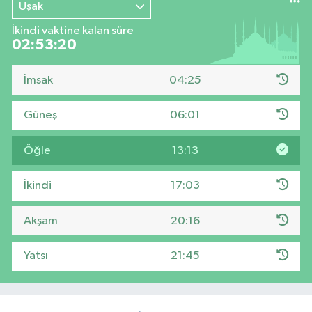
Uşak
İkindi vaktine kalan süre
02:53:19
İmsak
04:25
Güneş
06:01
Öğle
13:13
İkindi
17:03
Akşam
20:16
Yatsı
21:45