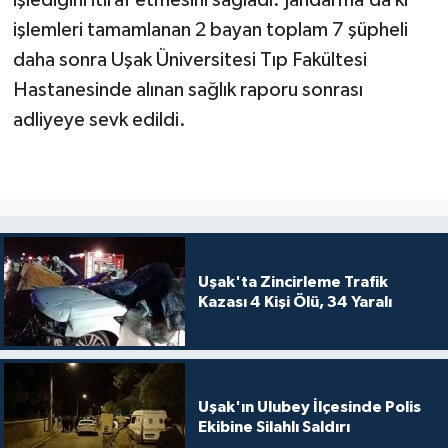
işlediğini itiraf etmesini sağladı. Jandarma’da ki
işlemleri tamamlanan 2 bayan toplam 7 şüpheli
daha sonra Uşak Üniversitesi Tıp Fakültesi
Hastanesinde alınan sağlık raporu sonrası
adliyeye sevk edildi.
Uşak'ta Zincirleme Trafik
Kazası 4 Kişi Ölü, 34 Yaralı
Uşak'ın Ulubey İlçesinde Polis
Ekibine Silahlı Saldırı