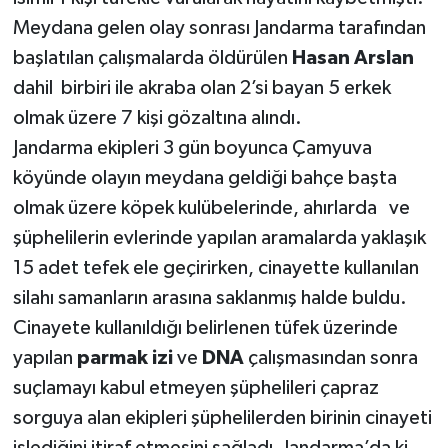
Meydana gelen olay sonrası Jandarma tarafından
SİYASET
başlatılan çalışmalarda öldürülen
Hasan Arslan
dahil birbiri ile akraba olan 2’si bayan 5 erkek
SPOR
olmak üzere 7 kişi gözaltına alındı.
Jandarma ekipleri 3 gün boyunca Çamyuva
TEKNOLOJİ
köyünde olayın meydana geldiği bahçe başta
VEFATLAR
olmak üzere köpek kulübelerinde, ahırlarda ve
şüphelilerin evlerinde yapılan aramalarda yaklaşık
Yerel
15 adet tefek ele geçirirken, cinayette kullanılan
silahı samanların arasına saklanmış halde buldu.
Cinayete kullanıldığı belirlenen tüfek üzerinde
yapılan
parmak izi
ve
DNA
çalışmasından sonra
suçlamayı kabul etmeyen şüphelileri çapraz
sorguya alan ekipleri şüphelilerden birinin cinayeti