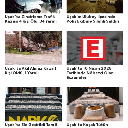
Uşak'ta Zincirleme Trafik
Uşak'ın Ulubey İlçesinde
Kazası 4 Kişi Ölü, 34 Yaralı
Polis Ekibine Silahlı Saldırı
Uşak´ta Akıl Almaz Kaza 1
Uşak’ta 10 Nisan 2026
Kişi Öldü, 1 Yaralı
Tarihinde Nöbetçi Olan
Eczaneler
Uşak’ta Ele Geçirildi Tam 5
Uşak’ta Kaçak Tütün