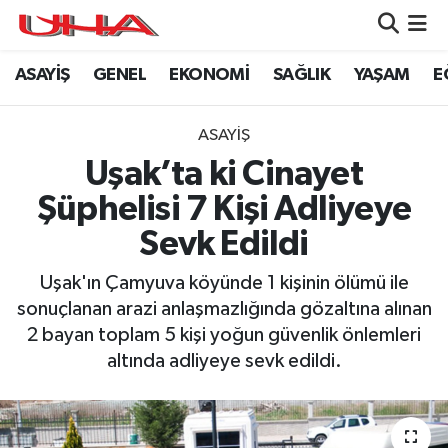
ASAYİŞ
GENEL
EKONOMİ
SAĞLIK
YAŞAM
E
ASAYİŞ
Nöbetçi Eczaneler
GÜNDEM
Hava Durumu
ASAYİŞ
Uşak’ta ki Cinayet
GENEL
Namaz Vakitleri
Şüphelisi 7 Kişi Adliyeye
YAŞAM
Trafik Durumu
Sevk Edildi
SAĞLIK
Puan Durumu ve Fikstür
Uşak'ın Çamyuva köyünde 1 kişinin ölümü ile
sonuçlanan arazi anlaşmazlığında gözaltına alınan
LEZETLERİMİZ
Tüm Manşetler
2 bayan toplam 5 kişi yoğun güvenlik önlemleri
altında adliyeye sevk edildi.
EKONOMİ
Son Dakika Haberleri
EĞİTİM
Haber Arşivi