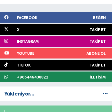
FACEBOOK
BEĞEN
X
TAKIP ET
INSTAGRAM
TAKIP ET
YOUTUBE
ABONE OL
TIKTOK
TAKIP ET
+905446438822
İLETIŞIM
Yükleniyor...