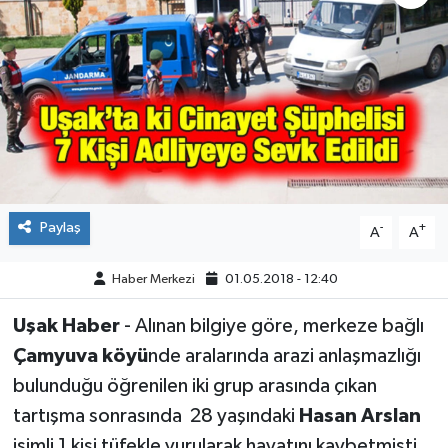
ÇEVRE
DÜNYA
HABERDE İNSAN
BİLİM VE TEKNOLOJİ
Paylaş
-
+
A
A
KAMPANYALAR
Haber Merkezi
01.05.2018 - 12:40
KÜLTÜR-SANAT
Uşak Haber
- Alınan bilgiye göre, merkeze bağlı
Magazin
Çamyuva köyü
nde aralarında arazi anlaşmazlığı
bulunduğu öğrenilen iki grup arasında çıkan
ÖZEL HABER
tartışma sonrasında 28 yaşındaki
Hasan Arslan
POLİTİKA
isimli 1 kişi tüfekle vurularak hayatını kaybetmişti.