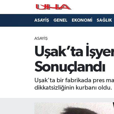
ASAYİŞ
Nöbetçi Eczaneler
ASAYİŞ
GENEL
EKONOMİ
SAĞLIK
GÜNDEM
Hava Durumu
ASAYİŞ
GENEL
Namaz Vakitleri
Uşak’ta İşye
YAŞAM
Trafik Durumu
Sonuçlandı
SAĞLIK
Puan Durumu ve Fikstür
Uşak’ta bir fabrikada pres mak
LEZETLERİMİZ
Tüm Manşetler
dikkatsizliğinin kurbanı oldu.
EKONOMİ
Son Dakika Haberleri
EĞİTİM
Haber Arşivi