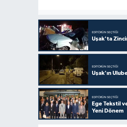
EDITÖRÜN SEÇTIĞI
Uşak'ta Zincir
EDITÖRÜN SEÇTIĞI
Uşak'ın Ulubey
EDITÖRÜN SEÇTIĞI
Ege Tekstil v
Yeni Dönem