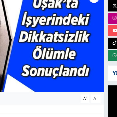
Y
-
+
A
A