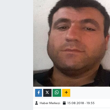
ÇEVRE
DÜNYA
HABERDE İNSAN
BİLİM VE TEKNOLOJİ
KAMPANYALAR
KÜLTÜR-SANAT
Magazin
ÖZEL HABER
Haber Merkezi
15.08.2018 - 19:55
POLİTİKA