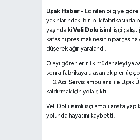
Uşak Haber
- Edinilen bilgiye gör
SİYASET
yakınlarındaki bir iplik fabrikasınd
yaşında ki
Veli Dolu
isimli işçi çalış
SPOR
kafasını pres makinesinin parçasına
TEKNOLOJİ
düşerek ağır yaralandı.
VEFATLAR
Olayı görenlerin ilk müdahaleyi yap
sonra fabrikaya ulaşan ekipler üç 
Yerel
112 Acil Servis ambulansı ile Uşak Ü
kaldırmak için yola çıktı.
Veli Dolu isimli işçi ambulansta ya
yolunda hayatını kaybetti.