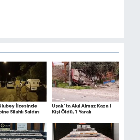
Ulubey İlçesinde
Uşak´ta Akıl Almaz Kaza 1
bine Silahlı Saldırı
Kişi Öldü, 1 Yaralı