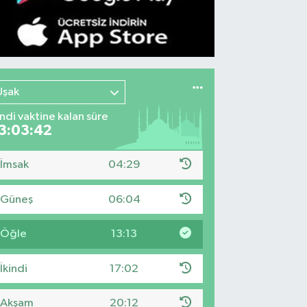
Uşak
indi vaktine kalan süre
3:03:41
İmsak
04:29
Güneş
06:04
Öğle
13:13
İkindi
17:02
Akşam
20:12