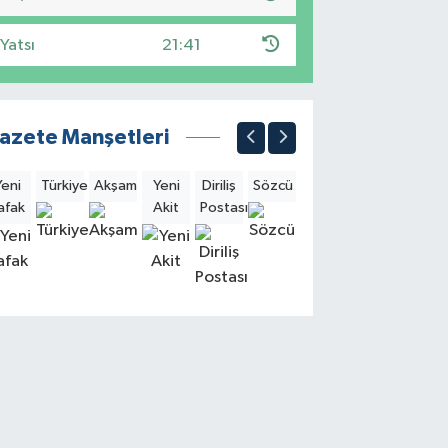
Yatsı
21:41
azete Manşetleri
Yeni
Türkiye
Akşam
Yeni
Diriliş
Sözcü
Sabah
Milliyet
Hürri
afak
Akit
Postası