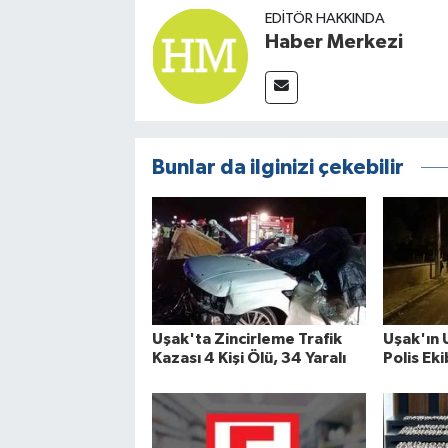
EDITÖR HAKKINDA
Haber Merkezi
Bunlar da ilginizi çekebilir
Uşak'ta Zincirleme Trafik
Uşak'ın 
Kazası 4 Kişi Ölü, 34 Yaralı
Polis Eki