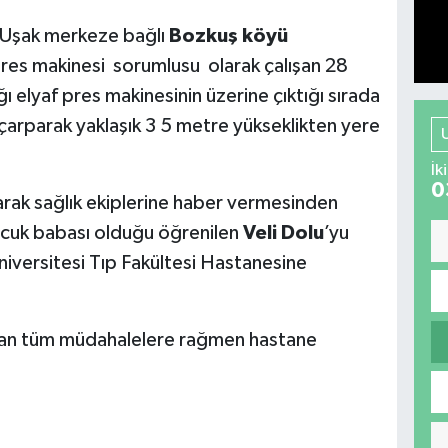
e Uşak merkeze bağlı
Bozkuş köyü
a pres makinesi sorumlusu olarak çalışan 28
tığı elyaf pres makinesinin üzerine çıktığı sırada
 çarparak yaklaşık 3 5 metre yükseklikten yere
İk
0
arak sağlık ekiplerine haber vermesinden
çocuk babası olduğu öğrenilen
Veli Dolu
’yu
niversitesi Tıp Fakültesi Hastanesine
pılan tüm müdahalelere rağmen hastane