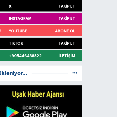
X
TAKIP ET
INSTAGRAM
TAKIP ET
YOUTUBE
ABONE OL
TIKTOK
TAKIP ET
+905446438822
İLETIŞIM
ükleniyor...