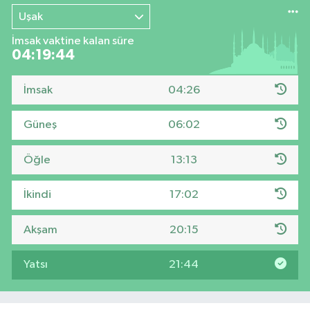
Uşak
İmsak vaktine kalan süre
04:19:43
İmsak
04:26
Güneş
06:02
Öğle
13:13
İkindi
17:02
Akşam
20:15
Yatsı
21:44