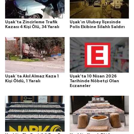
Uşak'ta Zincirleme Trafik
Uşak'ın Ulubey İlçesinde
Kazası 4 Kişi Ölü, 34 Yaralı
Polis Ekibine Silahlı Saldırı
Uşak´ta Akıl Almaz Kaza 1
Uşak’ta 10 Nisan 2026
Kişi Öldü, 1 Yaralı
Tarihinde Nöbetçi Olan
Eczaneler