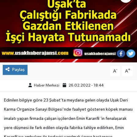
ÇEVRE
DÜNYA
HABERDE İNSAN
BİLİM VE TEKNOLOJİ
Paylaş
-
+
A
A
KAMPANYALAR
Haber Merkezi
26.02.2022 - 18:44
KÜLTÜR-SANAT
Edinilen bilgiye göre 23 Şubat’ta meydana gelen olayda Uşak Deri
Magazin
Karma Organize Sanayi Bölgesi'nde faaliyet gösteren köpek maması
imalatı yapan firmada çalışan işçilerden Emin Karanfil ‘in fenalaşarak
ÖZEL HABER
yere düşmesi ile fark edilen olayda fabrika tahliye edilirken, Emin
POLİTİKA