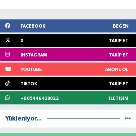
FACEBOOK
BEĞEN
X
TAKIP ET
INSTAGRAM
TAKIP ET
YOUTUBE
ABONE OL
TIKTOK
TAKIP ET
+905446438822
İLETIŞIM
Yükleniyor...