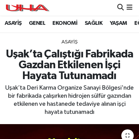
ASAYİŞ
GENEL
EKONOMİ
SAĞLIK
YAŞAM
E
ASAYİŞ
Nöbetçi Eczaneler
GÜNDEM
Hava Durumu
ASAYİŞ
Uşak’ta Çalıştığı Fabrikada
GENEL
Namaz Vakitleri
Gazdan Etkilenen İşçi
YAŞAM
Trafik Durumu
Hayata Tutunamadı
SAĞLIK
Puan Durumu ve Fikstür
Uşak’ta Deri Karma Organize Sanayi Bölgesi'nde
bir fabrikada çalışırken hidrojen sülfür gazından
LEZETLERİMİZ
Tüm Manşetler
etkilenen ve hastanede tedaviye alınan işçi
hayata tutunamadı
EKONOMİ
Son Dakika Haberleri
EĞİTİM
Haber Arşivi