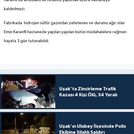
Karanfil ise ambulans ile tedavisi yapılmak üzere hastaneye
kaldırılmıştı.
SİYASET
Fabrikada hidrojen sülfür gazından zehirlenen ve durumu ağır olan
SPOR
Emin Karanfil hastanede yapılan yapılan bütün müdahalelere rağmen
hayata 3.gün tutunabildi.
TEKNOLOJİ
VEFATLAR
Yerel
Uşak'ta Zincirleme Trafik
Kazası 4 Kişi Ölü, 34 Yaralı
Uşak'ın Ulubey İlçesinde Polis
Ekibine Silahlı Saldırı