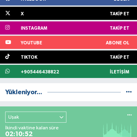
X
TAKIP ET
INSTAGRAM
TAKIP ET
YOUTUBE
ABONE OL
TIKTOK
TAKIP ET
+905446438822
İLETIŞIM
Yükleniyor...
Uşak
İkindi vaktine kalan süre
02:10:51