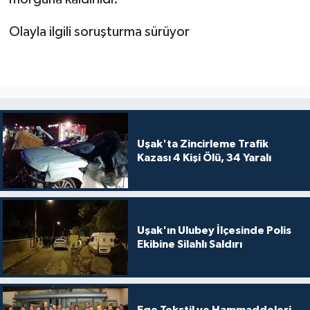
Olayla ilgili soruşturma sürüyor
Uşak'ta Zincirleme Trafik
Kazası 4 Kişi Ölü, 34 Yaralı
Uşak'ın Ulubey İlçesinde Polis
Ekibine Silahlı Saldırı