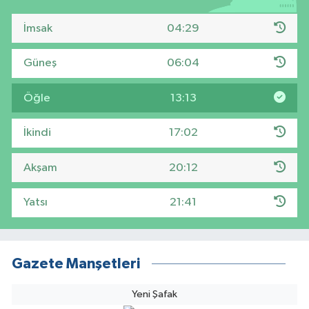
İmsak
04:29
Güneş
06:04
Öğle
13:13
İkindi
17:02
Akşam
20:12
Yatsı
21:41
Gazete Manşetleri
Yeni Şafak