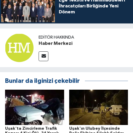
Ege Tekstil ve Hammaddeleri
İhracatçıları Birliğinde Yeni
Dönem
EDITÖR HAKKINDA
Haber Merkezi
Bunlar da ilginizi çekebilir
Uşak'ta Zincirleme Trafik
Uşak'ın Ulubey İlçesinde