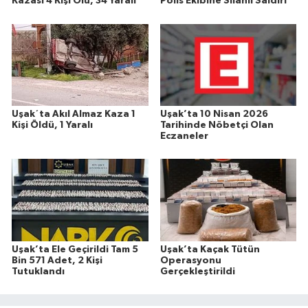
Kazası 4 Kişi Ölü, 34 Yaralı
Polis Ekibine Silahlı Saldırı
Uşak´ta Akıl Almaz Kaza 1
Uşak’ta 10 Nisan 2026
Kişi Öldü, 1 Yaralı
Tarihinde Nöbetçi Olan
Eczaneler
Uşak’ta Ele Geçirildi Tam 5
Uşak’ta Kaçak Tütün
Bin 571 Adet, 2 Kişi
Operasyonu
Tutuklandı
Gerçekleştirildi