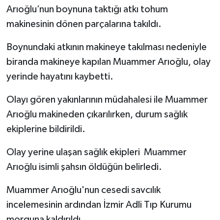
Arıoğlu’nun boynuna taktığı atkı tohum
SİYASET
makinesinin dönen parçalarına takıldı.
Boynundaki atkının makineye takılması nedeniyle
SPOR
biranda makineye kapılan Muammer Arıoğlu, olay
TEKNOLOJİ
yerinde hayatını kaybetti.
VEFATLAR
Olayı gören yakınlarının müdahalesi ile Muammer
Arıoğlu makineden çıkarılırken, durum sağlık
Yerel
ekiplerine bildirildi.
Olay yerine ulaşan sağlık ekipleri Muammer
Arıoğlu isimli şahsın öldüğün belirledi.
Muammer Arıoğlu'nun cesedi savcılık
incelemesinin ardından İzmir Adli Tıp Kurumu
morguna kaldırıldı.