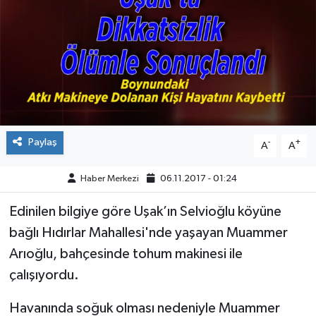
ÇEVRE
DÜNYA
HABERDE İNSAN
BİLİM VE TEKNOLOJİ
Paylaş
-
+
A
A
KAMPANYALAR
Haber Merkezi
06.11.2017 - 01:24
KÜLTÜR-SANAT
Edinilen bilgiye göre Uşak’ın Selvioğlu köyüne
bağlı Hıdırlar Mahallesi'nde yaşayan Muammer
Magazin
Arıoğlu, bahçesinde tohum makinesi ile
çalışıyordu.
ÖZEL HABER
Havanında soğuk olması nedeniyle Muammer
POLİTİKA