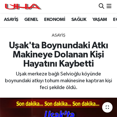
ASAYİŞ
GENEL
EKONOMİ
SAĞLIK
YAŞAM
E
ASAYİŞ
Nöbetçi Eczaneler
GÜNDEM
Hava Durumu
ASAYİŞ
Uşak'ta Boynundaki Atkı
GENEL
Namaz Vakitleri
Makineye Dolanan Kişi
YAŞAM
Trafik Durumu
Hayatını Kaybetti
SAĞLIK
Puan Durumu ve Fikstür
Uşak merkeze bağlı Selvioğlu köyünde
boynundaki atkıyı tohum makinesine kaptıran kişi
LEZETLERİMİZ
Tüm Manşetler
feci şekilde öldü.
EKONOMİ
Son Dakika Haberleri
EĞİTİM
Haber Arşivi