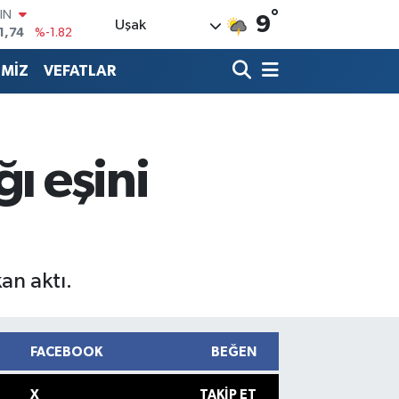
°
IN
9
Uşak
1,74
%-1.82
R
3620
%0.02
İMİZ
VEFATLAR
8690
%0.19
İN
0380
%0.18
IN
ı eşini
,09000
%0.19
00
8,00
%0
an aktı.
FACEBOOK
BEĞEN
X
TAKIP ET