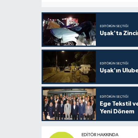
EDITÖRÜN SEÇTIĞI
Uşak'ta Zincir
EDITÖRÜN SEÇTIĞI
Uşak'ın Ulubey
EDITÖRÜN SEÇTIĞI
Ege Tekstil v
Yeni Dönem
EDITÖR HAKKINDA