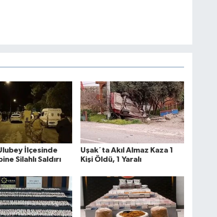
Ulubey İlçesinde
Uşak´ta Akıl Almaz Kaza 1
bine Silahlı Saldırı
Kişi Öldü, 1 Yaralı