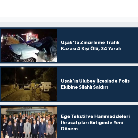
Uşak'ta Zincirleme Trafik
Kazası 4 Kişi Ölü, 34 Yaralı
Uşak'ın Ulubey İlçesinde Polis
Ekibine Silahlı Saldırı
Ege Tekstil ve Hammaddeleri
İhracatçıları Birliğinde Yeni
Dönem