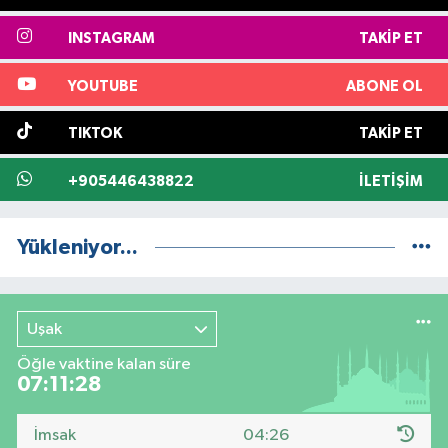
INSTAGRAM
TAKIP ET
YOUTUBE
ABONE OL
TIKTOK
TAKIP ET
+905446438822
İLETIŞIM
Yükleniyor...
Uşak
Öğle vaktine kalan süre
07:11:28
İmsak
04:26