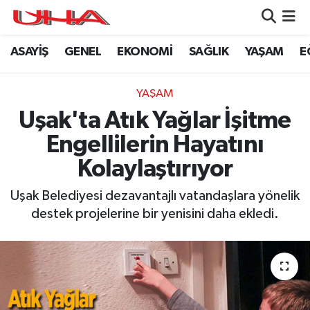
ASAYİŞ
GENEL
EKONOMİ
SAĞLIK
YAŞAM
E
ASAYİŞ
Nöbetçi Eczaneler
GÜNDEM
Hava Durumu
YAŞAM
Uşak'ta Atık Yağlar İşitme
GENEL
Namaz Vakitleri
Engellilerin Hayatını
YAŞAM
Trafik Durumu
Kolaylaştırıyor
SAĞLIK
Puan Durumu ve Fikstür
Uşak Belediyesi dezavantajlı vatandaşlara yönelik
destek projelerine bir yenisini daha ekledi.
LEZETLERİMİZ
Tüm Manşetler
EKONOMİ
Son Dakika Haberleri
EĞİTİM
Haber Arşivi