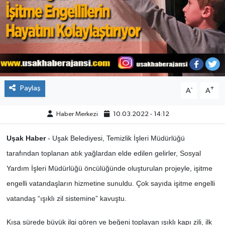
ÇEVRE
DÜNYA
HABERDE İNSAN
Paylaş
-
+
A
A
BİLİM VE TEKNOLOJİ
Haber Merkezi
10.03.2022 - 14:12
KAMPANYALAR
Uşak Haber
- Uşak Belediyesi, Temizlik İşleri Müdürlüğü
KÜLTÜR-SANAT
tarafından toplanan atık yağlardan elde edilen gelirler, Sosyal
Yardım İşleri Müdürlüğü öncülüğünde oluşturulan projeyle, işitme
Magazin
engelli vatandaşların hizmetine sunuldu. Çok sayıda işitme engelli
ÖZEL HABER
vatandaş “ışıklı zil sistemine” kavuştu.
Kısa sürede büyük ilgi gören ve beğeni toplayan ışıklı kapı zili, ilk
POLİTİKA