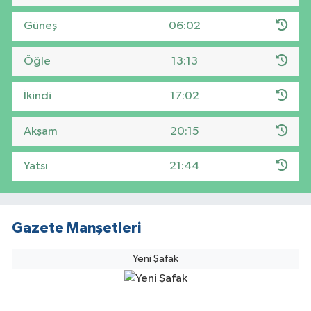
Güneş
06:02
Öğle
13:13
İkindi
17:02
Akşam
20:15
Yatsı
21:44
Gazete Manşetleri
Yeni Şafak