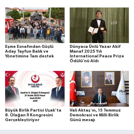
Eşme Esnafından Güçlü
Dünyaca Ünlü Yazar Akif
Aday Tayfun Balık ve
Manaf 2025 Yılı
Yönetimine Tam destek
International Peace Prize
Ödülü’nü Aldı
Büyük Birlik Partisi Uşak’ta
Vali Aktaş'ın, 15 Temmuz
8. Olağan İl Kongresini
Demokrasi ve Milli Birlik
Gerçekleştiriyor
Günü mesajı