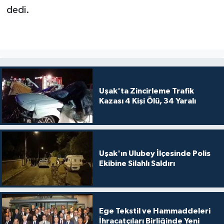
dedi.
Uşak'ta Zincirleme Trafik
Kazası 4 Kişi Ölü, 34 Yaralı
Uşak'ın Ulubey İlçesinde Polis
Ekibine Silahlı Saldırı
Ege Tekstil ve Hammaddeleri
İhracatçıları Birliğinde Yeni