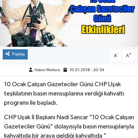
ÇEVRE
DÜNYA
HABERDE İNSAN
Paylaş
-
+
A
A
BİLİM VE TEKNOLOJİ
Haber Merkezi
10.01.2018 - 20:34
KAMPANYALAR
10 Ocak Çalışan Gazeteciler Günü CHP Uşak
KÜLTÜR-SANAT
teşkilatının basın mensuplarına verdiği kahvaltı
programı ile başladı.
Magazin
CHP Uşak İl Başkanı Nadi Sancar "10 Ocak Çalışan
ÖZEL HABER
Gazeteciler Günü" dolayısıyla basın mensuplarıyla
kahvaltıda bir araya geldiği kahvaltıda "
POLİTİKA