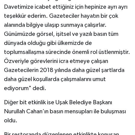
Davetimize icabet ettiğiniz için hepinize ayrı ayrı
SİYASET
teşekkür ederim. Gazeteciler hayatın bir çok
alanında bilgiye ulaşıp sunmaya çalışırlar.
SPOR
Günümüzde görsel, işitsel ve yazılı basın tüm
dünyada olduğu gibi ülkemizde de
TEKNOLOJİ
toplumsallaşma sürecinde önemli rol üstlenmiştir.
VEFATLAR
Özveriyle görevlerini icra etmeye çalışan
Gazetecilerin 2018 yılında daha güzel şartlarda
Yerel
daha güzel koşullarda çalışmalarını umut
ediyorum" dedi.
Diğer bit etkinlik ise Uşak Belediye Başkanı
Nurullah Cahan’ın basın mensupları ile buluşması
oldu.
Bir restoranda düzenlenen etkinlikte konuşan