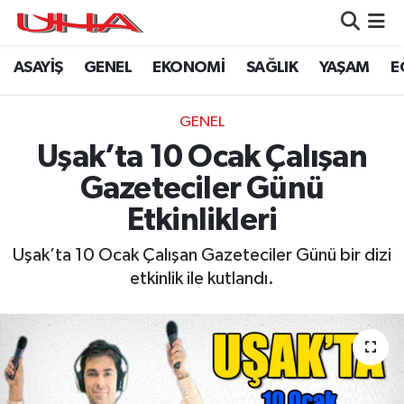
ASAYİŞ
GENEL
EKONOMİ
SAĞLIK
YAŞAM
E
ASAYİŞ
Nöbetçi Eczaneler
GÜNDEM
Hava Durumu
GENEL
Uşak’ta 10 Ocak Çalışan
GENEL
Namaz Vakitleri
Gazeteciler Günü
YAŞAM
Trafik Durumu
Etkinlikleri
SAĞLIK
Puan Durumu ve Fikstür
Uşak’ta 10 Ocak Çalışan Gazeteciler Günü bir dizi
etkinlik ile kutlandı.
LEZETLERİMİZ
Tüm Manşetler
EKONOMİ
Son Dakika Haberleri
EĞİTİM
Haber Arşivi