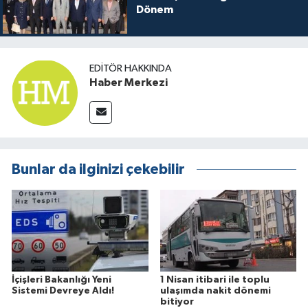
Dönem
EDITÖR HAKKINDA
Haber Merkezi
Bunlar da ilginizi çekebilir
İçişleri Bakanlığı Yeni
1 Nisan itibari ile toplu
Sistemi Devreye Aldı!
ulaşımda nakit dönemi
bitiyor