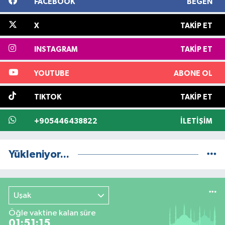
FACEBOOK
BEĞEN
X
TAKIP ET
INSTAGRAM
TAKIP ET
YOUTUBE
ABONE OL
TIKTOK
TAKIP ET
+905446438822
İLETIŞIM
Yükleniyor...
Uşak
Öğle vaktine kalan süre
01:51:14