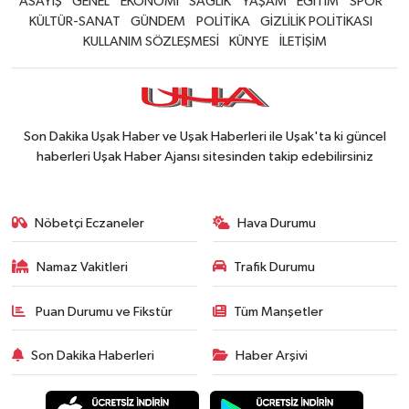
ASAYİŞ
GENEL
EKONOMİ
SAĞLIK
YAŞAM
EĞİTİM
SPOR
KÜLTÜR-SANAT
GÜNDEM
POLİTİKA
GİZLİLİK POLİTİKASI
KULLANIM SÖZLEŞMESİ
KÜNYE
İLETİŞİM
Son Dakika Uşak Haber ve Uşak Haberleri ile Uşak'ta ki güncel
haberleri Uşak Haber Ajansı sitesinden takip edebilirsiniz
Nöbetçi Eczaneler
Hava Durumu
Namaz Vakitleri
Trafik Durumu
Puan Durumu ve Fikstür
Tüm Manşetler
Son Dakika Haberleri
Haber Arşivi