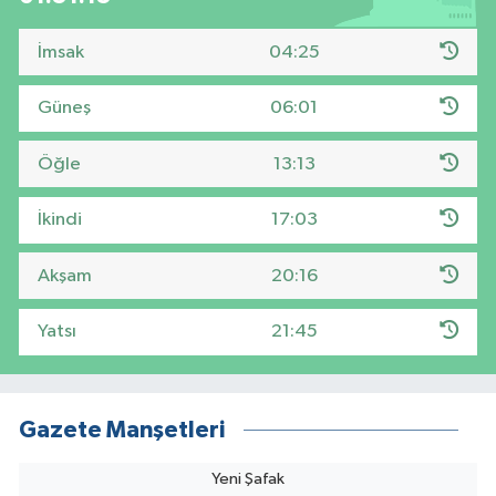
İmsak
04:25
Güneş
06:01
Öğle
13:13
İkindi
17:03
Akşam
20:16
Yatsı
21:45
Gazete Manşetleri
Yeni Şafak