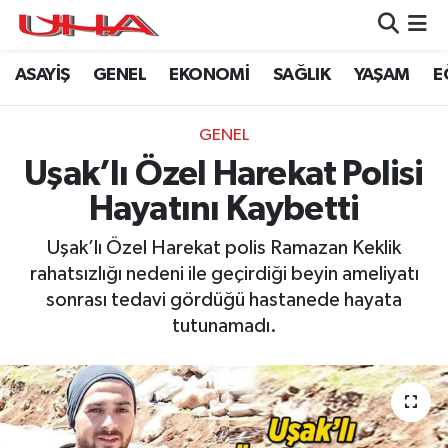
ASAYİŞ
GENEL
EKONOMİ
SAĞLIK
YAŞAM
E
ASAYİŞ
Nöbetçi Eczaneler
GÜNDEM
Hava Durumu
GENEL
Uşak’lı Özel Harekat Polisi
GENEL
Namaz Vakitleri
Hayatını Kaybetti
YAŞAM
Trafik Durumu
Uşak’lı Özel Harekat polis Ramazan Keklik
rahatsızlığı nedeni ile geçirdiği beyin ameliyatı
SAĞLIK
Puan Durumu ve Fikstür
sonrası tedavi gördüğü hastanede hayata
tutunamadı.
LEZETLERİMİZ
Tüm Manşetler
EKONOMİ
Son Dakika Haberleri
EĞİTİM
Haber Arşivi