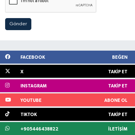
Gönder
FACEBOOK
BEĞEN
X
TAKIP ET
INSTAGRAM
TAKIP ET
YOUTUBE
ABONE OL
TIKTOK
TAKIP ET
+905446438822
İLETIŞIM