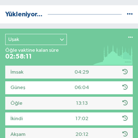
Yükleniyor...
Uşak
Öğle vaktine kalan süre
02:58:10
İmsak
04:29
Güneş
06:04
Öğle
13:13
İkindi
17:02
Akşam
20:12