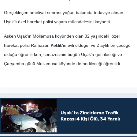
Gerçekleşen ameliyat sonrası yoğun bakımda tedaviye alınan
SİYASET
Uşak’lı özel hareket polisi yaşam mücadelesini kaybetti.
SPOR
Asken Uşak’ın Mollamusa köyünden olan 32 yaşındaki özel
TEKNOLOJİ
harekat polisi Ramazan Keklik’in evli olduğu ve 2 aylık bir çocuğu
olduğu öğrenilirken, cenazesinin bugün Uşak’a getirileceği ve
VEFATLAR
Çarşamba günü Mollamusa köyünde defnedileceği öğrenildi.
Yerel
Uşak'ta Zincirleme Trafik
Kazası 4 Kişi Ölü, 34 Yaralı