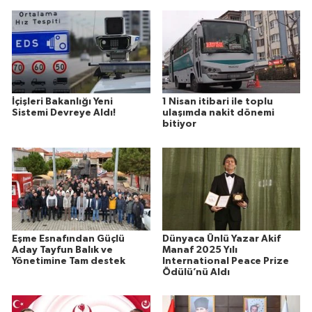
İçişleri Bakanlığı Yeni
1 Nisan itibari ile toplu
Sistemi Devreye Aldı!
ulaşımda nakit dönemi
bitiyor
Eşme Esnafından Güçlü
Dünyaca Ünlü Yazar Akif
Aday Tayfun Balık ve
Manaf 2025 Yılı
Yönetimine Tam destek
International Peace Prize
Ödülü’nü Aldı