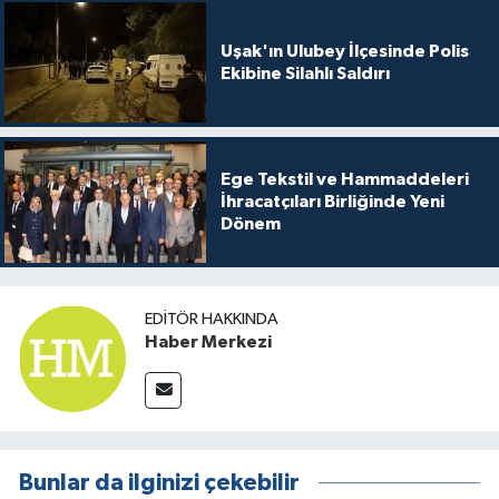
Uşak'ın Ulubey İlçesinde Polis
Ekibine Silahlı Saldırı
Ege Tekstil ve Hammaddeleri
İhracatçıları Birliğinde Yeni
Dönem
EDITÖR HAKKINDA
Haber Merkezi
Bunlar da ilginizi çekebilir