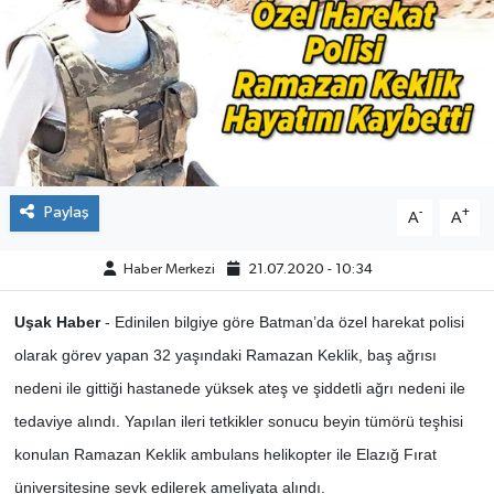
ÇEVRE
DÜNYA
HABERDE İNSAN
BİLİM VE TEKNOLOJİ
Paylaş
-
+
A
A
KAMPANYALAR
Haber Merkezi
21.07.2020 - 10:34
KÜLTÜR-SANAT
Uşak Haber
- Edinilen bilgiye göre Batman’da özel harekat polisi
olarak görev yapan 32 yaşındaki Ramazan Keklik, baş ağrısı
Magazin
nedeni ile gittiği hastanede yüksek ateş ve şiddetli ağrı nedeni ile
tedaviye alındı. Yapılan ileri tetkikler sonucu beyin tümörü teşhisi
ÖZEL HABER
konulan Ramazan Keklik ambulans helikopter ile Elazığ Fırat
üniversitesine sevk edilerek ameliyata alındı.
POLİTİKA