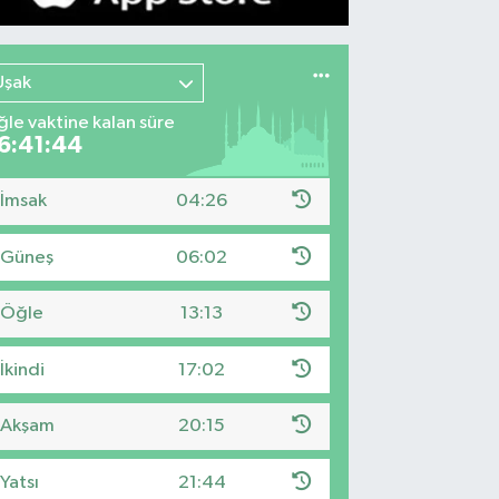
Uşak
le vaktine kalan süre
6:41:43
İmsak
04:26
Güneş
06:02
Öğle
13:13
İkindi
17:02
Akşam
20:15
Yatsı
21:44