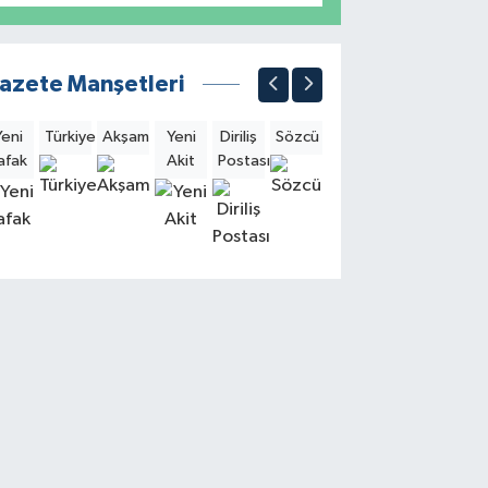
azete Manşetleri
Yeni
Türkiye
Akşam
Yeni
Diriliş
Sözcü
Sabah
Milliyet
Hürri
afak
Akit
Postası