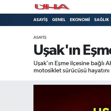
ASAYİŞ
Nöbetçi Eczaneler
ASAYİŞ
GENEL
EKONOMİ
SAĞLIK
GÜNDEM
Hava Durumu
ASAYİŞ
GENEL
Namaz Vakitleri
Uşak'ın Eşme
YAŞAM
Trafik Durumu
Uşak’ın Eşme ilçesine bağlı
SAĞLIK
Puan Durumu ve Fikstür
motosiklet sürücüsü hayatını 
LEZETLERİMİZ
Tüm Manşetler
EKONOMİ
Son Dakika Haberleri
EĞİTİM
Haber Arşivi