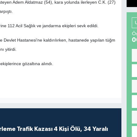
steyen Adem Aldatmaz (54), kara yolunda ilerleyen C.K. (27)
rpıştı.
ne 112 Acil Sağlık ve jandarma ekipleri sevk edildi.
Öğ
0
Devlet Hastanesi'ne kaldırılırken, hastanede yapılan tüğm
 yitirdi.
iplerince gözaltına alındı.
leme Trafik Kazası 4 Kişi Ölü, 34 Yaralı