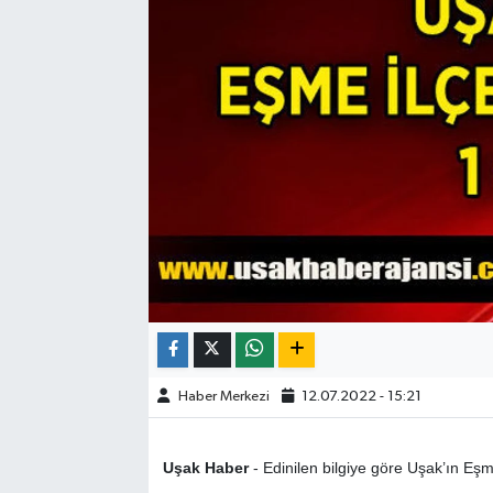
ÇEVRE
DÜNYA
HABERDE İNSAN
BİLİM VE TEKNOLOJİ
KAMPANYALAR
KÜLTÜR-SANAT
Magazin
Haber Merkezi
12.07.2022 - 15:21
ÖZEL HABER
Uşak Haber
- Edinilen bilgiye göre Uşak’ın Eş
POLİTİKA