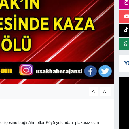
Y
-
+
A
A
me ilçesine bağlı Ahmetler Köyü yolundan, plakasız olan