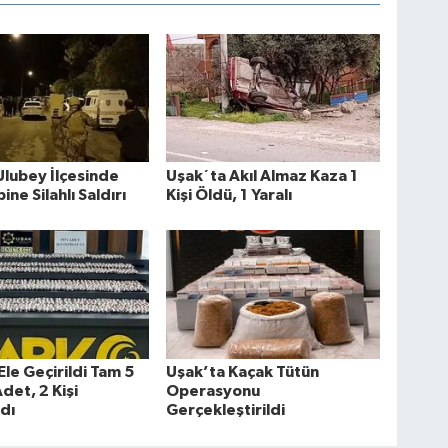
Ulubey İlçesinde
Uşak´ta Akıl Almaz Kaza 1
bine Silahlı Saldırı
Kişi Öldü, 1 Yaralı
Ele Geçirildi Tam 5
Uşak’ta Kaçak Tütün
det, 2 Kişi
Operasyonu
dı
Gerçekleştirildi