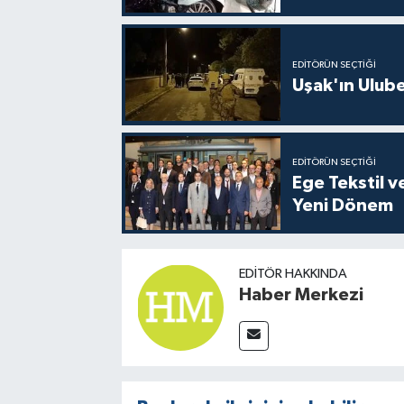
EDITÖRÜN SEÇTIĞI
Uşak'ın Ulubey
EDITÖRÜN SEÇTIĞI
Ege Tekstil v
Yeni Dönem
EDITÖR HAKKINDA
Haber Merkezi