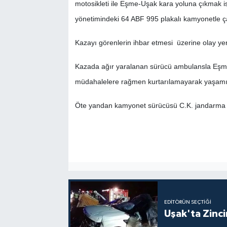
motosikleti ile Eşme-Uşak kara yoluna çıkmak i
yönetimindeki 64 ABF 995 plakalı kamyonetle ça
SİYASET
Kazayı görenlerin ihbar etmesi üzerine olay yeri
SPOR
Kazada ağır yaralanan sürücü ambulansla Eşme 
TEKNOLOJİ
müdahalelere rağmen kurtarılamayarak yaşamını
VEFATLAR
Öte yandan kamyonet sürücüsü C.K. jandarma ek
Yerel
EDITÖRÜN SEÇTIĞI
Uşak'ta Zincir