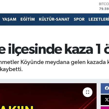
BITCO
79.59
DOLA
45,4
YAŞAM
EĞİTİM
KÜLTÜR-SANAT
SPOR
LEZETLER
EURO
53,3
STERL
61,6
G.ALT
 ilçesinde kaza 1 
6862
BİST1
14.59
 Ahmetler Köyünde meydana gelen kazada 
kaybetti.