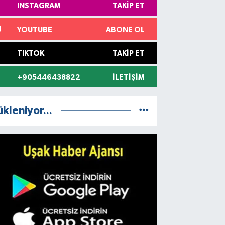
INSTAGRAM
TAKIP ET
YOUTUBE
ABONE OL
TIKTOK
TAKIP ET
+905446438822
İLETIŞIM
ükleniyor...