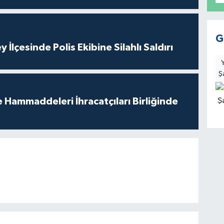
G
 İlçesinde Polis Ekibine Silahlı Saldırı
Ş
e Hammaddeleri İhracatçıları Birliğinde