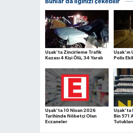
Bunlar da ilginizi çekebilir
Uşak'ta Zincirleme Trafik
Uşak'ın 
Kazası 4 Kişi Ölü, 34 Yaralı
Polis Eki
Uşak’ta 10 Nisan 2026
Uşak’ta 
Tarihinde Nöbetçi Olan
Bin 571 A
Eczaneler
Tutuklan