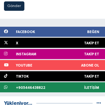
Gönder
FACEBOOK
BEĞEN
X
TAKIP ET
INSTAGRAM
TAKIP ET
YOUTUBE
ABONE OL
TIKTOK
TAKIP ET
+905446438822
İLETIŞIM
Yükleniyor...