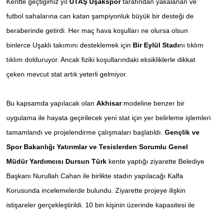
Kentte geçtiğimiz yıl
UTAŞ Uşakspor
tarafından yakalanan ve
futbol sahalarına can katan şampiyonluk büyük bir desteği de
SİYASET
beraberinde getirdi. Her maç hava koşulları ne olursa olsun
binlerce Uşaklı takımını desteklemek için
Bir Eylül Stadı
nı tıklım
SPOR
tıklım dolduruyor. Ancak fiziki koşullarındaki eksikliklerle dikkat
TEKNOLOJİ
çeken mevcut stat artık yeterli gelmiyor.
VEFATLAR
Bu kapsamda yapılacak olan
Akhisar
modeline benzer bir
uygulama ile hayata geçirilecek yeni stat için yer belirleme işlemleri
Yerel
tamamlandı ve projelendirme çalışmaları başlatıldı.
Gençlik ve
Spor Bakanlığı Yatırımlar ve Tesislerden Sorumlu
Genel
Müdür Yardımcısı Dursun
Türk
kente yaptığı ziyarette Belediye
Başkanı Nurullah Cahan ile birlikte stadın yapılacağı Kalfa
Korusunda incelemelerde bulundu. Ziyarette projeye ilişkin
istişareler gerçekleştirildi.
10 bin kişinin üzerinde kapasitesi ile