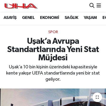
ASAYİŞ
GENEL
EKONOMİ
SAĞLIK
YAŞAM
E
ASAYİŞ
Nöbetçi Eczaneler
GÜNDEM
Hava Durumu
SPOR
Uşak’a Avrupa
GENEL
Namaz Vakitleri
Standartlarında Yeni Stat
YAŞAM
Trafik Durumu
Müjdesi
SAĞLIK
Puan Durumu ve Fikstür
Uşak’a 10 bin kişinin üzerindeki kapasitesiyle
kente yakışır UEFA standartlarında yeni bir stat
LEZETLERİMİZ
Tüm Manşetler
geliyor.
EKONOMİ
Son Dakika Haberleri
EĞİTİM
Haber Arşivi