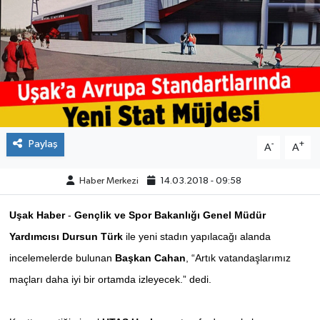
ÇEVRE
DÜNYA
HABERDE İNSAN
BİLİM VE TEKNOLOJİ
Paylaş
-
+
A
A
KAMPANYALAR
Haber Merkezi
14.03.2018 - 09:58
KÜLTÜR-SANAT
Uşak Haber
-
Gençlik ve Spor Bakanlığı
Genel Müdür
Yardımcısı Dursun Türk
ile
yeni stadın yapılacağı alanda
Magazin
incelemelerde bulunan
Başkan Cahan
, “Artık vatandaşlarımız
maçları daha iyi bir ortamda izleyecek.” dedi.
ÖZEL HABER
POLİTİKA