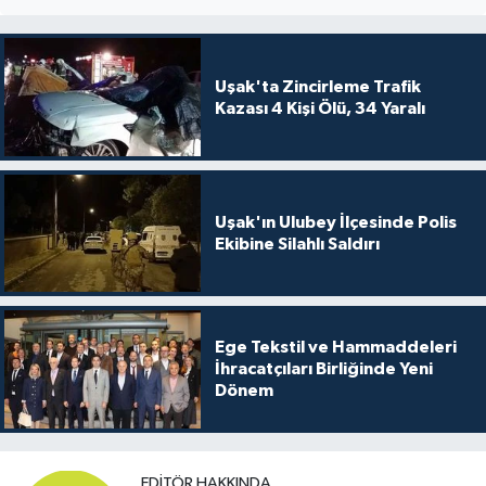
Uşak'ta Zincirleme Trafik
Kazası 4 Kişi Ölü, 34 Yaralı
Uşak'ın Ulubey İlçesinde Polis
Ekibine Silahlı Saldırı
Ege Tekstil ve Hammaddeleri
İhracatçıları Birliğinde Yeni
Dönem
EDITÖR HAKKINDA