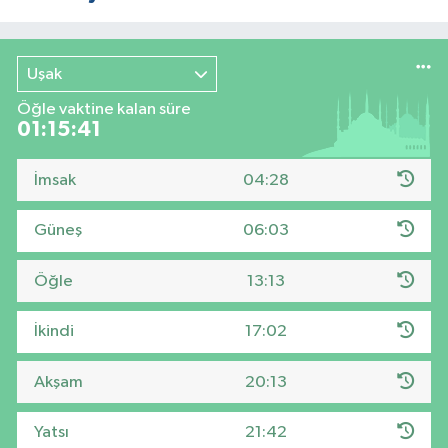
Uşak
Öğle vaktine kalan süre
01:15:40
İmsak
04:28
Güneş
06:03
Öğle
13:13
İkindi
17:02
Akşam
20:13
Yatsı
21:42