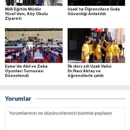
Milli Eğitim Müdür
Uşak’ta Öğrencilere Gıda
Yücel’den, Köy Okulu
Güvenliği Anlatıldı
Ziyareti
Eşme’de Akıl ve Zeka
İlk ders zili Uşak Valisi
Oyunları Turnuvası
Dr.Naci Aktaş ve
Düzenlendi
öğrencilerle çaldı
Yorumlar