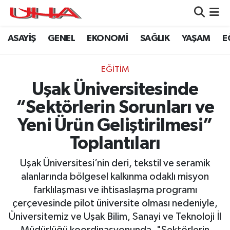
ASAYİŞ
GENEL
EKONOMİ
SAĞLIK
YAŞAM
E
ASAYİŞ
Nöbetçi Eczaneler
GÜNDEM
Hava Durumu
EĞİTİM
Uşak Üniversitesinde
GENEL
Namaz Vakitleri
“Sektörlerin Sorunları ve
YAŞAM
Trafik Durumu
Yeni Ürün Geliştirilmesi”
Toplantıları
SAĞLIK
Puan Durumu ve Fikstür
Uşak Üniversitesi’nin deri, tekstil ve seramik
LEZETLERİMİZ
Tüm Manşetler
alanlarında bölgesel kalkınma odaklı misyon
farklılaşması ve ihtisaslaşma programı
EKONOMİ
Son Dakika Haberleri
çerçevesinde pilot üniversite olması nedeniyle,
Üniversitemiz ve Uşak Bilim, Sanayi ve Teknoloji İl
EĞİTİM
Haber Arşivi