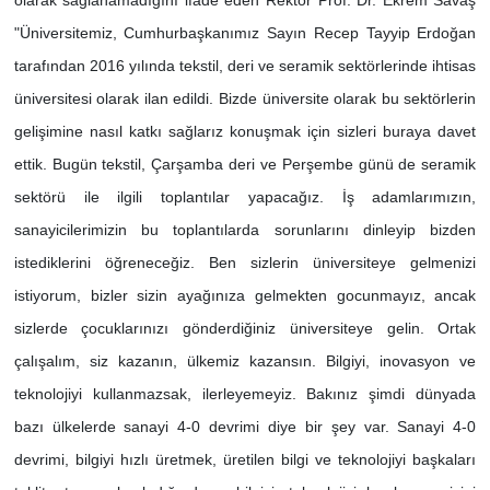
olarak sağlanamadığını ifade eden Rektör Prof. Dr. Ekrem Savaş
"Üniversitemiz, Cumhurbaşkanımız Sayın Recep Tayyip Erdoğan
tarafından 2016 yılında tekstil, deri ve seramik sektörlerinde ihtisas
üniversitesi olarak ilan edildi. Bizde üniversite olarak bu sektörlerin
gelişimine nasıl katkı sağlarız konuşmak için sizleri buraya davet
ettik. Bugün tekstil, Çarşamba deri ve Perşembe günü de seramik
sektörü ile ilgili toplantılar yapacağız. İş adamlarımızın,
sanayicilerimizin bu toplantılarda sorunlarını dinleyip bizden
istediklerini öğreneceğiz. Ben sizlerin üniversiteye gelmenizi
istiyorum, bizler sizin ayağınıza gelmekten gocunmayız, ancak
sizlerde çocuklarınızı gönderdiğiniz üniversiteye gelin. Ortak
çalışalım, siz kazanın, ülkemiz kazansın. Bilgiyi, inovasyon ve
teknolojiyi kullanmazsak, ilerleyemeyiz. Bakınız şimdi dünyada
bazı ülkelerde sanayi 4-0 devrimi diye bir şey var. Sanayi 4-0
devrimi, bilgiyi hızlı üretmek, üretilen bilgi ve teknolojiyi başkaları