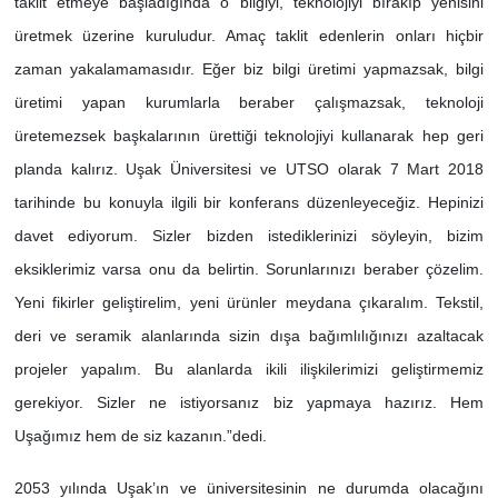
taklit etmeye başladığında o bilgiyi, teknolojiyi bırakıp yenisini
üretmek üzerine kuruludur. Amaç taklit edenlerin onları hiçbir
zaman yakalamamasıdır. Eğer biz bilgi üretimi yapmazsak, bilgi
üretimi yapan kurumlarla beraber çalışmazsak, teknoloji
üretemezsek başkalarının ürettiği teknolojiyi kullanarak hep geri
planda kalırız. Uşak Üniversitesi ve UTSO olarak 7 Mart 2018
tarihinde bu konuyla ilgili bir konferans düzenleyeceğiz. Hepinizi
davet ediyorum. Sizler bizden istediklerinizi söyleyin, bizim
eksiklerimiz varsa onu da belirtin. Sorunlarınızı beraber çözelim.
Yeni fikirler geliştirelim, yeni ürünler meydana çıkaralım. Tekstil,
deri ve seramik alanlarında sizin dışa bağımlılığınızı azaltacak
projeler yapalım. Bu alanlarda ikili ilişkilerimizi geliştirmemiz
gerekiyor. Sizler ne istiyorsanız biz yapmaya hazırız. Hem
Uşağımız hem de siz kazanın.”dedi.
2053 yılında Uşak’ın ve üniversitesinin ne durumda olacağını