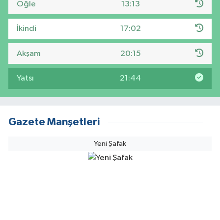
Öğle
13:13
İkindi
17:02
Akşam
20:15
Yatsı
21:44
Gazete Manşetleri
Yeni Şafak