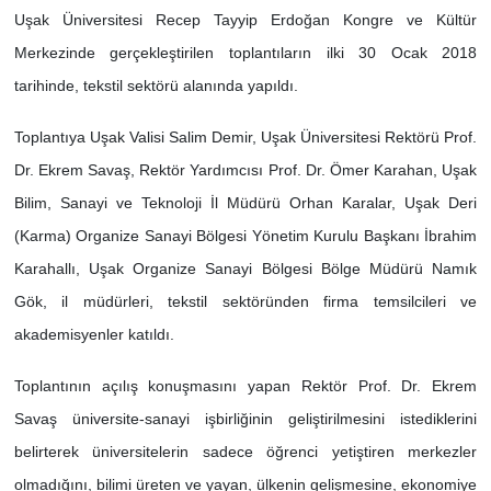
Uşak Üniversitesi Recep Tayyip Erdoğan Kongre ve Kültür
SİYASET
Merkezinde gerçekleştirilen toplantıların ilki 30 Ocak 2018
tarihinde, tekstil sektörü alanında yapıldı.
SPOR
Toplantıya Uşak Valisi Salim Demir, Uşak Üniversitesi Rektörü Prof.
TEKNOLOJİ
Dr. Ekrem Savaş, Rektör Yardımcısı Prof. Dr. Ömer Karahan, Uşak
Bilim, Sanayi ve Teknoloji İl Müdürü Orhan Karalar, Uşak Deri
VEFATLAR
(Karma) Organize Sanayi Bölgesi Yönetim Kurulu Başkanı İbrahim
Karahallı, Uşak Organize Sanayi Bölgesi Bölge Müdürü Namık
Yerel
Gök, il müdürleri, tekstil sektöründen firma temsilcileri ve
akademisyenler katıldı.
Toplantının açılış konuşmasını yapan Rektör Prof. Dr. Ekrem
Savaş üniversite-sanayi işbirliğinin geliştirilmesini istediklerini
belirterek üniversitelerin sadece öğrenci yetiştiren merkezler
olmadığını, bilimi üreten ve yayan, ülkenin gelişmesine, ekonomiye