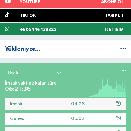
YOUTUBE
ABONE OL
TIKTOK
TAKIP ET
+905446438822
İLETIŞIM
Yükleniyor...
Uşak
İmsak vaktine kalan süre
06:21:35
İmsak
04:26
Güneş
06:02