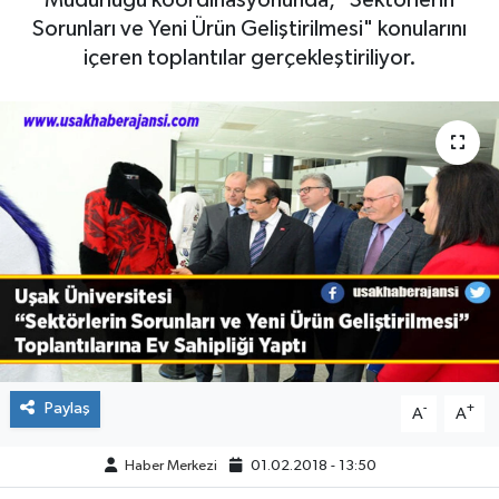
Müdürlüğü koordinasyonunda, "Sektörlerin
Sorunları ve Yeni Ürün Geliştirilmesi" konularını
ÇEVRE
içeren toplantılar gerçekleştiriliyor.
DÜNYA
HABERDE İNSAN
BİLİM VE TEKNOLOJİ
KAMPANYALAR
KÜLTÜR-SANAT
Magazin
Paylaş
-
+
A
A
ÖZEL HABER
Haber Merkezi
01.02.2018 - 13:50
POLİTİKA