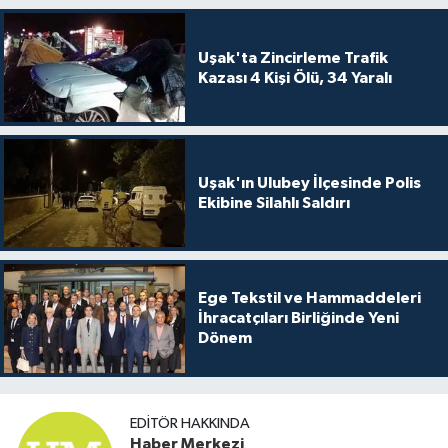
Uşak'ta Zincirleme Trafik
Kazası 4 Kişi Ölü, 34 Yaralı
Uşak'ın Ulubey İlçesinde Polis
Ekibine Silahlı Saldırı
Ege Tekstil ve Hammaddeleri
İhracatçıları Birliğinde Yeni
Dönem
EDITÖR HAKKINDA
Haber Merkezi