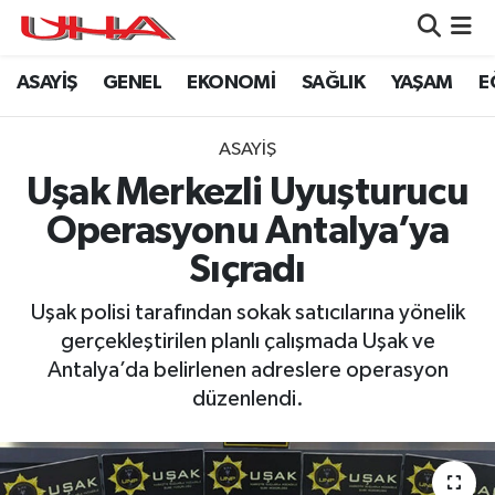
ASAYİŞ
GENEL
EKONOMİ
SAĞLIK
YAŞAM
E
ASAYİŞ
Nöbetçi Eczaneler
GÜNDEM
Hava Durumu
ASAYİŞ
Uşak Merkezli Uyuşturucu
GENEL
Namaz Vakitleri
Operasyonu Antalya’ya
YAŞAM
Trafik Durumu
Sıçradı
SAĞLIK
Puan Durumu ve Fikstür
Uşak polisi tarafından sokak satıcılarına yönelik
gerçekleştirilen planlı çalışmada Uşak ve
LEZETLERİMİZ
Tüm Manşetler
Antalya’da belirlenen adreslere operasyon
düzenlendi.
EKONOMİ
Son Dakika Haberleri
EĞİTİM
Haber Arşivi