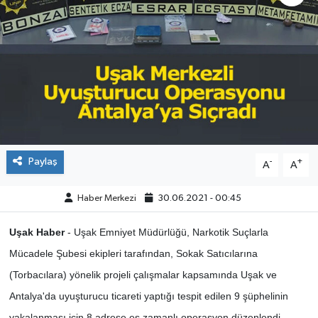
ÇEVRE
DÜNYA
HABERDE İNSAN
BİLİM VE TEKNOLOJİ
Paylaş
-
+
A
A
KAMPANYALAR
Haber Merkezi
30.06.2021 - 00:45
KÜLTÜR-SANAT
Uşak Haber
- Uşak Emniyet Müdürlüğü, Narkotik Suçlarla
Magazin
Mücadele Şubesi ekipleri tarafından, Sokak Satıcılarına
(Torbacılara) yönelik projeli çalışmalar kapsamında Uşak ve
ÖZEL HABER
Antalya'da uyuşturucu ticareti yaptığı tespit edilen 9 şüphelinin
POLİTİKA
yakalanması için 8 adrese eş zamanlı operasyon düzenlendi.