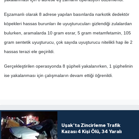
SİYASET
Eşzamanlı olarak 8 adrese yapılan basınlarda narkotik dedektör
köpekleri hassas burunları ile uyuşturucuları gizlendiği zulalardan
SPOR
bulurken, aramalarda 10 gram esrar, 5 gram metamfetamin, 105
gram sentetik uyuşturucu, çok sayıda uyuşturucu nitelikli hap ile 2
TEKNOLOJİ
hassas terazi ele geçirildi.
VEFATLAR
Gerçekleştirilen operasyonda 8 şüpheli yakalanırken, 1 şüphelinin
ise yakalanması için çalışmaların devam ettiği öğrenildi.
Yerel
Uşak'ta Zincirleme Trafik
Kazası 4 Kişi Ölü, 34 Yaralı