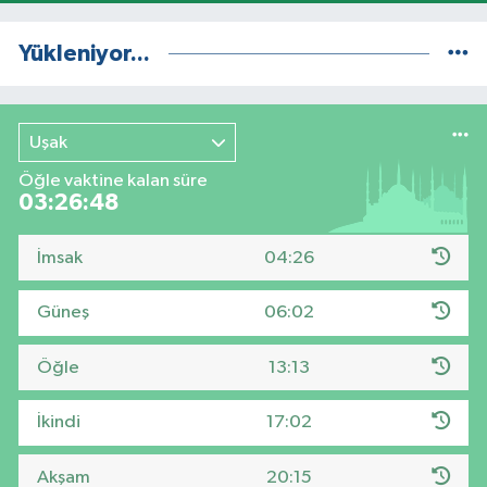
Yükleniyor...
Uşak
Öğle vaktine kalan süre
03:26:47
İmsak
04:26
Güneş
06:02
Öğle
13:13
İkindi
17:02
Akşam
20:15