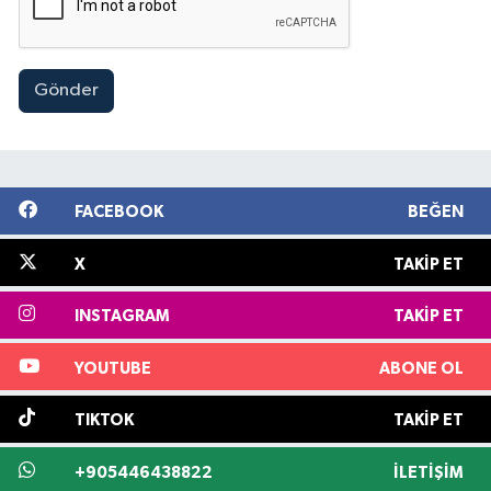
Gönder
FACEBOOK
BEĞEN
X
TAKIP ET
INSTAGRAM
TAKIP ET
YOUTUBE
ABONE OL
TIKTOK
TAKIP ET
+905446438822
İLETIŞIM