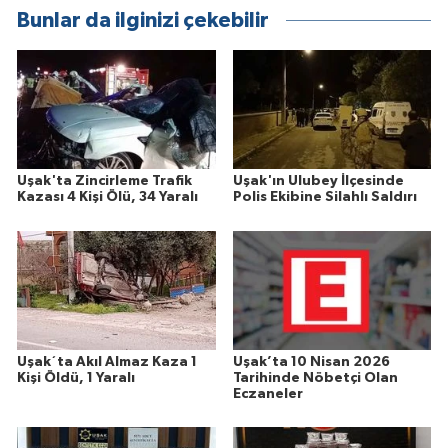
Bunlar da ilginizi çekebilir
Uşak'ta Zincirleme Trafik
Uşak'ın Ulubey İlçesinde
Kazası 4 Kişi Ölü, 34 Yaralı
Polis Ekibine Silahlı Saldırı
Uşak´ta Akıl Almaz Kaza 1
Uşak’ta 10 Nisan 2026
Kişi Öldü, 1 Yaralı
Tarihinde Nöbetçi Olan
Eczaneler