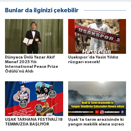
Bunlar da ilginizi çekebilir
Dünyaca Ünlü Yazar Akif
Uşakspor'da Yasin Yıldız
Manaf 2025 Yılı
rüzgarı esecek!
International Peace Prize
Ödülü’nü Aldı
UŞAK TARHANA FESTİVALİ 18
Uşak’ta tarım arazisinde ki
TEMMUZDA BAŞLIYOR
yangın makilik alana sıçracı