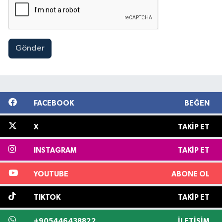
Gönder
FACEBOOK
BEĞEN
X
TAKIP ET
INSTAGRAM
TAKIP ET
YOUTUBE
ABONE OL
TIKTOK
TAKIP ET
+905446438822
İLETIŞIM