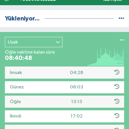
Yükleniyor...
Uşak
Öğle vaktine kalan süre
08:40:47
İmsak
04:28
Güneş
06:03
Öğle
13:13
İkindi
17:02