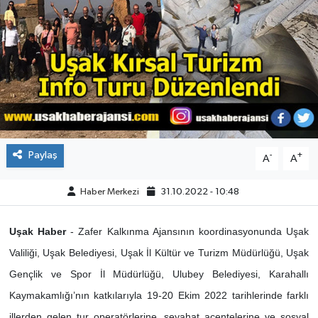
ÇEVRE
DÜNYA
HABERDE İNSAN
BİLİM VE TEKNOLOJİ
Paylaş
-
+
A
A
KAMPANYALAR
Haber Merkezi
31.10.2022 - 10:48
KÜLTÜR-SANAT
Uşak Haber
- Zafer Kalkınma Ajansının koordinasyonunda Uşak
Magazin
Valiliği, Uşak Belediyesi, Uşak İl Kültür ve Turizm Müdürlüğü, Uşak
Gençlik ve Spor İl Müdürlüğü, Ulubey Belediyesi, Karahallı
ÖZEL HABER
Kaymakamlığı’nın katkılarıyla 19-20 Ekim 2022 tarihlerinde farklı
POLİTİKA
illerden gelen tur operatörlerine, seyahat acentelerine ve sosyal