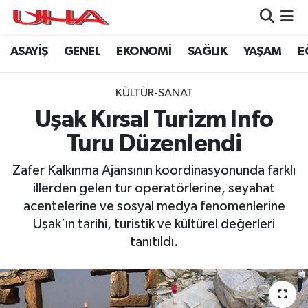
ASAYİŞ
GENEL
EKONOMİ
SAĞLIK
YAŞAM
E
ASAYİŞ
Nöbetçi Eczaneler
GÜNDEM
Hava Durumu
KÜLTÜR-SANAT
Uşak Kırsal Turizm Info
GENEL
Namaz Vakitleri
Turu Düzenlendi
YAŞAM
Trafik Durumu
Zafer Kalkınma Ajansının koordinasyonunda farklı
illerden gelen tur operatörlerine, seyahat
SAĞLIK
Puan Durumu ve Fikstür
acentelerine ve sosyal medya fenomenlerine
Uşak’ın tarihi, turistik ve kültürel değerleri
LEZETLERİMİZ
Tüm Manşetler
tanıtıldı.
EKONOMİ
Son Dakika Haberleri
EĞİTİM
Haber Arşivi