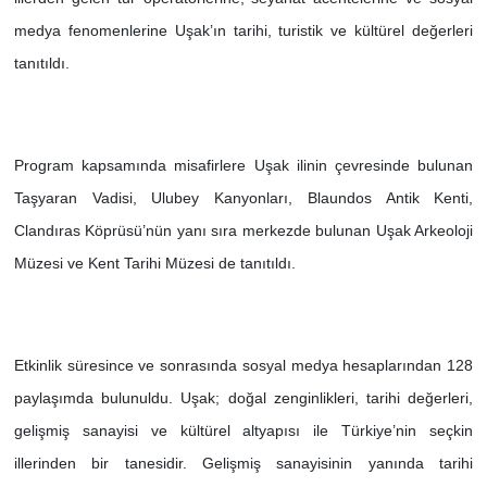
medya fenomenlerine Uşak’ın tarihi, turistik ve kültürel değerleri
SİYASET
tanıtıldı.
SPOR
TEKNOLOJİ
Program kapsamında misafirlere Uşak ilinin çevresinde bulunan
Taşyaran Vadisi, Ulubey Kanyonları, Blaundos Antik Kenti,
VEFATLAR
Clandıras Köprüsü’nün yanı sıra merkezde bulunan Uşak Arkeoloji
Müzesi ve Kent Tarihi Müzesi de tanıtıldı.
Yerel
Etkinlik süresince ve sonrasında sosyal medya hesaplarından 128
paylaşımda bulunuldu. Uşak; doğal zenginlikleri, tarihi değerleri,
gelişmiş sanayisi ve kültürel altyapısı ile Türkiye’nin seçkin
illerinden bir tanesidir. Gelişmiş sanayisinin yanında tarihi