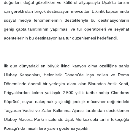
değerleri, doğal güzellikleri ve kültürel altyapısıyla Uşak’ta turizm
için gerekli olan birçok destinasyon mevcuttur. Etkinlik kapsamında
sosyal medya fenomenlerinin destekleriyle bu destinasyonların
geniş çapta tanıtımının yapılması ve tur operatörleri ve seyahat
acentelerinin bu destinasyonlara tur düzenlemesi hedeflendi.
İlk gün dünyadaki en büyük ikinci kanyon olma özelliğine sahip
Ulubey Kanyonları, Helenistik Dönem’de inşa edilen ve Roma
Dönemi’nde önemli bir yerleşim alanı olan Blaundos Antik Kenti,
Frigyalılardan kalma yaklaşık 2.500 yıllık tarihe sahip Clandıras
Köprüsü, suyun nakış nakış işlediği jeolojik mücevher değerindeki
Taşyaran Vadisi ve Zafer Kalkınma Ajansı tarafından desteklenen
Ulubey Macera Parkı incelendi. Uşak Merkez’deki tarihi Tekeşoğlu
Konağı’nda misafirlere yaren gösterisi yapıldı.