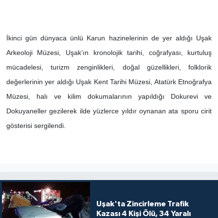
İkinci gün dünyaca ünlü Karun hazinelerinin de yer aldığı Uşak
Arkeoloji Müzesi, Uşak’ın kronolojik tarihi, coğrafyası, kurtuluş
mücadelesi, turizm zenginlikleri, doğal güzellikleri, folklorik
değerlerinin yer aldığı Uşak Kent Tarihi Müzesi, Atatürk Etnoğrafya
Müzesi, halı ve kilim dokumalarının yapıldığı Dokurevi ve
Dokuyaneller gezilerek ilde yüzlerce yıldır oynanan ata sporu cirit
gösterisi sergilendi.
Uşak'ta Zincirleme Trafik
Kazası 4 Kişi Ölü, 34 Yaralı