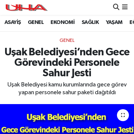
ASAYİŞ
GENEL
EKONOMİ
SAĞLIK
YAŞAM
E
ASAYİŞ
Nöbetçi Eczaneler
GÜNDEM
Hava Durumu
GENEL
Uşak Belediyesi’nden Gece
GENEL
Namaz Vakitleri
Görevindeki Personele
YAŞAM
Trafik Durumu
Sahur Jesti
SAĞLIK
Puan Durumu ve Fikstür
Uşak Belediyesi kamu kurumlarında gece görev
yapan personele sahur paketi dağıtıldı
LEZETLERİMİZ
Tüm Manşetler
EKONOMİ
Son Dakika Haberleri
EĞİTİM
Haber Arşivi