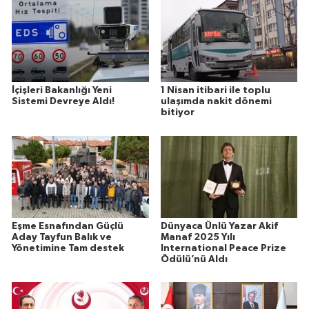
İçişleri Bakanlığı Yeni
1 Nisan itibari ile toplu
Sistemi Devreye Aldı!
ulaşımda nakit dönemi
bitiyor
Eşme Esnafından Güçlü
Dünyaca Ünlü Yazar Akif
Aday Tayfun Balık ve
Manaf 2025 Yılı
Yönetimine Tam destek
International Peace Prize
Ödülü’nü Aldı