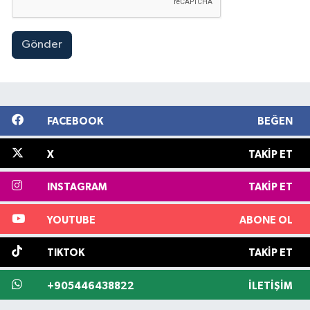
Gönder
FACEBOOK
BEĞEN
X
TAKIP ET
INSTAGRAM
TAKIP ET
YOUTUBE
ABONE OL
TIKTOK
TAKIP ET
+905446438822
İLETIŞIM