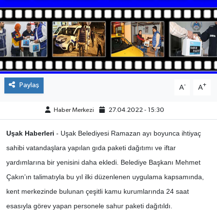
ÇEVRE
DÜNYA
HABERDE İNSAN
Paylaş
-
+
A
A
BİLİM VE TEKNOLOJİ
Haber Merkezi
27.04.2022 - 15:30
KAMPANYALAR
Uşak Haberleri
- Uşak Belediyesi Ramazan ayı boyunca ihtiyaç
KÜLTÜR-SANAT
sahibi vatandaşlara yapılan gıda paketi dağıtımı ve iftar
yardımlarına bir yenisini daha ekledi. Belediye Başkanı Mehmet
Magazin
Çakın’ın talimatıyla bu yıl ilki düzenlenen uygulama kapsamında,
ÖZEL HABER
kent merkezinde bulunan çeşitli kamu kurumlarında 24 saat
esasıyla görev yapan personele sahur paketi dağıtıldı.
POLİTİKA