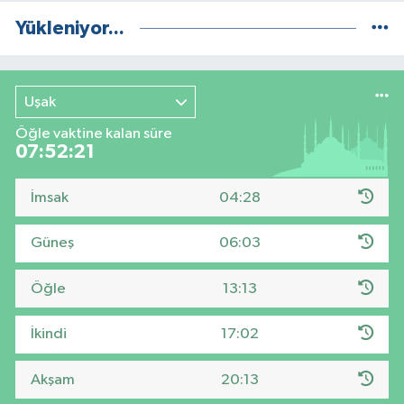
Yükleniyor...
Uşak
Öğle vaktine kalan süre
07:52:20
İmsak
04:28
Güneş
06:03
Öğle
13:13
İkindi
17:02
Akşam
20:13