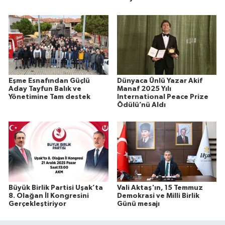
Eşme Esnafından Güçlü
Dünyaca Ünlü Yazar Akif
Aday Tayfun Balık ve
Manaf 2025 Yılı
Yönetimine Tam destek
International Peace Prize
Ödülü’nü Aldı
Büyük Birlik Partisi Uşak’ta
Vali Aktaş'ın, 15 Temmuz
8. Olağan İl Kongresini
Demokrasi ve Milli Birlik
Gerçekleştiriyor
Günü mesajı