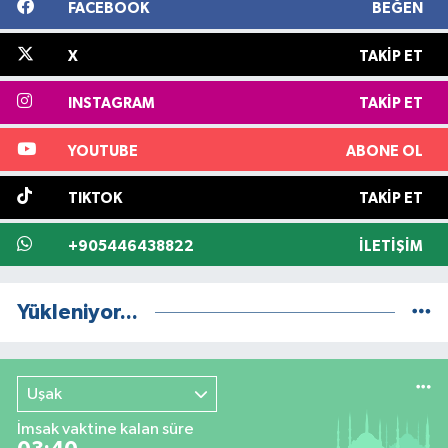
FACEBOOK
BEĞEN
X
TAKIP ET
INSTAGRAM
TAKIP ET
YOUTUBE
ABONE OL
TIKTOK
TAKIP ET
+905446438822
İLETIŞIM
Yükleniyor...
Uşak
İmsak vaktine kalan süre