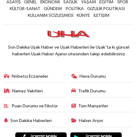
ASAYİŞ
GENEL
EKONOMİ
SAĞLIK
YAŞAM
EĞİTİM
SPOR
KÜLTÜR-SANAT
GÜNDEM
POLİTİKA
GİZLİLİK POLİTİKASI
KULLANIM SÖZLEŞMESİ
KÜNYE
İLETİŞİM
Son Dakika Uşak Haber ve Uşak Haberleri ile Uşak'ta ki güncel
haberleri Uşak Haber Ajansı sitesinden takip edebilirsiniz
Nöbetçi Eczaneler
Hava Durumu
Namaz Vakitleri
Trafik Durumu
Puan Durumu ve Fikstür
Tüm Manşetler
Son Dakika Haberleri
Haber Arşivi