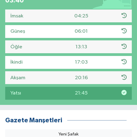
03:39
İmsak
04:25
Güneş
06:01
Öğle
13:13
İkindi
17:03
Akşam
20:16
Yatsı
21:45
Gazete Manşetleri
Yeni Şafak