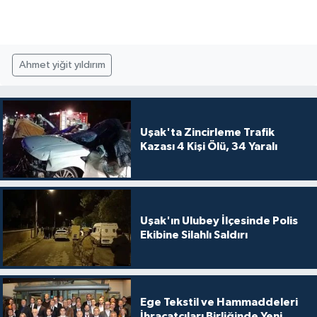
Ahmet yiğit yıldırım
Uşak'ta Zincirleme Trafik
Kazası 4 Kişi Ölü, 34 Yaralı
Uşak'ın Ulubey İlçesinde Polis
Ekibine Silahlı Saldırı
Ege Tekstil ve Hammaddeleri
İhracatçıları Birliğinde Yeni