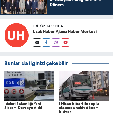
Dönem
EDITÖR HAKKINDA
Uşak Haber Ajansı Haber Merkezi
Bunlar da ilginizi çekebilir
İçişleri Bakanlığı Yeni
1 Nisan itibari ile toplu
Sistemi Devreye Aldı!
ulaşımda nakit dönemi
bitiyor