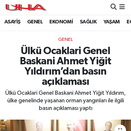
ASAYİŞ
GENEL
EKONOMİ
SAĞLIK
YAŞAM
E
ASAYİŞ
Nöbetçi Eczaneler
GÜNDEM
Hava Durumu
GENEL
Ülkü Ocaklari Genel
GENEL
Namaz Vakitleri
Baskani Ahmet Yiğit
YAŞAM
Trafik Durumu
Yıldırım’dan basın
açıklaması
SAĞLIK
Puan Durumu ve Fikstür
Ülkü Ocaklari Genel Baskani Ahmet Yiğit Yıldırım,
LEZETLERİMİZ
Tüm Manşetler
ülke genelinde yaşanan orman yangınları ile ilgili
basın açıklaması yaptı
EKONOMİ
Son Dakika Haberleri
EĞİTİM
Haber Arşivi