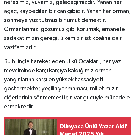
nefesimiz, yuvamız, geleceğimizdir. Yanan her
ağaç, kaybedilen bir can gibidir. Yanan her orman,
SİYASET
sönmeye yüz tutmuş bir umut demektir.
Ormanlarımızı gözümüz gibi korumak, emanete
SPOR
sadakatimizin gereği, ülkemizin istikbaline dair
TEKNOLOJİ
vazifemizdir.
VEFATLAR
Bu bilinçle hareket eden Ülkü Ocakları, her yaz
mevsiminde karşı karşıya kaldığımız orman
Yerel
yangınlarına karşı en yüksek hassasiyeti
göstermekte; yeşilin yanmaması, milletimizin
ciğerlerinin sönmemesi için var gücüyle mücadele
etmektedir.
Dünyaca Ünlü Yazar Akif
Manaf 2025 Yılı