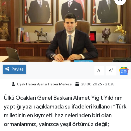
ÇEVRE
DÜNYA
HABERDE İNSAN
BİLİM VE TEKNOLOJİ
Paylaş
KAMPANYALAR
-
+
A
A
KÜLTÜR-SANAT
Uşak Haber Ajansı Haber Merkezi
28.06.2025 - 21:38
Ülkü Ocaklari Genel Baskani Ahmet Yiğit Yıldırım
Magazin
yaptığı yazılı açıklamada şu ifadeleri kullandı “Türk
ÖZEL HABER
milletinin en kıymetli hazinelerinden biri olan
ormanlarımız, yalnızca yeşil örtümüz değil;
POLİTİKA